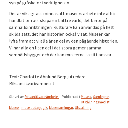
syn på gråskalor i verkligheten.
Det är viktigt att minnas att museers arbete inte alltid
handlat om att skapa en bättre värld, det beror på
samhällsinriktningen. Kulturarv kan användas på helt
skilda sätt, det har historien också visat. Museer kan
lyfta fram att vi alla är en del av den pågående historien.
Vi har alla en liten del i det stora gemensamma
samhällsbygget och där kan museerna ta sitt ansvar.
Text: Charlotte Ahnlund Berg, utredare
Riksantikvarieämbetet
Skrivet av
Riksantikvarieämbetet
- Publicerad i
Museer
,
Samlingar
,
Utställningsmediet
Museer
,
museipedagogik
,
Museisamlingar
,
Utställning