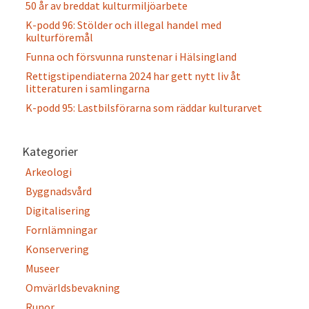
50 år av breddat kulturmiljöarbete
K-podd 96: Stölder och illegal handel med
kulturföremål
Funna och försvunna runstenar i Hälsingland
Rettigstipendiaterna 2024 har gett nytt liv åt
litteraturen i samlingarna
K-podd 95: Lastbilsförarna som räddar kulturarvet
Kategorier
Arkeologi
Byggnadsvård
Digitalisering
Fornlämningar
Konservering
Museer
Omvärldsbevakning
Runor