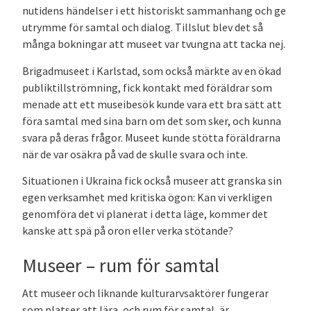
nutidens händelser i ett historiskt sammanhang och ge
utrymme för samtal och dialog. Tillslut blev det så
många bokningar att museet var tvungna att tacka nej.
Brigadmuseet i Karlstad, som också märkte av en ökad
publiktillströmning, fick kontakt med föräldrar som
menade att ett museibesök kunde vara ett bra sätt att
föra samtal med sina barn om det som sker, och kunna
svara på deras frågor. Museet kunde stötta föräldrarna
när de var osäkra på vad de skulle svara och inte.
Situationen i Ukraina fick också museer att granska sin
egen verksamhet med kritiska ögon: Kan vi verkligen
genomföra det vi planerat i detta läge, kommer det
kanske att spä på oron eller verka stötande?
Museer – rum för samtal
Att museer och liknande kulturarvsaktörer fungerar
som platser att lära, och rum för samtal, är