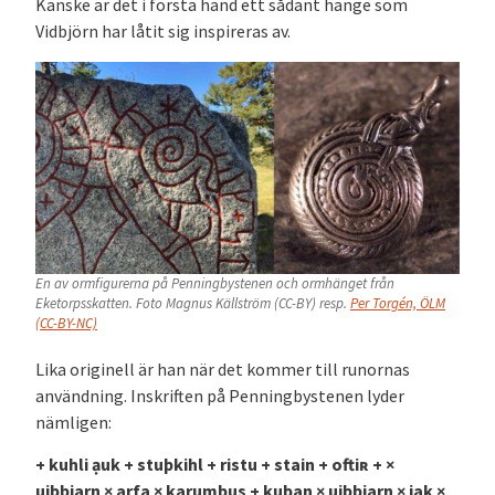
Kanske är det i första hand ett sådant hänge som
Vidbjörn har låtit sig inspireras av.
En av ormfigurerna på Penningbystenen och ormhänget från
Eketorpsskatten. Foto Magnus Källström (CC-BY) resp.
Per Torgén, ÖLM
(CC-BY-NC)
Lika originell är han när det kommer till runornas
användning. Inskriften på Penningbystenen lyder
nämligen:
+ kuhli ạuk + stuþkihl + ristu + stain + oftiʀ +
×
uiþbiarn × arfa × karumbus + kuþan × uiþbiarn × iak ×