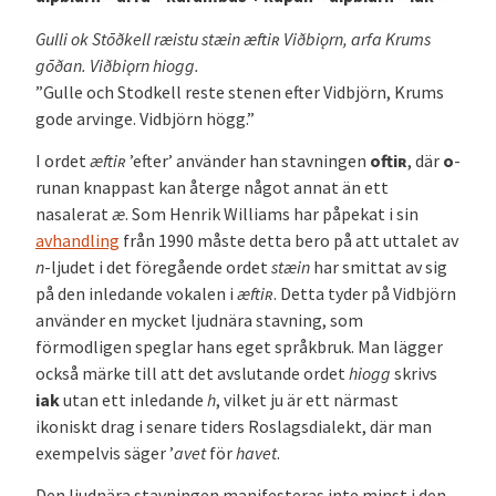
Gulli ok Stōðkell ræistu stæin æftiʀ Viðbiǫrn, arfa Krums
gōðan. Viðbiǫrn hiogg.
”Gulle och Stodkell reste stenen efter Vidbjörn, Krums
gode arvinge. Vidbjörn högg.”
I ordet
æftiʀ
’efter’ använder han stavningen
oftiʀ
, där
o
-
runan knappast kan återge något annat än ett
nasalerat
æ
. Som Henrik Williams har påpekat i sin
avhandling
från 1990 måste detta bero på att uttalet av
n
-ljudet i det föregående ordet
stæin
har smittat av sig
på den inledande vokalen i
æftiʀ
. Detta tyder på Vidbjörn
använder en mycket ljudnära stavning, som
förmodligen speglar hans eget språkbruk. Man lägger
också märke till att det avslutande ordet
hiogg
skrivs
iak
utan ett inledande
h
, vilket ju är ett närmast
ikoniskt drag i senare tiders Roslagsdialekt, där man
exempelvis säger ’
avet
för
havet
.
Den ljudnära stavningen manifesteras inte minst i den