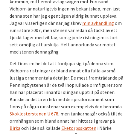
kommun, mitt emot avtagsvägen mot Furusund.
Vidbjörn är naturligtvis ingen ny bekantskap, men just
denna sten har jag egentligen aldrig kunnat uppleva.
Jag var visserligen där när jag skrev
min avhandling
om
runristare 2007, men stenen var redan då täckt av ett
tjockt lager med vit lav, som gjorde ristningen i stort
sett omöjlig att urskilja. Helt annorlunda var mötet
med stenen denna gång.
Det finns en hel del att fördjupa sig i på denna sten.
Vidbjörns ristningar är bland annat ofta fulla av små
lustiga ornamentala detaljer. De mest framträdande på
Penningbystenen är de två ihoprullade ormfigurer som
han har placerat innanför slingan upptill på stenen.
Kanske är detta en lek med de spiralornament som
finns på några runstenar som exempelvis den berömda
Skoklosterstenen U 678
, men tankarna går också till de
ormhängen som bland annat har hittats i gravar på
Birka
och i den så kallade
Eketorpsskatten
i Närke.