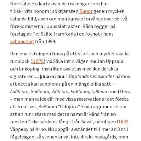
Norrtälje. En karta över de ristningar som har
tillskrivits honom i söktjänsten
Runor
ger en mycket
talande bild, även om man kanske förvånas över de två
förekomsterna i Uppsalatrakten. Båda bygger på
förslag av Per Stille framförda i en fotnot i hans
avhandling
från 1999.
Den ena ristningen finns på ett stort och mycket skadat
runblock (
U 870
) vid Säva intill vägen mellan Uppsala
och Enköping. Inskriften avslutas med den defekta
signaturen
…þbiarn : hiu
. I
Upplands runinskrifter
nämns
att detta kan suppleras på en mängd olika sätt –
Auðbiorn
,
Guðbiorn
,
Viðbiorn
,
Friðbiorn
,
Lyðbiorn
med flera
– men man valde där med vissa reservationer det första
alternativet,
Auðbiorn
”Ödbjörn”. Enda argumentet var
att en runristare med detta namn är känd från en
runsten ”icke särdeles långt från Säva”, nämligen
U 692
Väppeby på Arnö. Nu uppgår avståndet till mer än 3 mil
fågelvägen, så stenen är väl inte direkt nästgårds, men