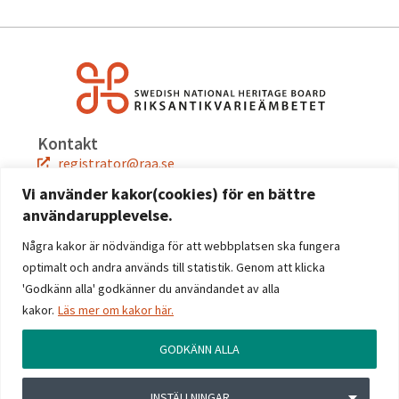
Kontakt
registrator@raa.se
08-5191 80 00
Vi använder kakor(cookies) för en bättre
användarupplevelse.
Snabblänkar
Jobba hos oss
Några kakor är nödvändiga för att webbplatsen ska fungera
Press
optimalt och andra används till statistik. Genom att klicka
Kontakta oss
'Godkänn alla' godkänner du användandet av alla
kakor.
Läs mer om kakor här.
Följ oss
Facebook
GODKÄNN ALLA
Instagram
Linkedin
INSTÄLLNINGAR