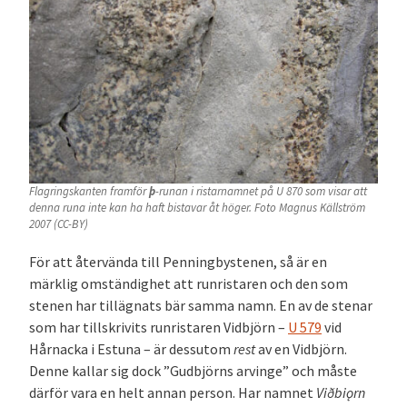
Flagringskanten framför
þ
-runan i ristarnamnet på U 870 som visar att
denna runa inte kan ha haft bistavar åt höger. Foto Magnus Källström
2007 (CC-BY)
För att återvända till Penningbystenen, så är en
märklig omständighet att runristaren och den som
stenen har tillägnats bär samma namn. En av de stenar
som har tillskrivits runristaren Vidbjörn –
U 579
vid
Hårnacka i Estuna – är dessutom
rest
av en Vidbjörn.
Denne kallar sig dock ”Gudbjörns arvinge” och måste
därför vara en helt annan person. Har namnet
Viðbiǫrn