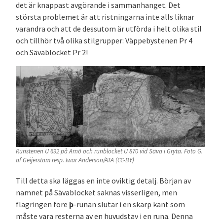
det är knappast avgörande i sammanhanget. Det
största problemet är att ristningarna inte alls liknar
varandra och att de dessutom är utförda i helt olika stil
och tillhör två olika stilgrupper: Väppebystenen Pr 4
och Sävablocket Pr 2!
Runstenen U 692 på Arnö och runblocket U 870 vid Säva i Gryta. Foto G.
af Geijerstam resp. Iwar Anderson/ATA (CC-BY)
Till detta ska läggas en inte oviktig detalj. Början av
namnet på Sävablocket saknas visserligen, men
flagringen före
þ
-runan slutar i en skarp kant som
måste vara resterna av en huvudstav i en runa. Denna