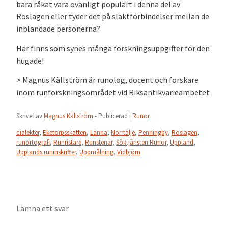
bara råkat vara ovanligt populärt i denna del av
Roslagen eller tyder det på släktförbindelser mellan de
inblandade personerna?
Här finns som synes många forskningsuppgifter för den
hugade!
> Magnus Källström är runolog, docent och forskare
inom runforskningsområdet vid Riksantikvarieämbetet
Skrivet av
Magnus Källström
- Publicerad i
Runor
dialekter
,
Eketorpsskatten
,
Länna
,
Norrtälje
,
Penningby
,
Roslagen
,
runortografi
,
Runristare
,
Runstenar
,
Söktjänsten Runor
,
Uppland
,
Upplands runinskrifter
,
Uppmålning
,
Vidbjörn
Lämna ett svar