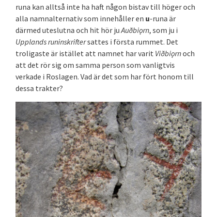
runa kan alltså inte ha haft någon bistav till höger och
alla namnalternativ som innehåller en
u
-runa är
därmed uteslutna och hit hör ju
Auðbi
ǫ
rn
, som ju i
Upplands runinskrifter
sattes i första rummet. Det
troligaste är istället att namnet har varit
Viðbiǫrn
och
att det rör sig om samma person som vanligtvis
verkade i Roslagen. Vad är det som har fört honom till
dessa trakter?