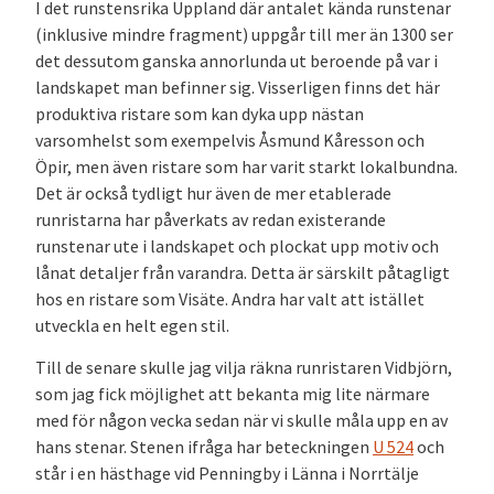
I det runstensrika Uppland där antalet kända runstenar
(inklusive mindre fragment) uppgår till mer än 1300 ser
det dessutom ganska annorlunda ut beroende på var i
landskapet man befinner sig. Visserligen finns det här
produktiva ristare som kan dyka upp nästan
varsomhelst som exempelvis Åsmund Kåresson och
Öpir, men även ristare som har varit starkt lokalbundna.
Det är också tydligt hur även de mer etablerade
runristarna har påverkats av redan existerande
runstenar ute i landskapet och plockat upp motiv och
lånat detaljer från varandra. Detta är särskilt påtagligt
hos en ristare som Visäte. Andra har valt att istället
utveckla en helt egen stil.
Till de senare skulle jag vilja räkna runristaren Vidbjörn,
som jag fick möjlighet att bekanta mig lite närmare
med för någon vecka sedan när vi skulle måla upp en av
hans stenar. Stenen ifråga har beteckningen
U 524
och
står i en hästhage vid Penningby i Länna i Norrtälje