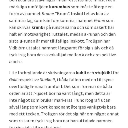
märkliga runföljden
karumbus
som måste återge en
form av namnet
Krumʀ
”Krum”. Inskottet av
b
är av
samma slag som kan förekomma i namnet
Grīmʀ
som
kan skrivas
krimbr
på runstenarna och som säkert har
haft en motsvarighet i uttalet, medan
a
-runan och den
sista
u
-runan är mer tillfälliga inskott. Troligen har
Vidbjörn uttalat namnet långsamt för sig själv och då
tyckt sig höra dessa vokalljud mellan
k
och
r
respektive
b
och
s
.
Lite förbryllande är skrivningarna
kuhli
och
stuþkihl
för
Gulli
respektive
Stōðkell
, i båda fallen med en till synes
överflödig
h
-runa framför
l
. Det som förenar de båda
orden är att
l
-ljudet bör ha varit långt, men detta är
inte något som brukar markeras i runortografi utan
såväl lång som kort konsonant återges vanligtvis bara
med ett tecken. Troligen rör det sig här om något annat
som ristaren tyckt sig höra när han uttalade namnen
för sig själv, lite oklart vad.