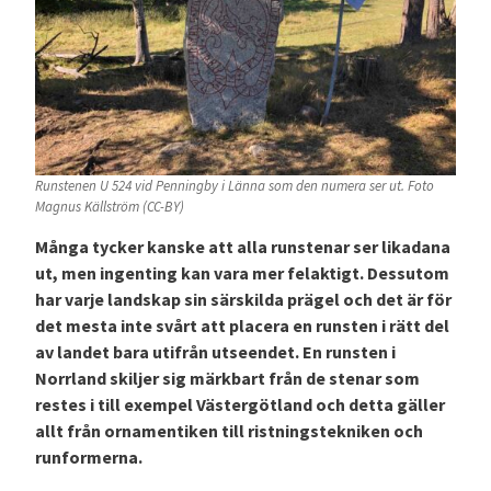
Runstenen U 524 vid Penningby i Länna som den numera ser ut. Foto
Magnus Källström (CC-BY)
Många tycker kanske att alla runstenar ser likadana
ut, men ingenting kan vara mer felaktigt. Dessutom
har varje landskap sin särskilda prägel och det är för
det mesta inte svårt att placera en runsten i rätt del
av landet bara utifrån utseendet. En runsten i
Norrland skiljer sig märkbart från de stenar som
restes i till exempel Västergötland och detta gäller
allt från ornamentiken till ristningstekniken och
runformerna.