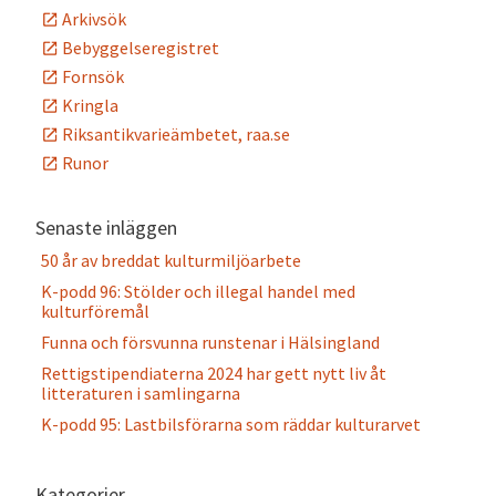
Arkivsök
Bebyggelseregistret
Fornsök
Kringla
Riksantikvarieämbetet, raa.se
Runor
Senaste inläggen
50 år av breddat kulturmiljöarbete
K-podd 96: Stölder och illegal handel med
kulturföremål
Funna och försvunna runstenar i Hälsingland
Rettigstipendiaterna 2024 har gett nytt liv åt
litteraturen i samlingarna
K-podd 95: Lastbilsförarna som räddar kulturarvet
Kategorier