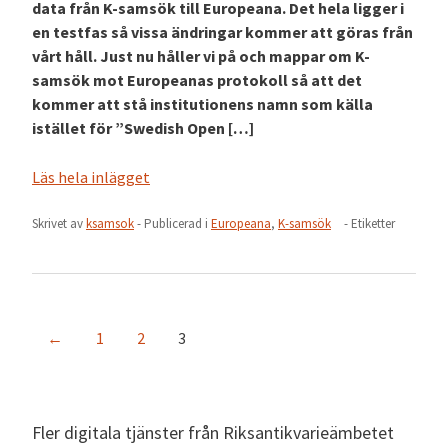
data från K-samsök till Europeana. Det hela ligger i
en testfas så vissa ändringar kommer att göras från
vårt håll. Just nu håller vi på och mappar om K-
samsök mot Europeanas protokoll så att det
kommer att stå institutionens namn som källa
istället för ”Swedish Open […]
Läs hela inlägget
Skrivet av
ksamsok
- Publicerad i
Europeana
,
K-samsök
- Etiketter
←
1
2
3
Fler digitala tjänster från Riksantikvarieämbetet