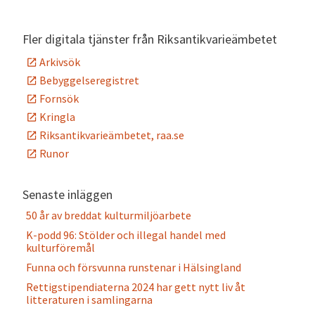
Fler digitala tjänster från Riksantikvarieämbetet
Arkivsök
Bebyggelseregistret
Fornsök
Kringla
Riksantikvarieämbetet, raa.se
Runor
Senaste inläggen
50 år av breddat kulturmiljöarbete
K-podd 96: Stölder och illegal handel med
kulturföremål
Funna och försvunna runstenar i Hälsingland
Rettigstipendiaterna 2024 har gett nytt liv åt
litteraturen i samlingarna