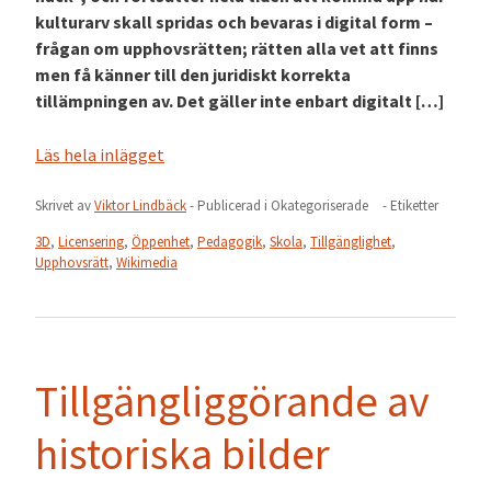
kulturarv skall spridas och bevaras i digital form –
frågan om upphovsrätten; rätten alla vet att finns
men få känner till den juridiskt korrekta
tillämpningen av. Det gäller inte enbart digitalt […]
Läs hela inlägget
Skrivet av
Viktor Lindbäck
- Publicerad i
Okategoriserade
- Etiketter
3D
,
Licensering
,
Öppenhet
,
Pedagogik
,
Skola
,
Tillgänglighet
,
Upphovsrätt
,
Wikimedia
Tillgängliggörande av
historiska bilder