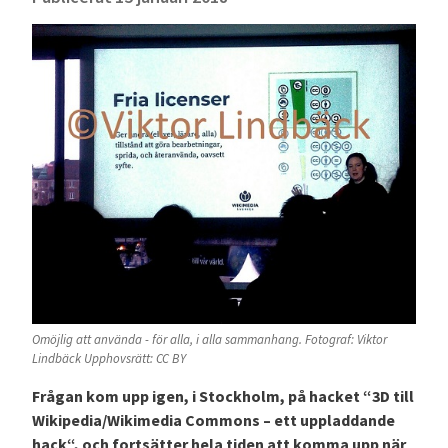
Omöjlig att använda - för alla, i alla sammanhang. Fotograf: Viktor
Lindbäck Upphovsrätt: CC BY
Frågan kom upp igen, i Stockholm, på hacket “3D till
Wikipedia/Wikimedia Commons – ett uppladdande
hack“, och fortsätter hela tiden att komma upp när