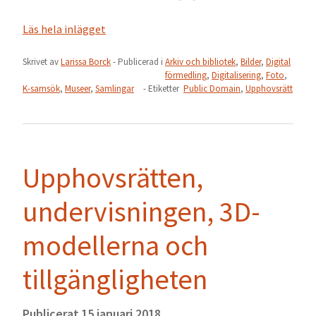
Läs hela inlägget
Skrivet av
Larissa Borck
- Publicerad i
Arkiv och bibliotek
,
Bilder
,
Digital
förmedling
,
Digitalisering
,
Foto
,
K-samsök
,
Museer
,
Samlingar
- Etiketter
Public Domain
,
Upphovsrätt
Upphovsrätten,
undervisningen, 3D-
modellerna och
tillgängligheten
Publicerat
15 januari 2018