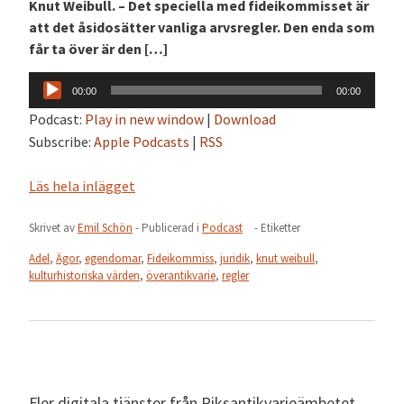
Knut Weibull. – Det speciella med fideikommisset är
att det åsidosätter vanliga arvsregler. Den enda som
får ta över är den […]
Ljudspelare
00:00
00:00
Podcast:
Play in new window
|
Download
Subscribe:
Apple Podcasts
|
RSS
Läs hela inlägget
Skrivet av
Emil Schön
- Publicerad i
Podcast
- Etiketter
Adel
,
Ägor
,
egendomar
,
Fideikommiss
,
juridik
,
knut weibull
,
kulturhistoriska värden
,
överantikvarie
,
regler
Fler digitala tjänster från Riksantikvarieämbetet