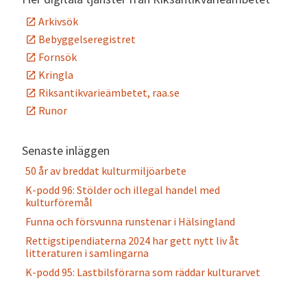
Arkivsök
Bebyggelseregistret
Fornsök
Kringla
Riksantikvarieämbetet, raa.se
Runor
Senaste inläggen
50 år av breddat kulturmiljöarbete
K-podd 96: Stölder och illegal handel med
kulturföremål
Funna och försvunna runstenar i Hälsingland
Rettigstipendiaterna 2024 har gett nytt liv åt
litteraturen i samlingarna
K-podd 95: Lastbilsförarna som räddar kulturarvet