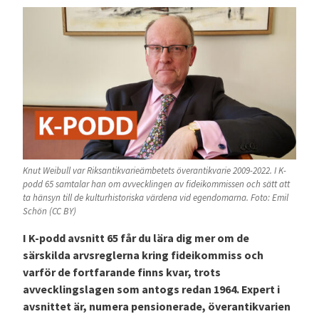
Knut Weibull var Riksantikvarieämbetets överantikvarie 2009-2022. I K-
podd 65 samtalar han om avvecklingen av fideikommissen och sätt att
ta hänsyn till de kulturhistoriska värdena vid egendomarna. Foto: Emil
Schön (CC BY)
I K-podd avsnitt 65 får du lära dig mer om de
särskilda arvsreglerna kring fideikommiss och
varför de fortfarande finns kvar, trots
avvecklingslagen som antogs redan 1964. Expert i
avsnittet är, numera pensionerade, överantikvarien