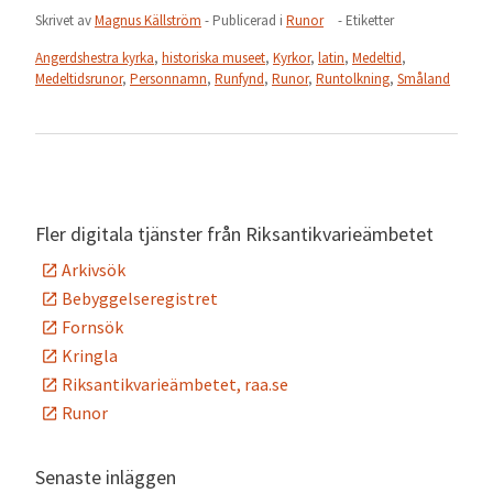
Skrivet av
Magnus Källström
- Publicerad i
Runor
- Etiketter
Angerdshestra kyrka
,
historiska museet
,
Kyrkor
,
latin
,
Medeltid
,
Medeltidsrunor
,
Personnamn
,
Runfynd
,
Runor
,
Runtolkning
,
Småland
Fler digitala tjänster från Riksantikvarieämbetet
Arkivsök
Bebyggelseregistret
Fornsök
Kringla
Riksantikvarieämbetet, raa.se
Runor
Senaste inläggen