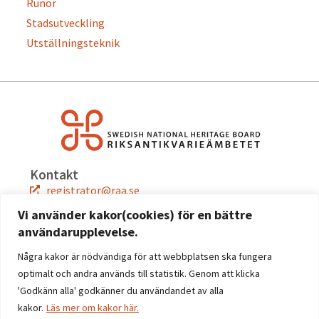
Runor
Stadsutveckling
Utställningsteknik
Kontakt
registrator@raa.se
08-5191 80 00
Vi använder kakor(cookies) för en bättre
användarupplevelse.
Snabblänkar
Jobba hos oss
Några kakor är nödvändiga för att webbplatsen ska fungera
Press
optimalt och andra används till statistik. Genom att klicka
Kontakta oss
'Godkänn alla' godkänner du användandet av alla
kakor.
Läs mer om kakor här.
Följ oss