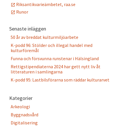
Riksantikvarieämbetet, raa.se
Runor
Senaste inläggen
50 år av breddat kulturmiljöarbete
K-podd 96: Stölder och illegal handel med
kulturföremål
Funna och försvunna runstenar i Hälsingland
Rettigstipendiaterna 2024 har gett nytt liv åt
litteraturen i samlingarna
K-podd 95: Lastbilsförarna som räddar kulturarvet
Kategorier
Arkeologi
Byggnadsvård
Digitalisering