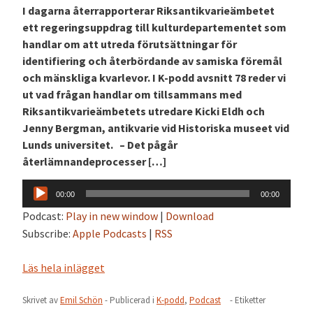
I dagarna återrapporterar Riksantikvarieämbetet
ett regeringsuppdrag till kulturdepartementet som
handlar om att utreda förutsättningar för
identifiering och återbördande av samiska föremål
och mänskliga kvarlevor. I K-podd avsnitt 78 reder vi
ut vad frågan handlar om tillsammans med
Riksantikvarieämbetets utredare Kicki Eldh och
Jenny Bergman, antikvarie vid Historiska museet vid
Lunds universitet. – Det pågår
återlämnandeprocesser […]
Ljudspelare
00:00
00:00
Podcast:
Play in new window
|
Download
Subscribe:
Apple Podcasts
|
RSS
Läs hela inlägget
Skrivet av
Emil Schön
- Publicerad i
K-podd
,
Podcast
- Etiketter