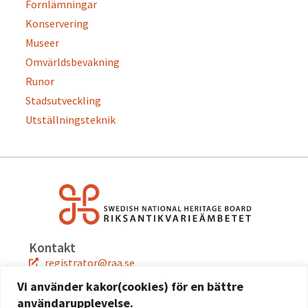
Fornlämningar
Konservering
Museer
Omvärldsbevakning
Runor
Stadsutveckling
Utställningsteknik
Kontakt
registrator@raa.se
08-5191 80 00
Vi använder kakor(cookies) för en bättre
användarupplevelse.
Snabblänkar