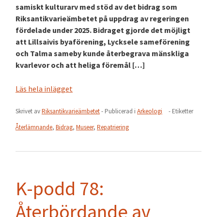
samiskt kulturarv med stöd av det bidrag som
Riksantikvarieämbetet på uppdrag av regeringen
fördelade under 2025. Bidraget gjorde det möjligt
att Lillsaivis byaförening, Lycksele sameförening
och Talma sameby kunde återbegrava mänskliga
kvarlevor och att heliga föremål […]
Läs hela inlägget
Skrivet av
Riksantikvarieämbetet
- Publicerad i
Arkeologi
- Etiketter
Återlämnande
,
Bidrag
,
Museer
,
Repatriering
K-podd 78:
Återbördande av