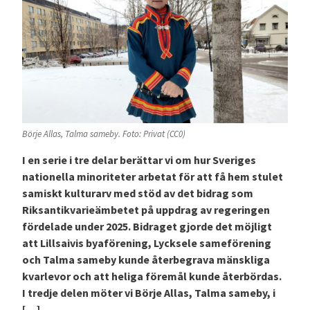
Börje Allas, Talma sameby. Foto: Privat (CC0)
I en serie i tre delar berättar vi om hur Sveriges
nationella minoriteter arbetat för att få hem stulet
samiskt kulturarv med stöd av det bidrag som
Riksantikvarieämbetet på uppdrag av regeringen
fördelade under 2025. Bidraget gjorde det möjligt
att Lillsaivis byaförening, Lycksele sameförening
och Talma sameby kunde återbegrava mänskliga
kvarlevor och att heliga föremål kunde återbördas.
I tredje delen möter vi Börje Allas, Talma sameby, i
[…]