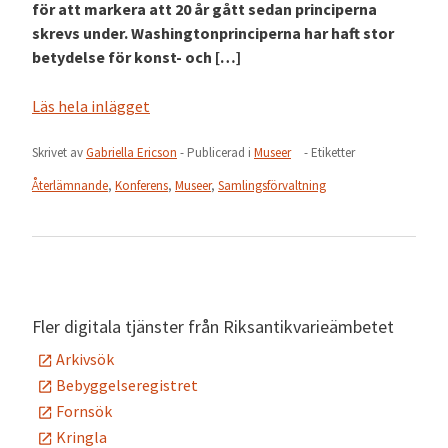
för att markera att 20 år gått sedan principerna
skrevs under. Washingtonprinciperna har haft stor
betydelse för konst- och […]
Läs hela inlägget
Skrivet av
Gabriella Ericson
- Publicerad i
Museer
- Etiketter
Återlämnande
,
Konferens
,
Museer
,
Samlingsförvaltning
Fler digitala tjänster från Riksantikvarieämbetet
Arkivsök
Bebyggelseregistret
Fornsök
Kringla