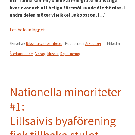
och Talma sameby kunde återbegrava mänskliga
kvarlevor och att heliga föremål kunde återbördas. I
andra delen möter vi Mikkel Jakobsson, […]
Läs hela inlägget
Skrivet av
Riksantikvarieämbetet
- Publicerad i
Arkeologi
- Etiketter
Återlämnande
,
Bidrag
,
Museer
,
Repatriering
Nationella minoriteter
#1:
Lillsaivis byaförening