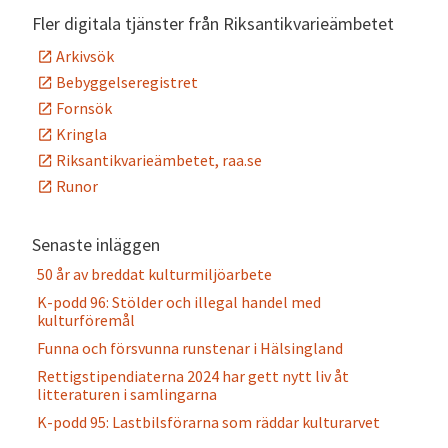
Fler digitala tjänster från Riksantikvarieämbetet
Arkivsök
Bebyggelseregistret
Fornsök
Kringla
Riksantikvarieämbetet, raa.se
Runor
Senaste inläggen
50 år av breddat kulturmiljöarbete
K-podd 96: Stölder och illegal handel med
kulturföremål
Funna och försvunna runstenar i Hälsingland
Rettigstipendiaterna 2024 har gett nytt liv åt
litteraturen i samlingarna
K-podd 95: Lastbilsförarna som räddar kulturarvet