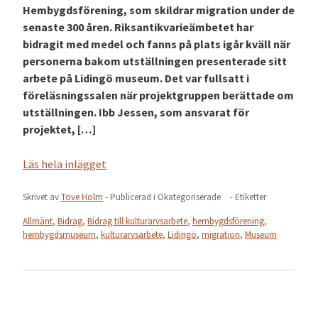
Hembygdsförening, som skildrar migration under de
senaste 300 åren. Riksantikvarieämbetet har
bidragit med medel och fanns på plats igår kväll när
personerna bakom utställningen presenterade sitt
arbete på Lidingö museum. Det var fullsatt i
föreläsningssalen när projektgruppen berättade om
utställningen. Ibb Jessen, som ansvarat för
projektet, […]
Läs hela inlägget
Skrivet av
Tove Holm
- Publicerad i
Okategoriserade
- Etiketter
Allmänt
,
Bidrag
,
Bidrag till kulturarvsarbete
,
hembygdsförening
,
hembygdsmuseum
,
kulturarvsarbete
,
Lidingö
,
migration
,
Museum