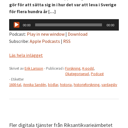
gör för att sätta sig in i hur det var att leva i Sverige
för flera hundra år […]
Ljudspelare
00:00
00:00
Podcast:
Play in new window
|
Download
Subscribe:
Apple Podcasts
|
RSS
Läs hela inlägget
Skrivet av
Erik Larsson
- Publicerad i
Forskning
,
K-podd
,
Okategoriserad
,
Podcast
- Etiketter
1600-tal
,
Annika Sandén
,
bödlar
,
historia
,
historieforskning
,
vardagsliv
Fler digitala tjänster från Riksantikvarieämbetet