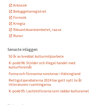
Arkivsök
Bebyggelseregistret
Fornsök
Kringla
Riksantikvarieämbetet, raa.se
Runor
Senaste inläggen
50 år av breddat kulturmiljöarbete
K-podd 96: Stölder och illegal handel med
kulturföremål
Funna och försvunna runstenar i Hälsingland
Rettigstipendiaterna 2024 har gett nytt liv åt
litteraturen i samlingarna
K-podd 95: Lastbilsförarna som räddar kulturarvet