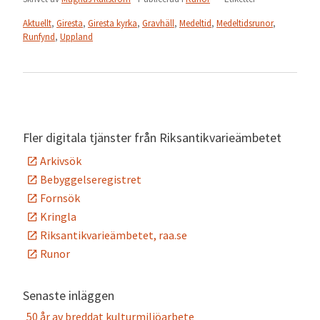
Aktuellt
,
Giresta
,
Giresta kyrka
,
Gravhäll
,
Medeltid
,
Medeltidsrunor
,
Runfynd
,
Uppland
Fler digitala tjänster från Riksantikvarieämbetet
Arkivsök
Bebyggelseregistret
Fornsök
Kringla
Riksantikvarieämbetet, raa.se
Runor
Senaste inläggen
50 år av breddat kulturmiljöarbete