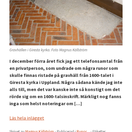
Gravhällen i Giresta kyrka. Foto Magnus Källström
I december förra året fick jag ett telefonsamtal från
en privatperson, som undrade om några runor som
skulle finnas ristade på gravhäll från 1600-talet i
Giresta kyrka i Uppland. Några sådana kände jag inte
alls till, men det var kanske inte så konstigt om det
rörde sig om en 1600-talsinskrift. Märkligt nog fanns
inga som helst noteringar om […]
Läs hela inlägget
Skrivet av
Magnus Källström
- Publicerad i
Runor
- Etiketter