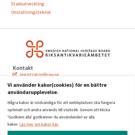
Stadsutveckling
Utställningsteknik
Kontakt
registrator@raa.se
08-5191 80 00
Vi använder kakor(cookies) för en bättre
användarupplevelse.
Snabblänkar
Jobba hos oss
Några kakor är nödvändiga för att webbplatsen ska fungera
Press
optimalt och andra används till statistik. Genom att klicka
Kontakta oss
'Godkänn alla' godkänner du användandet av alla
kakor.
Läs mer om kakor här.
Följ oss
Facebook