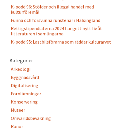
K-podd 96: Stölder och illegal handel med
kulturföremål
Funna och försvunna runstenar i Hälsingland
Rettigstipendiaterna 2024 har gett nytt liv åt
litteraturen i samlingarna
K-podd 95: Lastbilsförarna som räddar kulturarvet
Kategorier
Arkeologi
Byggnadsvård
Digitalisering
Fornlämningar
Konservering
Museer
Omvärldsbevakning
Runor