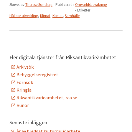
Skrivet av
Therese Sonehag
- Publicerad i
Omvärldsbevakning
- Etiketter
Hållbar utveckling
,
Klimat
,
Klimat
,
Samhälle
Fler digitala tjänster från Riksantikvarieämbetet
Arkivsök
Bebyggelseregistret
Fornsök
Kringla
Riksantikvarieämbetet, raa.se
Runor
Senaste inläggen
50 år av breddat kulturmiljöarbete