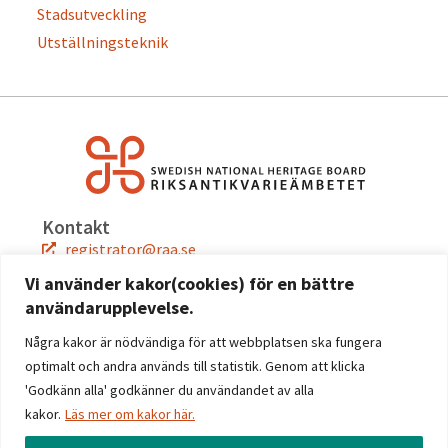
Stadsutveckling
Utställningsteknik
Kontakt
registrator@raa.se
08-5191 80 00
Vi använder kakor(cookies) för en bättre
användarupplevelse.
Snabblänkar
Jobba hos oss
Några kakor är nödvändiga för att webbplatsen ska fungera
Press
optimalt och andra används till statistik. Genom att klicka
Kontakta oss
'Godkänn alla' godkänner du användandet av alla
kakor.
Läs mer om kakor här.
Följ oss
Facebook