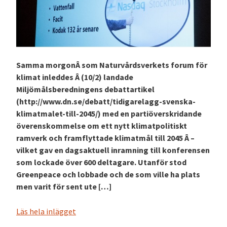
Samma morgonÂ som Naturvårdsverkets forum för
klimat inleddes Â (10/2) landade
Miljömålsberedningens debattartikel
(http://www.dn.se/debatt/tidigarelagg-svenska-
klimatmalet-till-2045/) med en partiöverskridande
överenskommelse om ett nytt klimatpolitiskt
ramverk och framflyttade klimatmål till 2045 Â –
vilket gav en dagsaktuell inramning till konferensen
som lockade över 600 deltagare. Utanför stod
Greenpeace och lobbade och de som ville ha plats
men varit för sent ute […]
Läs hela inlägget