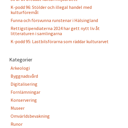
K-podd 96: Stölder och illegal handel med
kulturföremål
Funna och försvunna runstenar i Hälsingland
Rettigstipendiaterna 2024 har gett nytt liv åt
litteraturen i samlingarna
K-podd 95: Lastbilsförarna som räddar kulturarvet
Kategorier
Arkeologi
Byggnadsvård
Digitalisering
Fornlämningar
Konservering
Museer
Omvärldsbevakning
Runor