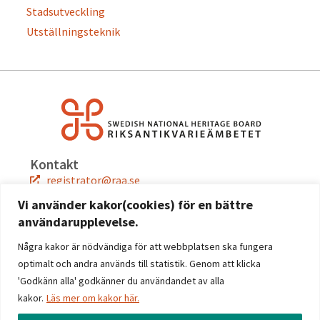
Stadsutveckling
Utställningsteknik
Kontakt
registrator@raa.se
08-5191 80 00
Vi använder kakor(cookies) för en bättre
användarupplevelse.
Snabblänkar
Jobba hos oss
Några kakor är nödvändiga för att webbplatsen ska fungera
Press
optimalt och andra används till statistik. Genom att klicka
Kontakta oss
'Godkänn alla' godkänner du användandet av alla
kakor.
Läs mer om kakor här.
Följ oss