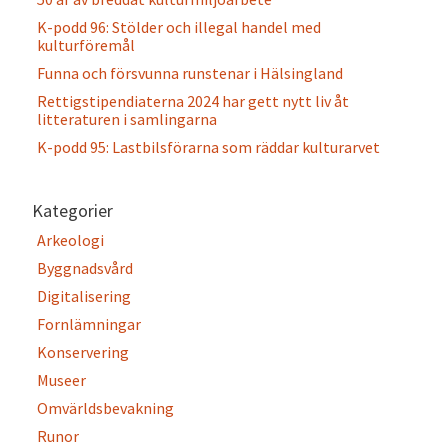
K-podd 96: Stölder och illegal handel med
kulturföremål
Funna och försvunna runstenar i Hälsingland
Rettigstipendiaterna 2024 har gett nytt liv åt
litteraturen i samlingarna
K-podd 95: Lastbilsförarna som räddar kulturarvet
Kategorier
Arkeologi
Byggnadsvård
Digitalisering
Fornlämningar
Konservering
Museer
Omvärldsbevakning
Runor