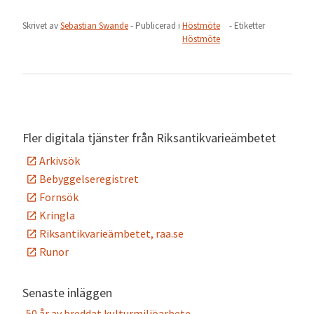
Skrivet av
Sebastian Swande
- Publicerad i
Höstmöte
- Etiketter
Höstmöte
Fler digitala tjänster från Riksantikvarieämbetet
Arkivsök
Bebyggelseregistret
Fornsök
Kringla
Riksantikvarieämbetet, raa.se
Runor
Senaste inläggen
50 år av breddat kulturmiljöarbete