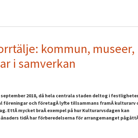
orrtälje: kommun, museer,
gar i samverkan
8 september 2018, då hela centrala staden deltog i festlighete
föreningar och företagÂ lyfte tillsammans framÂ kulturarv 
dag. EttÂ mycket braÂ exempel på hur Kulturarvsdagen kan
ånaders tidÂ har förberedelserna för arrangemanget pågått