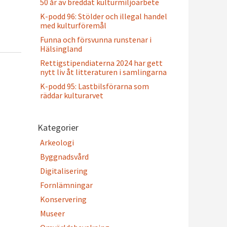
50 år av breddat kulturmiljöarbete
K-podd 96: Stölder och illegal handel
med kulturföremål
Funna och försvunna runstenar i
Hälsingland
Rettigstipendiaterna 2024 har gett
nytt liv åt litteraturen i samlingarna
K-podd 95: Lastbilsförarna som
räddar kulturarvet
Kategorier
Arkeologi
Byggnadsvård
Digitalisering
Fornlämningar
Konservering
Museer