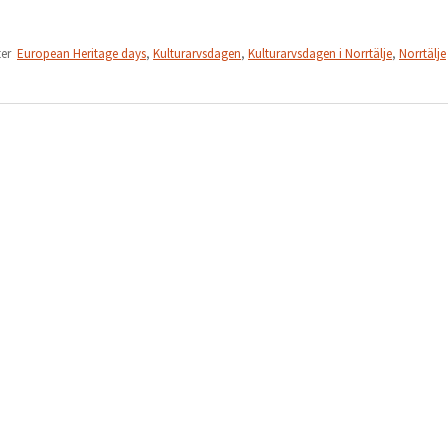
ter
European Heritage days
,
Kulturarvsdagen
,
Kulturarvsdagen i Norrtälje
,
Norrtälje