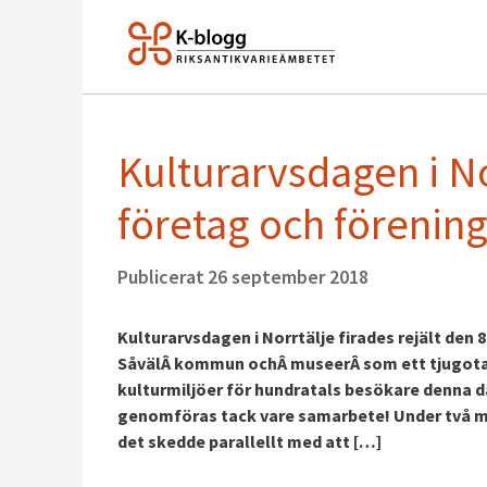
Kulturarvsdagen i N
företag och förenin
Publicerat
26 september 2018
Kulturarvsdagen i Norrtälje firades rejält den 
SåvälÂ kommun ochÂ museerÂ som ett tjugotal 
kulturmiljöer för hundratals besökare denna 
genomföras tack vare samarbete! Under två m
det skedde parallellt med att […]