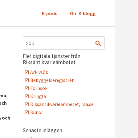
K-podd
Om K-blogg
Fler digitala tjänster från
Riksantikvarieämbetet
Arkivsök
Bebyggelseregistret
Fornsök
rna.
Kringla
och
Riksantikvarieämbetet, raa.se
Runor
Â och
Senaste inläggen