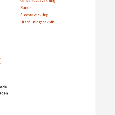
Omvärldsbevakning
Runor
Stadsutveckling
Utställningsteknik
g
sade
 scen