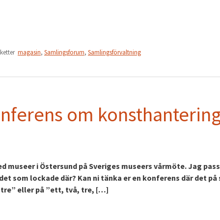
iketter
magasin
,
Samlingsforum
,
Samlingsförvaltning
 konferens om konsthanterin
ed museer i Östersund på Sveriges museers vårmöte. Jag pas
r det som lockade där? Kan ni tänka er en konferens där det på
tre” eller på ”ett, två, tre, […]