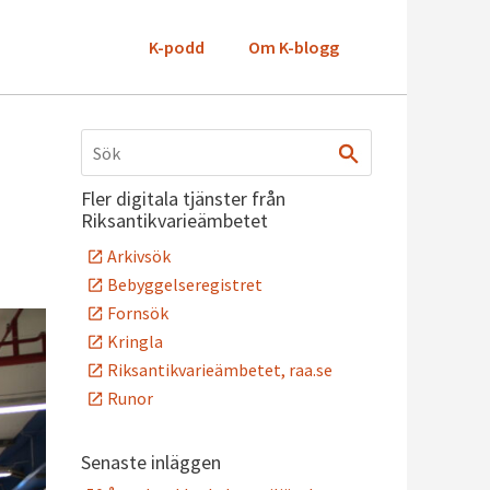
K-podd
Om K-blogg
Fler digitala tjänster från
Riksantikvarieämbetet
Arkivsök
Bebyggelseregistret
Fornsök
Kringla
Riksantikvarieämbetet, raa.se
Runor
Senaste inläggen