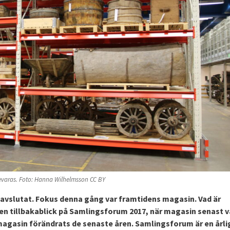
evaras. Foto: Hanna Wilhelmsson CC BY
 avslutat. Fokus denna gång var framtidens magasin. Vad är
en tillbakablick på Samlingsforum 2017, när magasin senast va
 magasin förändrats de senaste åren. Samlingsforum är en årli