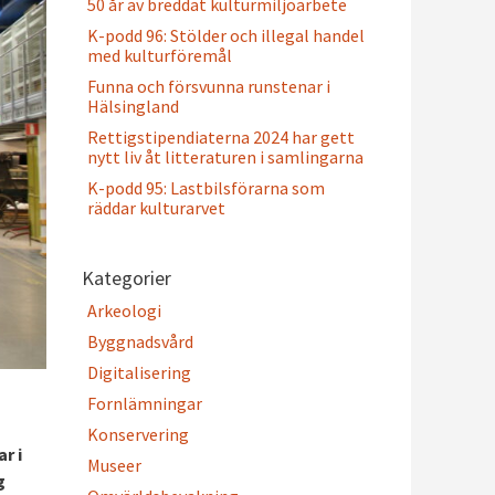
50 år av breddat kulturmiljöarbete
K-podd 96: Stölder och illegal handel
med kulturföremål
Funna och försvunna runstenar i
Hälsingland
Rettigstipendiaterna 2024 har gett
nytt liv åt litteraturen i samlingarna
K-podd 95: Lastbilsförarna som
räddar kulturarvet
Kategorier
Arkeologi
Byggnadsvård
Digitalisering
Fornlämningar
Konservering
r i
Museer
g