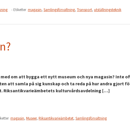
kning
- Etiketter
magasin
,
Samlingsförvaltning
,
Transport
,
utställningsteknik
in?
ra med om att bygga ett nytt museum och nya magasin? Inte of
ten att samla på sig kunskap och ta reda på hur andra gjort fö
t. Riksantikvarieämbetets kulturvårdsavdelning […]
iketter
magasin
,
Museer
,
Riksantikvarieämbetet
,
Samlingsförvaltning