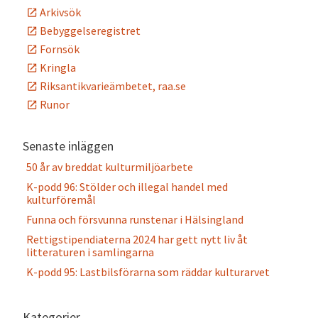
Arkivsök
Bebyggelseregistret
Fornsök
Kringla
Riksantikvarieämbetet, raa.se
Runor
Senaste inläggen
50 år av breddat kulturmiljöarbete
K-podd 96: Stölder och illegal handel med
kulturföremål
Funna och försvunna runstenar i Hälsingland
Rettigstipendiaterna 2024 har gett nytt liv åt
litteraturen i samlingarna
K-podd 95: Lastbilsförarna som räddar kulturarvet
Kategorier