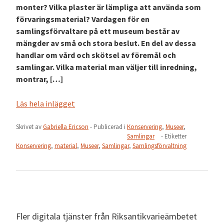
monter? Vilka plaster är lämpliga att använda som
förvaringsmaterial? Vardagen för en
samlingsförvaltare på ett museum består av
mängder av små och stora beslut. En del av dessa
handlar om vård och skötsel av föremål och
samlingar. Vilka material man väljer till inredning,
montrar, […]
Läs hela inlägget
Skrivet av
Gabriella Ericson
- Publicerad i
Konservering
,
Museer
,
Samlingar
- Etiketter
Konservering
,
material
,
Museer
,
Samlingar
,
Samlingsförvaltning
Fler digitala tjänster från Riksantikvarieämbetet