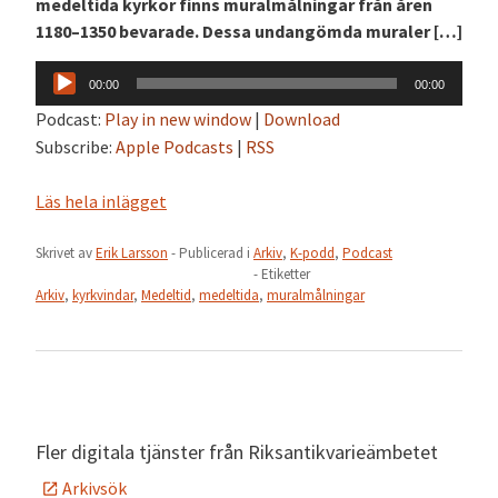
medeltida kyrkor finns muralmålningar från åren
1180–1350 bevarade. Dessa undangömda muraler […]
Ljudspelare
00:00
00:00
Podcast:
Play in new window
|
Download
Subscribe:
Apple Podcasts
|
RSS
Läs hela inlägget
Skrivet av
Erik Larsson
- Publicerad i
Arkiv
,
K-podd
,
Podcast
- Etiketter
Arkiv
,
kyrkvindar
,
Medeltid
,
medeltida
,
muralmålningar
Fler digitala tjänster från Riksantikvarieämbetet
Arkivsök