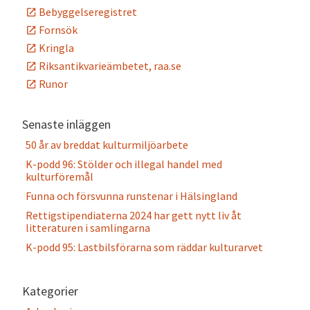
Bebyggelseregistret
Fornsök
Kringla
Riksantikvarieämbetet, raa.se
Runor
Senaste inläggen
50 år av breddat kulturmiljöarbete
K-podd 96: Stölder och illegal handel med
kulturföremål
Funna och försvunna runstenar i Hälsingland
Rettigstipendiaterna 2024 har gett nytt liv åt
litteraturen i samlingarna
K-podd 95: Lastbilsförarna som räddar kulturarvet
Kategorier