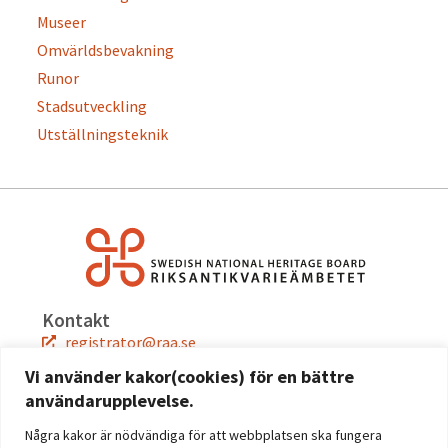
Museer
Omvärldsbevakning
Runor
Stadsutveckling
Utställningsteknik
Kontakt
registrator@raa.se
08-5191 80 00
Vi använder kakor(cookies) för en bättre
användarupplevelse.
Snabblänkar
Jobba hos oss
Några kakor är nödvändiga för att webbplatsen ska fungera