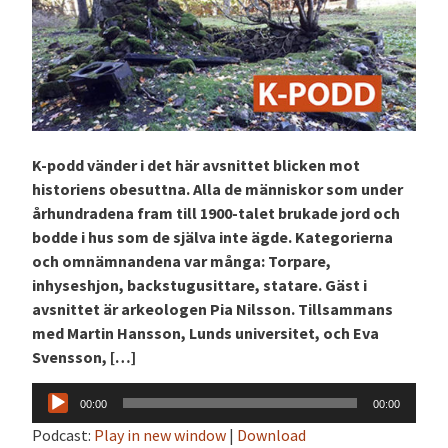
K-podd vänder i det här avsnittet blicken mot
historiens obesuttna. Alla de människor som under
århundradena fram till 1900-talet brukade jord och
bodde i hus som de själva inte ägde. Kategorierna
och omnämnandena var många: Torpare,
inhyseshjon, backstugusittare, statare. Gäst i
avsnittet är arkeologen Pia Nilsson. Tillsammans
med Martin Hansson, Lunds universitet, och Eva
Svensson, […]
Ljudspelare
00:00
00:00
Podcast:
Play in new window
|
Download