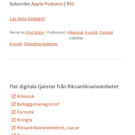
Subscribe:
Apple Podcasts
|
RSS
Läs hela inlägget
Skrivet av
Emil Schön
- Publicerad i
Arkeologi
,
K-podd
,
Podcast
- Etiketter
K-podd
,
Obesuttnas kulturarv
Fler digitala tjänster från Riksantikvarieämbetet
Arkivsök
Bebyggelseregistret
Fornsök
Kringla
Riksantikvarieämbetet, raa.se