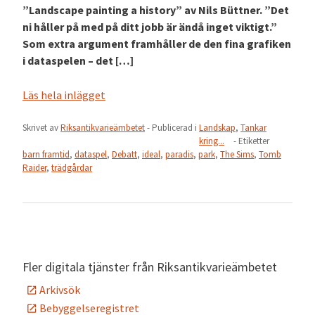
”Landscape painting a history” av Nils Büttner. ”Det
ni håller på med på ditt jobb är ändå inget viktigt.”
Som extra argument framhåller de den fina grafiken
i dataspelen – det […]
Läs hela inlägget
Skrivet av
Riksantikvarieämbetet
- Publicerad i
Landskap
,
Tankar
kring...
- Etiketter
barn framtid
,
dataspel
,
Debatt
,
ideal
,
paradis
,
park
,
The Sims
,
Tomb
Raider
,
trädgårdar
Fler digitala tjänster från Riksantikvarieämbetet
Arkivsök
Bebyggelseregistret