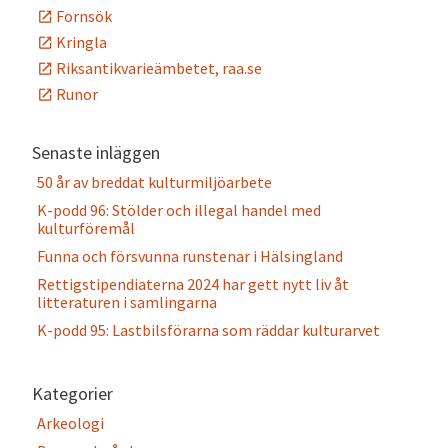
Fornsök
Kringla
Riksantikvarieämbetet, raa.se
Runor
Senaste inläggen
50 år av breddat kulturmiljöarbete
K-podd 96: Stölder och illegal handel med
kulturföremål
Funna och försvunna runstenar i Hälsingland
Rettigstipendiaterna 2024 har gett nytt liv åt
litteraturen i samlingarna
K-podd 95: Lastbilsförarna som räddar kulturarvet
Kategorier
Arkeologi