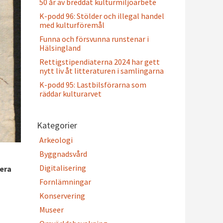
50 år av breddat kulturmiljöarbete
K-podd 96: Stölder och illegal handel
med kulturföremål
Funna och försvunna runstenar i
Hälsingland
Rettigstipendiaterna 2024 har gett
nytt liv åt litteraturen i samlingarna
K-podd 95: Lastbilsförarna som
räddar kulturarvet
Kategorier
Arkeologi
Byggnadsvård
Digitalisering
lera
Fornlämningar
Konservering
Museer