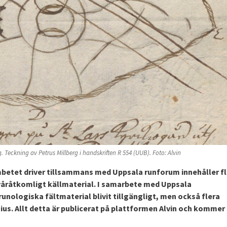
 Teckning av Petrus Millberg i handskriften R 554 (UUB). Foto: Alvin
betet driver tillsammans med Uppsala runforum innehåller f
 svåråtkomligt källmaterial. I samarbete med Uppsala
runologiska fältmaterial blivit tillgängligt, men också flera
sius. Allt detta är publicerat på plattformen Alvin och kommer