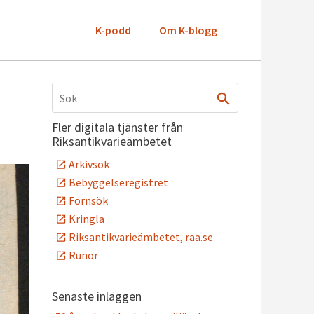
K-podd
Om K-blogg
Fler digitala tjänster från
Riksantikvarieämbetet
Arkivsök
Bebyggelseregistret
Fornsök
Kringla
Riksantikvarieämbetet, raa.se
Runor
Senaste inläggen