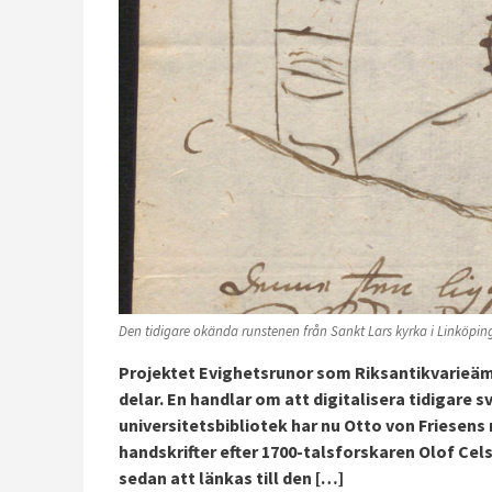
Den tidigare okända runstenen från Sankt Lars kyrka i Linköping.
Projektet Evighetsrunor som Riksantikvarieäm
delar. En handlar om att digitalisera tidigare
universitetsbibliotek har nu Otto von Friesens 
handskrifter efter 1700-talsforskaren Olof Cel
sedan att länkas till den […]