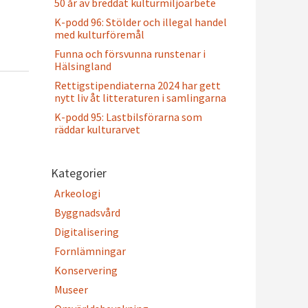
50 år av breddat kulturmiljöarbete
K-podd 96: Stölder och illegal handel
med kulturföremål
Funna och försvunna runstenar i
Hälsingland
Rettigstipendiaterna 2024 har gett
nytt liv åt litteraturen i samlingarna
K-podd 95: Lastbilsförarna som
räddar kulturarvet
Kategorier
Arkeologi
Byggnadsvård
Digitalisering
Fornlämningar
Konservering
Museer