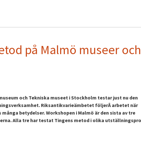
metod på Malmö museer och
useum och Tekniska museet i Stockholm testar just nu den
ningsverksamhet. Riksantikvarieämbetet följerÂ arbetet när
många betydelser. Workshopen i Malmö är den sista av tre
. Alla tre har testat Tingens metod i olika utställningspro