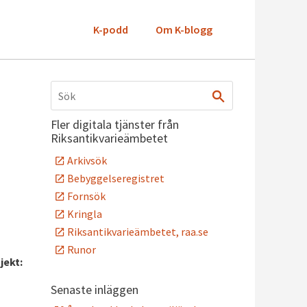
K-podd
Om K-blogg
Fler digitala tjänster från
Riksantikvarieämbetet
Arkivsök
Bebyggelseregistret
Fornsök
Kringla
Riksantikvarieämbetet, raa.se
Runor
jekt:
Senaste inläggen