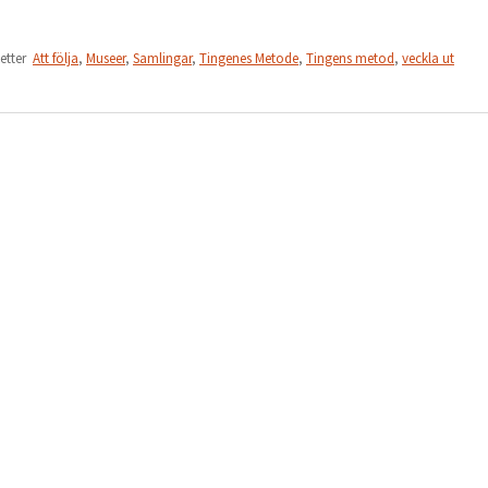
ketter
Att följa
,
Museer
,
Samlingar
,
Tingenes Metode
,
Tingens metod
,
veckla ut