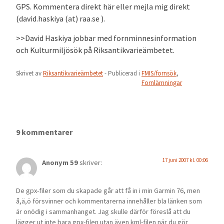
GPS. Kommentera direkt här eller mejla mig direkt
(david.haskiya (at) raa.se ).
>>David Haskiya jobbar med fornminnesinformation
och Kulturmiljösök på Riksantikvarieämbetet.
Skrivet av
Riksantikvarieämbetet
- Publicerad i
FMIS/fornsök
,
Fornlämningar
9 kommentarer
17 juni 2007 kl. 00:06
Anonym 59
skriver:
De gpx-filer som du skapade går att få in i min Garmin 76, men
å,ä,ö försvinner och kommentarerna innehåller bla länken som
är onödig i sammanhanget. Jag skulle därför föreslå att du
lägger ut inte bara gpx-filen utan även kml-filen när du gör