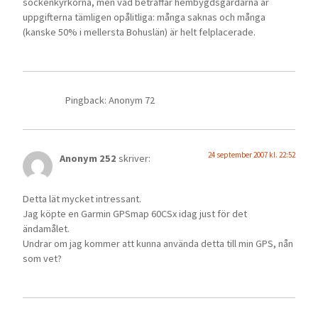
sockenkyrkorna, men vad beträffar hembygdsgårdarna är
uppgifterna tämligen opålitliga: många saknas och många
(kanske 50% i mellersta Bohuslän) är helt felplacerade.
Pingback: Anonym 72
24 september 2007 kl. 22:52
Anonym 252
skriver:
Detta lät mycket intressant.
Jag köpte en Garmin GPSmap 60CSx idag just för det
ändamålet.
Undrar om jag kommer att kunna använda detta till min GPS, nån
som vet?