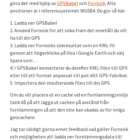
göra det med hjälp av
GPSBabel
och
Fornsök
. Alla
positioner är i referenssystemet WGS84. Du gör så här:
1. Ladda ner GPSBabel
2. Använd Fornsök för att söka fram det innehåll du vill
ha till din GPS
3. Ladda ner Fornsöks sökresultat som en KML-fil
genom att högerklicka på Visa i Google Earth och välj
Spara som…
4. I GPSBabel konverterar du därefter KML-filen till GPX
eller till ett format anpassat till just ditt GPS-fabrikat.
5. Importera den resulterande filen till din GPS.
Om du vill placera ut en cache vid en fornlämningsmiljö
tänk då på att lägga ut cachen på avstånd från
fornlämningen så att den inte kan skadas av för ivriga
geocachare.
Jag tar väldigt gärna emot feedback vad gäller Fornsök
och möjligheten att ladda ner fornlämningsdata till