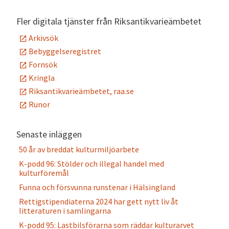
Fler digitala tjänster från Riksantikvarieämbetet
Arkivsök
Bebyggelseregistret
Fornsök
Kringla
Riksantikvarieämbetet, raa.se
Runor
Senaste inläggen
50 år av breddat kulturmiljöarbete
K-podd 96: Stölder och illegal handel med
kulturföremål
Funna och försvunna runstenar i Hälsingland
Rettigstipendiaterna 2024 har gett nytt liv åt
litteraturen i samlingarna
K-podd 95: Lastbilsförarna som räddar kulturarvet