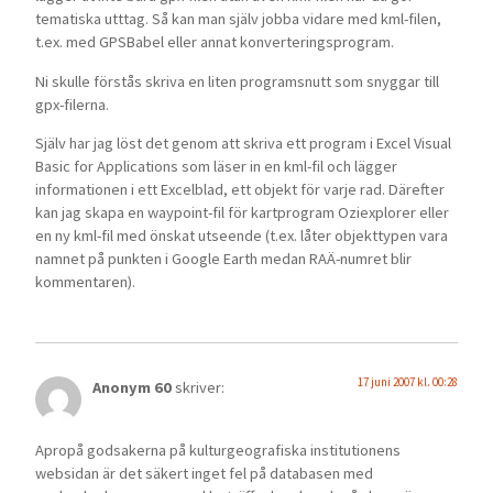
tematiska utttag. Så kan man själv jobba vidare med kml-filen,
t.ex. med GPSBabel eller annat konverteringsprogram.
Ni skulle förstås skriva en liten programsnutt som snyggar till
gpx-filerna.
Själv har jag löst det genom att skriva ett program i Excel Visual
Basic for Applications som läser in en kml-fil och lägger
informationen i ett Excelblad, ett objekt för varje rad. Därefter
kan jag skapa en waypoint-fil för kartprogram Oziexplorer eller
en ny kml-fil med önskat utseende (t.ex. låter objekttypen vara
namnet på punkten i Google Earth medan RAÄ-numret blir
kommentaren).
17 juni 2007 kl. 00:28
Anonym 60
skriver:
Apropå godsakerna på kulturgeografiska institutionens
websidan är det säkert inget fel på databasen med