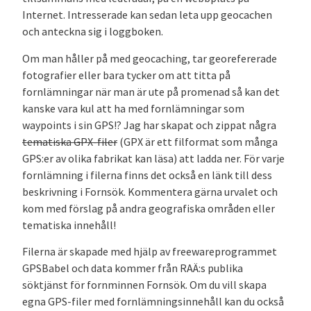
Internet. Intresserade kan sedan leta upp geocachen
och anteckna sig i loggboken.
Om man håller på med geocaching, tar georefererade
fotografier eller bara tycker om att titta på
fornlämningar när man är ute på promenad så kan det
kanske vara kul att ha med fornlämningar som
waypoints i sin GPS!? Jag har skapat och zippat några
tematiska GPX-filer
(GPX är ett filformat som många
GPS:er av olika fabrikat kan läsa) att ladda ner. För varje
fornlämning i filerna finns det också en länk till dess
beskrivning i Fornsök. Kommentera gärna urvalet och
kom med förslag på andra geografiska områden eller
tematiska innehåll!
Filerna är skapade med hjälp av freewareprogrammet
GPSBabel och data kommer från RAÄ:s publika
söktjänst för fornminnen Fornsök. Om du vill skapa
egna GPS-filer med fornlämningsinnehåll kan du också