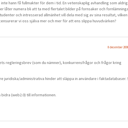
on inte hann få fullmakter för dem i tid. En vetenskaplig avhandling som aldrig
 låter numera bli att ta med flertalet bilder på fornsaker och fornlämninga
udenter och intresserad allmänhet vill dela med sig av sina resultat, vilken 
v-censurerar vi oss själva mer och mer för att ens slippa huvudvärken?
8 december 2008
ts regleringsbrev (som du nämner), konkurrensfrågor och frågor kring
re juridiska/administrativa hinder att släppa in användare i faktadatabaser
bidra (web2.0) till informationen.