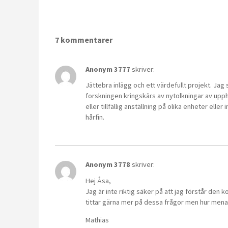
7 kommentarer
Anonym 3777
skriver:
Jättebra inlägg och ett värdefullt projekt. Jag sk
forskningen kringskärs av nytolkningar av upph
eller tillfällig anställning på olika enheter elle
hårfin.
Anonym 3778
skriver:
Hej Åsa,
Jag är inte riktig säker på att jag förstår den
tittar gärna mer på dessa frågor men hur menar
Mathias