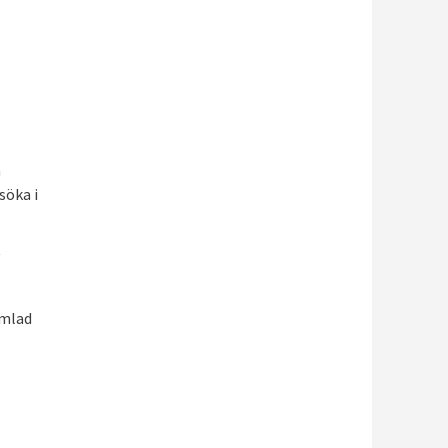
a
söka i
amlad