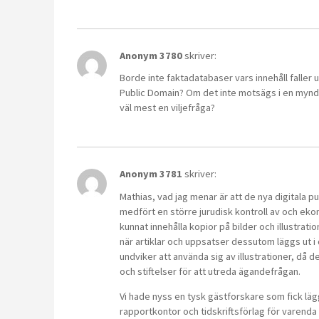
Anonym 3780
skriver:
Borde inte faktadatabaser vars innehåll falle
Public Domain? Om det inte motsägs i en myndig
väl mest en viljefråga?
Anonym 3781
skriver:
Mathias, vad jag menar är att de nya digitala p
medfört en större jurudisk kontroll av och eko
kunnat innehålla kopior på bilder och illustra
när artiklar och uppsatser dessutom läggs ut i d
undviker att använda sig av illustrationer, då d
och stiftelser för att utreda ägandefrågan.
Vi hade nyss en tysk gästforskare som fick lägg
rapportkontor och tidskriftsförlag för varenda 