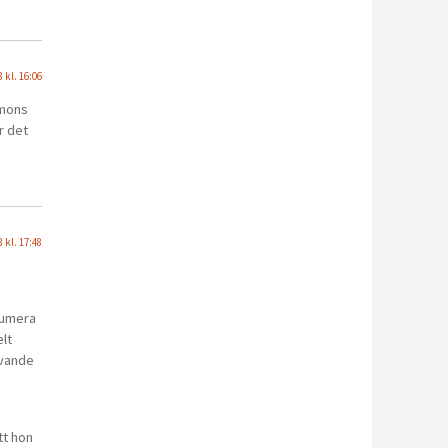
 kl. 16:06
mmons
r det
 kl. 17:48
e
Numera
elt
evande
tt hon