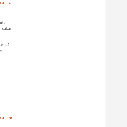
 kl. 13:41
inte
orsakar
tet så
er
 kl. 16:08