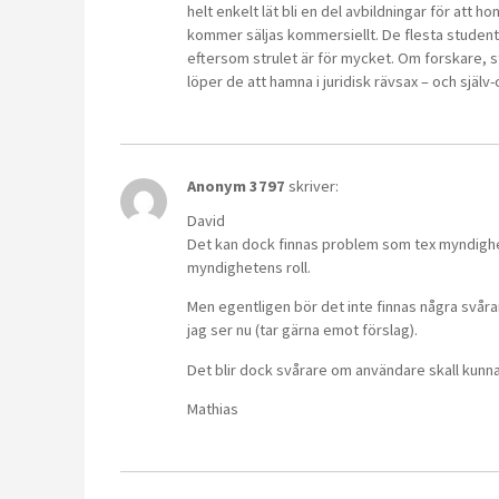
helt enkelt lät bli en del avbildningar för att h
kommer säljas kommersiellt. De flesta studenter
eftersom strulet är för mycket. Om forskare, st
löper de att hamna i juridisk rävsax – och själ
Anonym 3797
skriver:
David
Det kan dock finnas problem som tex myndighe
myndighetens roll.
Men egentligen bör det inte finnas några svåra
jag ser nu (tar gärna emot förslag).
Det blir dock svårare om användare skall kunna 
Mathias