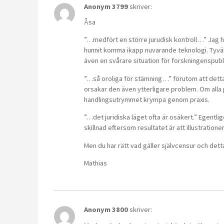
Anonym 3799
skriver:
Åsa
”…medfört en större jurudisk kontroll…” Jag h
hunnit komma ikapp nuvarande teknologi. Tyvär
även en svårare situation för forskningenspubl
”…så oroliga för stämning…” förutom att detta ä
orsakar den även ytterligare problem. Om alla
handlingsutrymmet krympa genom praxis.
”…det juridiska läget ofta är osäkert.” Egentli
skillnad eftersom resultatet är att illustratione
Men du har rätt vad gäller självcensur och det
Mathias
Anonym 3800
skriver: