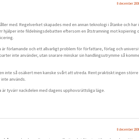
8 december 2008
åller med. Regelverket skapades med en annan teknologi i åtanke och har 
r hjälper inte fildelningsdebatten eftersom en åtstramning mot kopiering 
icering.
r förlamande och ett allvarligt problem för författare, förlag och universi
 parter inte använder, utan snarare minskar sin handlingsutrymme så komm
gen inte så osäkert men kanske svårt att utreda. Rent praktiskt ingen större
r inte används.
ta är tyvärr nackdelen med dagens upphovsrättsliga läge.
8 december 2008