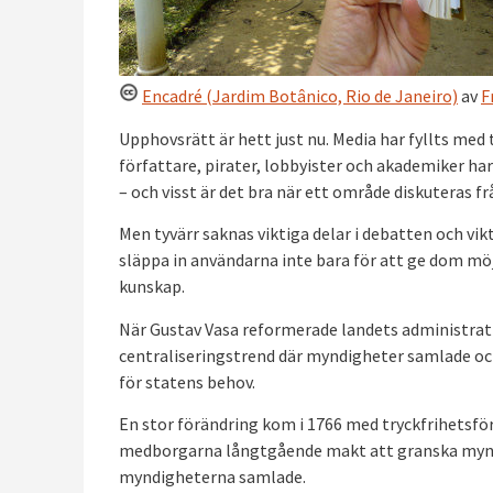
Encadré (Jardim Botânico, Rio de Janeiro)
av
F
Upphovsrätt är hett just nu. Media har fyllts med t
författare, pirater, lobbyister och akademiker har
– och visst är det bra när ett område diskuteras frå
Men tyvärr saknas viktiga delar i debatten och vik
släppa in användarna inte bara för att ge dom möj
kunskap.
När Gustav Vasa reformerade landets administrati
centraliseringstrend där myndigheter samlade oc
för statens behov.
En stor förändring kom i 1766 med tryckfrihetsfö
medborgarna långtgående makt att granska myndig
myndigheterna samlade.