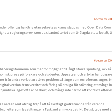
6 december 2008
r under offentlig handling utan sekretess kunna släppas med Open Data Co
hets regleringsbrev, som t.ex. Lantmäteriet som är ålagda att ta betalt, ä
6 december 2008
ubliceringsformerna som medför möjlighet till långt större spridning, också
nomisk press på forskare och studenter. Uppsatser och artiklar har tidigar
tioner från andra verk utan större problem så länge som en referens anges. 
igital version är universitet och förlag så oroliga för stämning att många h
et juridiska läget ofta är osäkert, och många inte har tid att kontakta efterl
a ned en rent otrolig tid på att få skriftligt godkännande från varenda
bild, eftersom lagstiftningen i Tyskland är mycket strikt. Det slutade med a