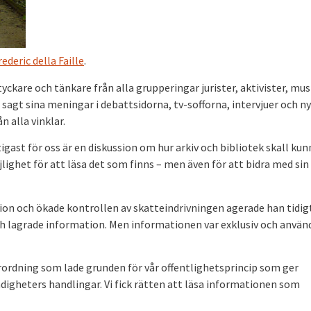
rederic della Faille
.
yckare och tänkare från alla grupperingar jurister, aktivister, mus
 sagt sina meningar i debattsidorna, tv-sofforna, intervjuer och n
n alla vinklar.
tigast för oss är en diskussion om hur arkiv och bibliotek skall kun
lighet för att läsa det som finns – men även för att bidra med sin
on och ökade kontrollen av skatteindrivningen agerade han tidigt
h lagrade information. Men informationen var exklusiv och använ
rordning som lade grunden för vår offentlighetsprincip som ger
heters handlingar. Vi fick rätten att läsa informationen som