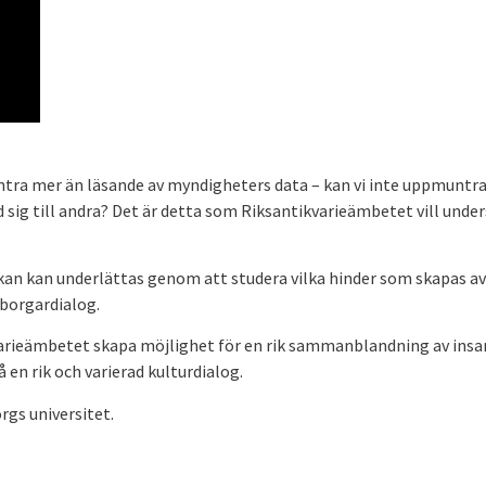
tra mer än läsande av myndigheters data – kan vi inte uppmuntr
sig till andra? Det är detta som Riksantikvarieämbetet vill under
rkan kan underlättas genom att studera vilka hinder som skapas av
borgardialog.
varieämbetet skapa möjlighet för en rik sammanblandning av ins
 en rik och varierad kulturdialog.
rgs universitet.