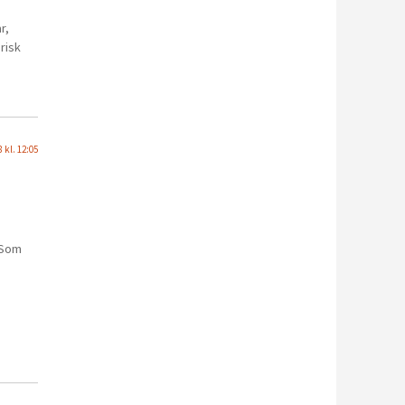
r,
risk
 kl. 12:05
. Som