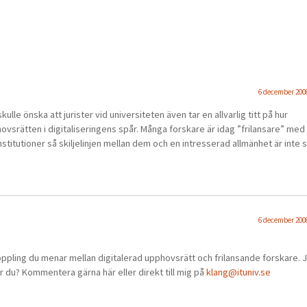
6 december 2008
ulle önska att jurister vid universiteten även tar en allvarlig titt på hur
ovsrätten i digitaliseringens spår. Många forskare är idag ”frilansare” med
r institutioner så skiljelinjen mellan dem och en intresserad allmänhet är inte s
6 december 2008
 koppling du menar mellan digitalerad upphovsrätt och frilansande forskare. 
 du? Kommentera gärna här eller direkt till mig på
klang@ituniv.se