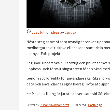
Just full of ideas
av
Cayusa
Nästa steg är om vi som myndigheter kan uppmun
medborgaren att skriva eller skapa samt dela med 
ett nytt FoU projekt.
Jag skall undersöka hur statlig och privat samve
upphovs- och förvaltningsrätten för en ökad med
Genom att förenkla för användare ska Riksantik
data och användarnas egna bidrag i syfte att uppnå
>> Mathias Klang är jurist och verksam vid Götebo
Skrivet av
Riksantikvarieämbetet
- Publicerad i
Gästblogg