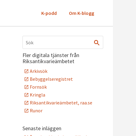
K-podd
Om K-blogg
Fler digitala tjänster från
Riksantikvarieämbetet
Arkivsök
Bebyggelseregistret
Fornsök
Kringla
Riksantikvarieämbetet, raa.se
Runor
Senaste inläggen