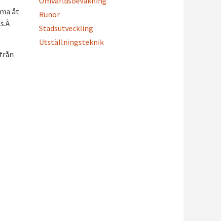
Omvärldsbevakning
mma åt
Runor
ts.Â
Stadsutveckling
Utställningsteknik
från