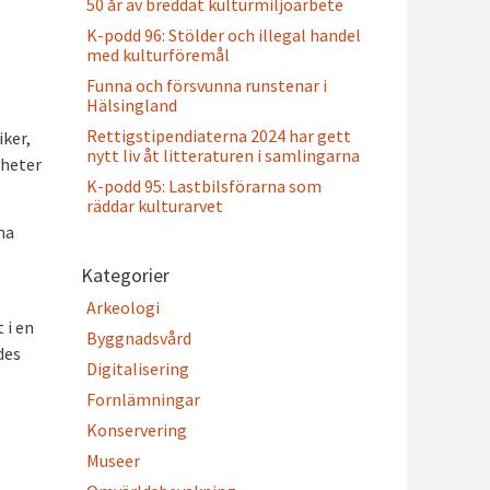
50 år av breddat kulturmiljöarbete
K-podd 96: Stölder och illegal handel
med kulturföremål
Funna och försvunna runstenar i
Hälsingland
Rettigstipendiaterna 2024 har gett
iker,
nytt liv åt litteraturen i samlingarna
yheter
K-podd 95: Lastbilsförarna som
räddar kulturarvet
na
Kategorier
Arkeologi
 i en
Byggnadsvård
des
Digitalisering
Fornlämningar
Konservering
Museer