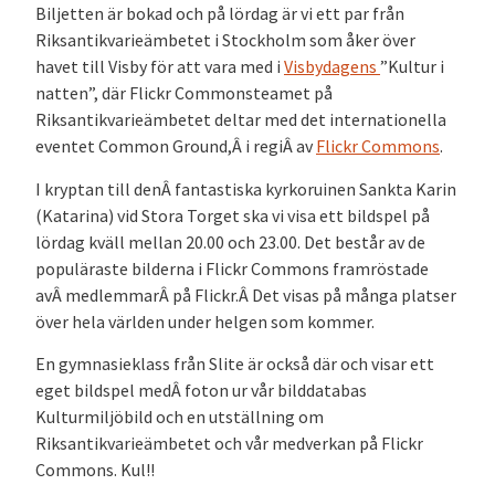
Biljetten är bokad och på lördag är vi ett par från
Riksantikvarieämbetet i Stockholm som åker över
havet till Visby för att vara med i
Visbydagens
”Kultur i
natten”, där Flickr Commonsteamet på
Riksantikvarieämbetet deltar med det internationella
eventet Common Ground,Â i regiÂ av
Flickr Commons
.
I kryptan till denÂ fantastiska kyrkoruinen Sankta Karin
(Katarina) vid Stora Torget ska vi visa ett bildspel på
lördag kväll mellan 20.00 och 23.00. Det består av de
populäraste bilderna i Flickr Commons framröstade
avÂ medlemmarÂ på Flickr.Â Det visas på många platser
över hela världen under helgen som kommer.
En gymnasieklass från Slite är också där och visar ett
eget bildspel medÂ foton ur vår bilddatabas
Kulturmiljöbild och en utställning om
Riksantikvarieämbetet och vår medverkan på Flickr
Commons. Kul!!