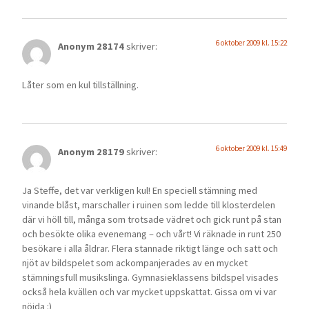
6 oktober 2009 kl. 15:22
Anonym 28174
skriver:
Låter som en kul tillställning.
6 oktober 2009 kl. 15:49
Anonym 28179
skriver:
Ja Steffe, det var verkligen kul! En speciell stämning med
vinande blåst, marschaller i ruinen som ledde till klosterdelen
där vi höll till, många som trotsade vädret och gick runt på stan
och besökte olika evenemang – och vårt! Vi räknade in runt 250
besökare i alla åldrar. Flera stannade riktigt länge och satt och
njöt av bildspelet som ackompanjerades av en mycket
stämningsfull musikslinga. Gymnasieklassens bildspel visades
också hela kvällen och var mycket uppskattat. Gissa om vi var
nöjda :)