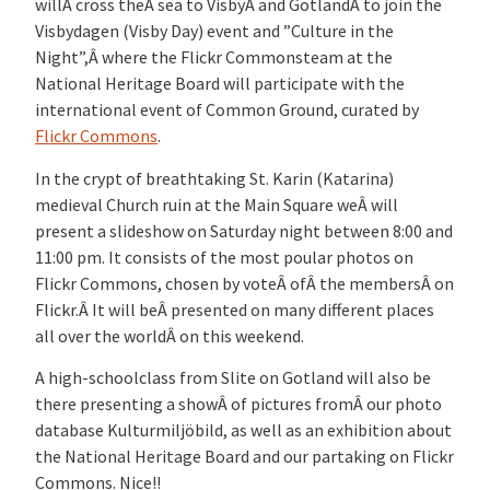
willÂ cross theÂ sea to VisbyÂ and GotlandÂ to join the
Visbydagen (Visby Day) event and ”Culture in the
Night”,Â where the Flickr Commonsteam at the
National Heritage Board will participate with the
international event of Common Ground, curated by
Flickr Commons
.
In the crypt of breathtaking St. Karin (Katarina)
medieval Church ruin at the Main Square weÂ will
present a slideshow on Saturday night between 8:00 and
11:00 pm. It consists of the most poular photos on
Flickr Commons, chosen by voteÂ ofÂ the membersÂ on
Flickr.Â It will beÂ presented on many different places
all over the worldÂ on this weekend.
A high-schoolclass from Slite on Gotland will also be
there presenting a showÂ of pictures fromÂ our photo
database Kulturmiljöbild, as well as an exhibition about
the National Heritage Board and our partaking on Flickr
Commons. Nice!!