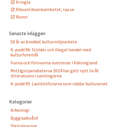
Kringla
Riksantikvarieämbetet, raa.se
Runor
Senaste inläggen
50 år av breddat kulturmiljöarbete
K-podd 96: Stölder och illegal handel med
kulturföremål
Funna och försvunna runstenar i Hälsingland
Rettigstipendiaterna 2024 har gett nytt liv åt
litteraturen i samlingarna
K-podd 95: Lastbilsförarna som räddar kulturarvet
Kategorier
Arkeologi
Byggnadsvård
Digitalisering