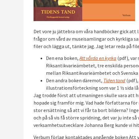
Det vore ju jättebra om våra handböcker gick att l
frågor om vård av museisamlingar och kyrkliga saml
filer och lägga ut, tänkte jag. Jag letar reda på fi
Den ena boken,
Att vårda en kyrka
(pdf), var
Riksantikvarieämbetet, tre enskilda person
mellan Riksantikvarieämbetet och Svenska 
Den andra boken däremot,
Tiden tand
(pdf),
illustrationsförteckning som var 1 ½ sida l
Jag trodde först att utmaningen skulle vara att hi
hopade sig framför mig. Vad hade författarna för
stor ersättning så att vi får ta bort bilderna? I
och på så vis få större spridning, det var ju inte
verksamhetsutvecklare Johanna Berg kunde vi hitt
Verbum förlag kontaktades angående boken Att vå