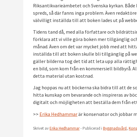
Riksantikvarieämbetet och Svenska kyrkan. Både 
spreds, så där fanns inga problem. Även redaktöre
välvilligt inställda till att boken lades ut på webb
Tidens tand då, med alla författare och bildrätts
förklara att vi ville göra boken mer tillgänglig 
månad. Även om det var mycket jobb med att hitta f
inställda till att boken skulle bli tillgänglig på 
gäller bilderna tog det tid att leta upp alla rätt
en bild, som kom från en kommersiell bildbyrå. Al
detta material utan kostnad.
Jag hoppas nu att böckerna ska bidra till att de 
hitta kunskap om bevarande och inspireras av böc
digitalt och möjligheten att beställa dem från e
>>
Erika Hedhammar
är konservator och jobbar 
Skrivet av
Erika Hedhammar
- Publicerad i
Byggnadsvård
,
Kons