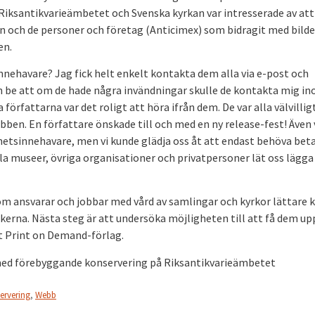
Riksantikvarieämbetet och Svenska kyrkan var intresserade av att
n och de personer och företag (Anticimex) som bidragit med bilde
en.
innehavare? Jag fick helt enkelt kontakta dem alla via e-post och
och be att om de hade några invändningar skulle de kontakta mig i
örfattarna var det roligt att höra ifrån dem. De var alla välvillig
webben. En författare önskade till och med en ny release-fest! Även
ighetsinnehavare, men vi kunde glädja oss åt att endast behöva beta
la museer, övriga organisationer och privatpersoner lät oss lägga
som ansvarar och jobbar med vård av samlingar och kyrkor lättare 
kerna. Nästa steg är att undersöka möjligheten till att få dem up
tt Print on Demand-förlag.
med förebyggande konservering på Riksantikvarieämbetet
ervering
,
Webb