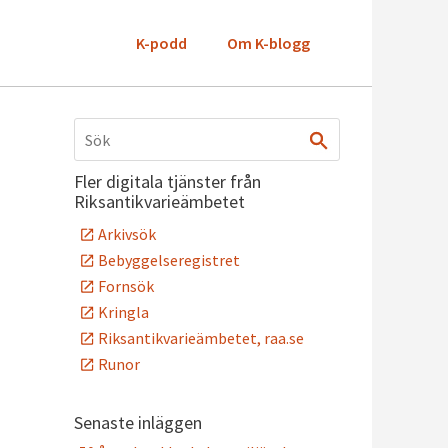
K-podd
Om K-blogg
Fler digitala tjänster från
Riksantikvarieämbetet
Arkivsök
Bebyggelseregistret
Fornsök
Kringla
Riksantikvarieämbetet, raa.se
Runor
Senaste inläggen