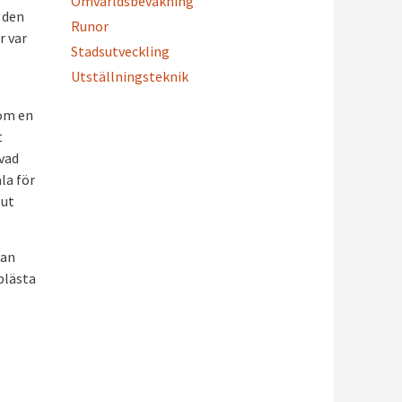
Omvärldsbevakning
 den
Runor
r var
Stadsutveckling
Utställningsteknik
nom en
t
 vad
la för
 ut
kan
plästa