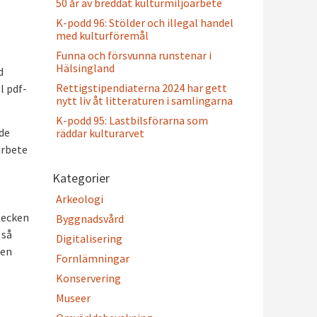
50 år av breddat kulturmiljöarbete
K-podd 96: Stölder och illegal handel
med kulturföremål
Funna och försvunna runstenar i
Hälsingland
d
Rettigstipendiaterna 2024 har gett
l pdf-
nytt liv åt litteraturen i samlingarna
K-podd 95: Lastbilsförarna som
rde
räddar kulturarvet
arbete
Kategorier
Arkeologi
etecken
Byggnadsvård
 så
Digitalisering
ben
Fornlämningar
Konservering
Museer