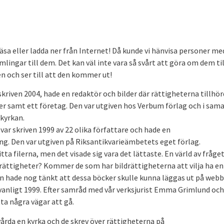
äsa eller ladda ner från Internet! Då kunde vi hänvisa personer me
ingar till dem. Det kan väl inte vara så svårt att göra om dem til
len och ser till att den kommer ut!
 skriven 2004, hade en redaktör och bilder där rättigheterna tillhö
er samt ett företag. Den var utgiven hos Verbum förlag och i sam
kyrkan.
 var skriven 1999 av 22 olika författare och hade en
ång. Den var utgiven på Riksantikvarieämbetets eget förlag.
tta filerna, men det visade sig vara det lättaste. En värld av fråg
 rättigheter? Kommer de som har bildrättigheterna att vilja ha en
ngen hade nog tänkt att dessa böcker skulle kunna läggas ut på web
 så vanligt 1999. Efter samråd med vår verksjurist Emma Grimlund och
a några vägar att gå.
rda en kyrka och de skrev över rättigheterna på