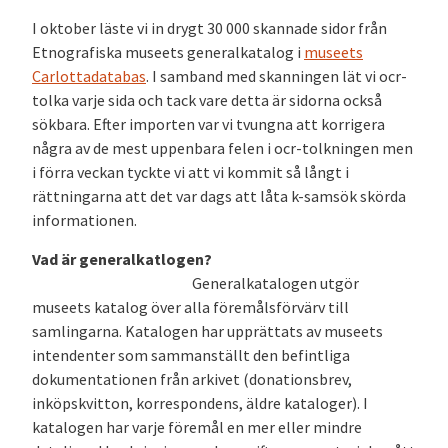
I oktober läste vi in drygt 30 000 skannade sidor från
Etnografiska museets generalkatalog i
museets
Carlottadatabas
. I samband med skanningen lät vi ocr-
tolka varje sida och tack vare detta är sidorna också
sökbara. Efter importen var vi tvungna att korrigera
några av de mest uppenbara felen i ocr-tolkningen men
i förra veckan tyckte vi att vi kommit så långt i
rättningarna att det var dags att låta k-samsök skörda
informationen.
Vad är generalkatlogen?
Generalkatalogen utgör
museets katalog över alla föremålsförvärv till
samlingarna. Katalogen har upprättats av museets
intendenter som sammanställt den befintliga
dokumentationen från arkivet (donationsbrev,
inköpskvitton, korrespondens, äldre kataloger). I
katalogen har varje föremål en mer eller mindre