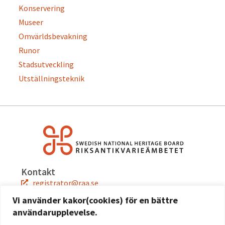
Konservering
Museer
Omvärldsbevakning
Runor
Stadsutveckling
Utställningsteknik
Kontakt
registrator@raa.se
08-5191 80 00
Vi använder kakor(cookies) för en bättre
användarupplevelse.
Snabblänkar