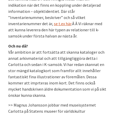
indikation när det finns en koppling under detaljerad
information – objektidentiet. Där står
”Inventarienummer, beskriver” och så vilket
inventarienummer det är,
se t.ex här
.Â Â Vi räknar med
att kunna leverera den här typen av relationer till k-
samsök under första halvan av nästa år.
Och nu då?
Vår ambition är att fortsätta att skanna kataloger och
annat arkivmaterial och att tillgängliggöra detta i
Carlotta och sedan i K-samsök. Vi har redan skannat en
stor mängd katalogkort som framför allt innehåller
fantastiskt fina illustrationer av föremålen. Dessa
kommer att imprteras inom kort. Det finns också
mycket handskriven äldre dokumentation som vi på sikt
önskar kunna skanna.
>> Magnus Johansson jobbar med museisystemet
Carlotta på Statens museer för världskultur