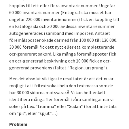
kopplas till ett eller flera inventarienummer. Ungefär
60 000 inventarienummer (Entografiska museet har
ungefär 220 000 inventarienummer) fick en koppling till
en katalogsida och 30 000 av dessa inventarienummer
autogenererades i samband med importen. Antalet
föremålsposter ökade därmed från 100 000 till 130 000.
30 000 föremål fick ett nytt eller ett kompletterande
ocr-genererat sakord. Lika många föremålsposter fick
en ocr-genererad beskrivning och 10 000 fick en ocr-
genererad proveniens (fältet “Region, ursprung“).
Men det absolut viktigaste resultatet är att det nu är
möjligt i att fritextsöka i hela den textmassa som de
här 30 000 sidorna motsvarar.Â Vi kan helt enkelt
identifiera många fler föremål i våra samlingar när vi
söker på t.ex. “trumma“ eller “Sudan“ (för att inte tala
om “pil“, eller “spjut“…).
Problem