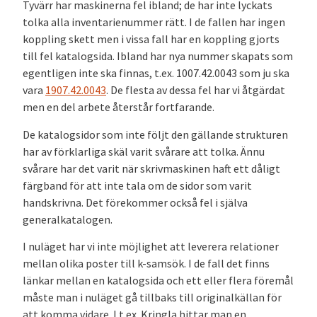
Tyvärr har maskinerna fel ibland; de har inte lyckats
tolka alla inventarienummer rätt. I de fallen har ingen
koppling skett men i vissa fall har en koppling gjorts
till fel katalogsida. Ibland har nya nummer skapats som
egentligen inte ska finnas, t.ex. 1007.42.0043 som ju ska
vara
1907.42.0043
. De flesta av dessa fel har vi åtgärdat
men en del arbete återstår fortfarande.
De katalogsidor som inte följt den gällande strukturen
har av förklarliga skäl varit svårare att tolka. Ännu
svårare har det varit när skrivmaskinen haft ett dåligt
färgband för att inte tala om de sidor som varit
handskrivna. Det förekommer också fel i själva
generalkatalogen.
I nuläget har vi inte möjlighet att leverera relationer
mellan olika poster till k-samsök. I de fall det finns
länkar mellan en katalogsida och ett eller flera föremål
måste man i nuläget gå tillbaks till originalkällan för
att komma vidare. I t.ex. Kringla hittar man en