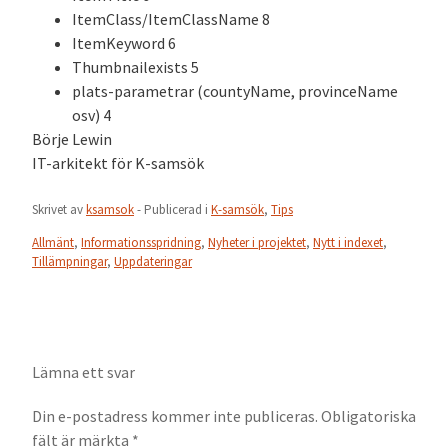
ItemClass/ItemClassName 8
ItemKeyword 6
Thumbnailexists 5
plats-parametrar (countyName, provinceName
osv) 4
Börje Lewin
IT-arkitekt för K-samsök
Skrivet av
ksamsok
- Publicerad i
K-samsök
,
Tips
Allmänt
,
Informationsspridning
,
Nyheter i projektet
,
Nytt i indexet
,
Tillämpningar
,
Uppdateringar
Lämna ett svar
Din e-postadress kommer inte publiceras.
Obligatoriska
fält är märkta
*