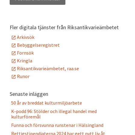
Alternative:
Fler digitala tjänster från Riksantikvarieämbetet
Arkivsök
Bebyggelseregistret
Fornsök
Kringla
Riksantikvarieämbetet, raa.se
Runor
Senaste inläggen
50 år av breddat kulturmiljöarbete
K-podd 96: Stölder och illegal handel med
kulturföremål
Funna och försvunna runstenar i Hälsingland
Rettigstipendiaterna 2024 har gett nytt liv åt