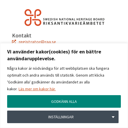
Kontakt
registrator@raa.se
08-5191 80 00
Vi använder kakor(cookies) för en bättre
användarupplevelse.
Snabblänkar
Jobba hos oss
Några kakor är nödvändiga för att webbplatsen ska fungera
Press
optimalt och andra används till statistik. Genom att klicka
Kontakta oss
'Godkänn alla' godkänner du användandet av alla
kakor.
Läs mer om kakor här.
Följ oss
Facebook
GODKÄNN ALLA
Instagram
Linkedin
INSTÄLLNINGAR
YouTube