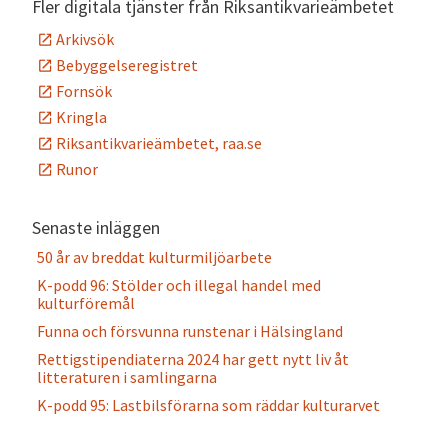
Fler digitala tjänster från Riksantikvarieämbetet
Arkivsök
Bebyggelseregistret
Fornsök
Kringla
Riksantikvarieämbetet, raa.se
Runor
Senaste inläggen
50 år av breddat kulturmiljöarbete
K-podd 96: Stölder och illegal handel med
kulturföremål
Funna och försvunna runstenar i Hälsingland
Rettigstipendiaterna 2024 har gett nytt liv åt
litteraturen i samlingarna
K-podd 95: Lastbilsförarna som räddar kulturarvet