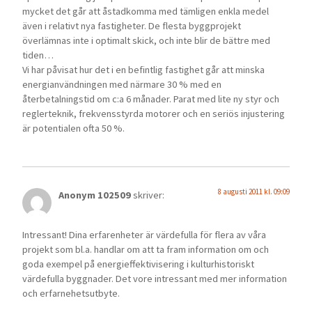
mycket det går att åstadkomma med tämligen enkla medel
även i relativt nya fastigheter. De flesta byggprojekt
överlämnas inte i optimalt skick, och inte blir de bättre med
tiden…
Vi har påvisat hur det i en befintlig fastighet går att minska
energianvändningen med närmare 30 % med en
återbetalningstid om c:a 6 månader. Parat med lite ny styr och
reglerteknik, frekvensstyrda motorer och en seriös injustering
är potentialen ofta 50 %.
8 augusti 2011 kl. 09:09
Anonym 102509
skriver:
Intressant! Dina erfarenheter är värdefulla för flera av våra
projekt som bl.a. handlar om att ta fram information om och
goda exempel på energieffektivisering i kulturhistoriskt
värdefulla byggnader. Det vore intressant med mer information
och erfarnehetsutbyte.