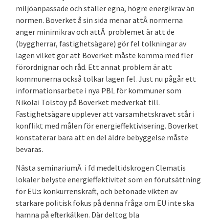
miljöanpassade och ställer egna, högre energikrav än
normen. Boverket å sin sida menar attÂ normerna
anger minimikrav och attÂ problemet är att de
(byggherrar, fastighetsägare) gör fel tolkningar av
lagen vilket gör att Boverket måste komma med fler
förordnignar och råd. Ett annat problem är att
kommunerna också tolkar lagen fel. Just nu pågår ett
informationsarbete i nya PBL för kommuner som
Nikolai Tolstoy på Boverket medverkat till.
Fastighetsägare upplever att varsamhetskravet står i
konflikt med målen för energieffektivisering. Boverket
konstaterar bara att en del äldre bebyggelse måste
bevaras.
Nästa seminariumÂ i fd medeltidskrogen Clematis
lokaler belyste energieffektivitet som en förutsättning
för EU:s konkurrenskraft, och betonade vikten av
starkare politisk fokus på denna fråga om EU inte ska
hamna på efterkälken. Där deltog bla