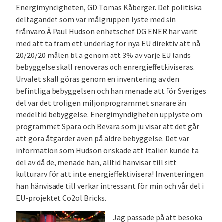
Energimyndigheten, GD Tomas Kåberger. Det politiska
deltagandet som var målgruppen lyste med sin
frånvaro.Â Paul Hudson enhetschef DG ENER har varit
med att ta fram ett underlag för nya EU direktiv att nå
20/20/20 målen bl.a genom att 3% av varje EU lands
bebyggelse skall renoveras och enrergieffetkiviseras.
Urvalet skall göras genom en inventering av den
befintliga bebyggelsen och han menade att för Sveriges
del var det troligen miljonprogrammet snarare än
medeltid bebyggelse. Energimyndigheten upplyste om
programmet Spara och Bevara som ju visar att det går
att göra åtgärder även på äldre bebyggelse. Det var
information som Hudson önskade att Italien kunde ta
del av då de, menade han, alltid hänvisar till sitt
kulturarv för att inte energieffektivisera! Inventeringen
han hänvisade till verkar intressant för min och vår del i
EU-projektet Co2ol Bricks.
Jag passade på att besöka