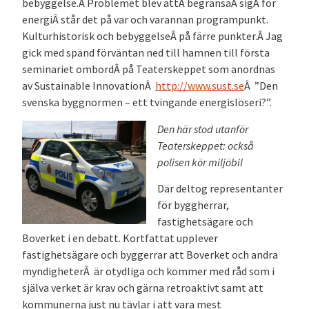
bebyggelse.Â Problemet blev attÂ begränsaÂ sigÂ för
energiÂ står det på var och varannan programpunkt.
Kulturhistorisk och bebyggelseÂ på färre punkter.Â Jag
gick med spänd förväntan ned till hamnen till första
seminariet ombordÂ på Teaterskeppet som anordnas
av Sustainable InnovationÂ
http://www.sust.se
Â ”Den
svenska byggnormen – ett tvingande energislöseri?”.
Den här stod utanför
Teaterskeppet: också
polisen kör miljöbil
Där deltog representanter
för byggherrar,
fastighetsägare och
Boverket i en debatt. Kortfattat upplever
fastighetsägare och byggerrar att Boverket och andra
myndigheterÂ är otydliga och kommer med råd som i
själva verket är krav och gärna retroaktivt samt att
kommunerna just nu tävlar i att vara mest