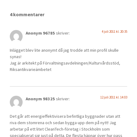
4 kommentarer
4 juli 2011 kl. 20:35
Anonym 96785
skriver:
Inlägget blev lite anonymt då jag trodde att min profil skulle
synas!
Jag är arkitekt på Förvaltningsavdelningen/Kulturvårdsstöd,
Riksantikvarieämbetet
12 juli 2011 kl. 14:03
Anonym 98325
skriver:
Det går att energieffektivisera befintliga byggnader utan att
riva dem stomrena och sedan bygga upp dem på nytt! Jag
arbetar på ett litet CleanTech-företag i Stockholm som
specialiserat sig just på detta. De flesta häpnar över hur pass