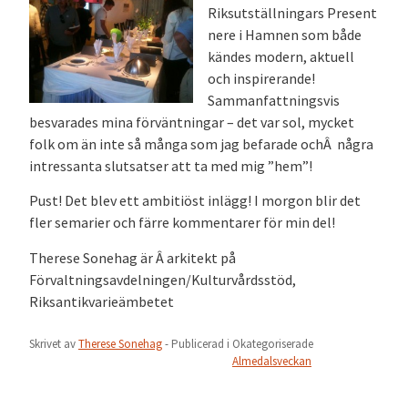
Riksutställningars Present
nere i Hamnen som både
kändes modern, aktuell
och inspirerande!
Sammanfattningsvis
besvarades mina förväntningar – det var sol, mycket
folk om än inte så många som jag befarade ochÂ några
intressanta slutsatser att ta med mig ”hem”!
Pust! Det blev ett ambitiöst inlägg! I morgon blir det
fler semarier och färre kommentarer för min del!
Therese Sonehag är Â arkitekt på
Förvaltningsavdelningen/Kulturvårdsstöd,
Riksantikvarieämbetet
Skrivet av
Therese Sonehag
- Publicerad i
Okategoriserade
Almedalsveckan