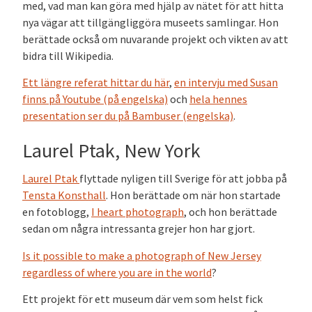
med, vad man kan göra med hjälp av nätet för att hitta
nya vägar att tillgängliggöra museets samlingar. Hon
berättade också om nuvarande projekt och vikten av att
bidra till Wikipedia.
Ett längre referat hittar du här
,
en intervju med Susan
finns på Youtube (på engelska)
och
hela hennes
presentation ser du på Bambuser (engelska)
.
Laurel Ptak, New York
Laurel Ptak
flyttade nyligen till Sverige för att jobba på
Tensta Konsthall
. Hon berättade om när hon startade
en fotoblogg,
I heart photograph
, och hon berättade
sedan om några intressanta grejer hon har gjort.
Is it possible to make a photograph of New Jersey
regardless of where you are in the world
?
Ett projekt för ett museum där vem som helst fick