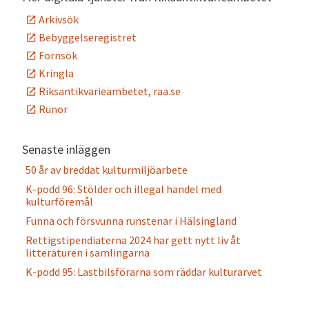
Arkivsök
Bebyggelseregistret
Fornsök
Kringla
Riksantikvarieämbetet, raa.se
Runor
Senaste inläggen
50 år av breddat kulturmiljöarbete
K-podd 96: Stölder och illegal handel med
kulturföremål
Funna och försvunna runstenar i Hälsingland
Rettigstipendiaterna 2024 har gett nytt liv åt
litteraturen i samlingarna
K-podd 95: Lastbilsförarna som räddar kulturarvet