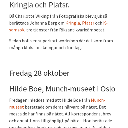
Kringla och Platsr.
Då Charlotte Wiking från Fotografiska blev sjuk så
berättade Johanna Berg om
Kringla
,
Platsr
och
K-
samsök
, tre tjänster från Riksantikvarieämbetet.
Sedan hölls en superkort workshop där det kom fram
många kloka önskningar och förslag.
Fredag 28 oktober
Hilde Boe, Munch-museet i Oslo
Fredagen inleddes med att Hilde Boe från
Munch-
museet
berättade om deras närvaro på nätet. Det
mesta de har finns på nätet. All korrespondens, brev
och annat finns tillgängligt på nätet. Hon berättade
om deras Facebook-satsningar med mera. De jobbar