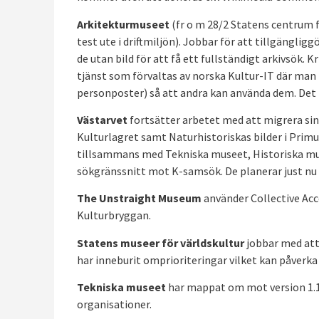
Arkitekturmuseet
(fr o m 28/2 Statens centrum f
test ute i driftmiljön). Jobbar för att tillgänglig
de utan bild för att få ett fullständigt arkivsök. 
tjänst som förvaltas av norska Kultur-IT där man k
personposter) så att andra kan använda dem. Det 
Västarvet
fortsätter arbetet med att migrera sin
Kulturlagret samt Naturhistoriskas bilder i Primu
tillsammans med Tekniska museet, Historiska mu
sökgränssnitt mot K-samsök. De planerar just nu 
The Unstraight Museum
använder Collective Ac
Kulturbryggan.
Statens museer för världskultur
jobbar med att
har inneburit omprioriteringar vilket kan påverk
Tekniska museet
har mappat om mot version 1.1 
organisationer.