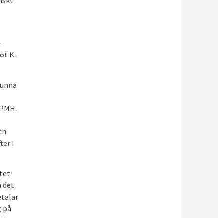
iskt
-
ot K-
kunna
-PMH.
ch
er i
tet
å det
etalar
g på