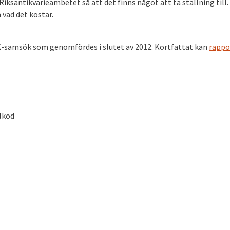
Riksantikvarieämbetet så att det finns något att ta ställning till.
 vad det kostar.
K-samsök som genomfördes i slutet av 2012. Kortfattat kan
rappo
llkod