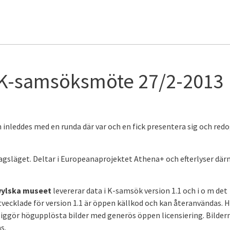
 K-samsöksmöte 27/2-2013
leddes med en runda där var och en fick presentera sig och red
 dagsläget. Deltar i Europeanaprojektet Athena+ och efterlyser dä
wylska museet
levererar data i K-samsök version 1.1 och i o m det
tvecklade för version 1.1 är öppen källkod och kan återanvändas. 
gliggör högupplösta bilder med generös öppen licensiering. Bilder
s.