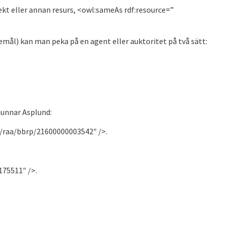
ekt eller annan resurs, <owl:sameAs rdf:resource=”
remål) kan man peka på en agent eller auktoritet på två sätt:
Gunnar Asplund:
e/raa/bbrp/21600000003542″ />.
175511″ />.