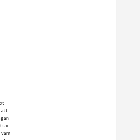
ot
 att
rågan
ättar
 vara