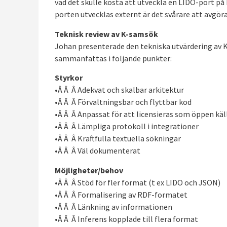
vad det skulle kosta att utveckla en LIDO-port på 
porten utvecklas externt är det svårare att avgöra
Teknisk review av K-samsök
Johan presenterade den tekniska utvärdering av 
sammanfattas i följande punkter:
Styrkor
•Â Â Â Adekvat och skalbar arkitektur
•Â Â Â Förvaltningsbar och flyttbar kod
•Â Â Â Anpassat för att licensieras som öppen kä
•Â Â Â Lämpliga protokoll i integrationer
•Â Â Â Kraftfulla textuella sökningar
•Â Â Â Väl dokumenterat
Möjligheter/behov
•Â Â Â Stöd för fler format (t ex LIDO och JSON)
•Â Â Â Formalisering av RDF-formatet
•Â Â Â Länkning av informationen
•Â Â Â Inferens kopplade till flera format