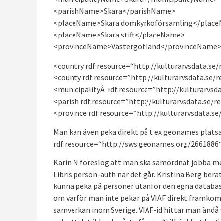
<parishName>Skara</parishName>
<placeName>Skara domkyrkoförsamling</plac
<placeName>Skara stift</placeName>
<provinceName>Västergötland</provinceName
<country rdf:resource=“http://kulturarvsdata.se
<county rdf:resource=”http://kulturarvsdata.se/
<municipalityÂ rdf:resource=”http://kulturarvsd
<parish rdf:resource=”http://kulturarvsdata.se/
<province rdf:resource=”http://kulturarvsdata.s
Man kan även peka direkt på t ex geonames platsa
rdf:resource=“http://sws.geonames.org/2661886
Karin N föreslog att man ska samordnat jobba m
Libris person-auth när det går. Kristina Berg be
kunna peka på personer utanför den egna database
om varför man inte pekar på VIAF direkt framkom. 
samverkan inom Sverige. VIAF-id hittar man ändå v