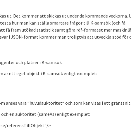
ckas ut. Det kommer att skickas ut under de kommande veckorna. 
esta hur man kan ställa smartare frågor till K-samsök (och få
tt få fram utökad statistik samt göra rdf-formatet mer maskinlä
var i JSON-format kommer man troligtvis att utveckla stöd för 
genter och platser i K-samsök:
m är ett eget objekt i K-samsök enligt exemplet:
som anses vara “huvudauktoritet“ och som kan visas i ett gränssnit
 och en auktoritet (sameAs) enligt exemplet:
.se/referensTillObjekt”/>