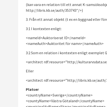
(kan vara en relation till ett annat K-samsöksobj
http://libris.kb.se/auth/353743″/>)
3. Från ett annat objekt (t ex en byggnad eller fö
3:1 I kontexten enligt:
<nameId>Auktoriserat ID</nameId>
<nameAuth>Auktoritet för namn</nameAuth>
3:2 Som en relation i kontexten enligt exemplet 
<architect rdf:resource=”http://kulturarvsdata.s
Eller
<architect rdf:resource=”http://libris.kb.se/auth/
Platser
<countryName>Sverige</countryName>
<countyName>Västra Götaland</countyName>
<municipalityName>Skara</municipalityName>