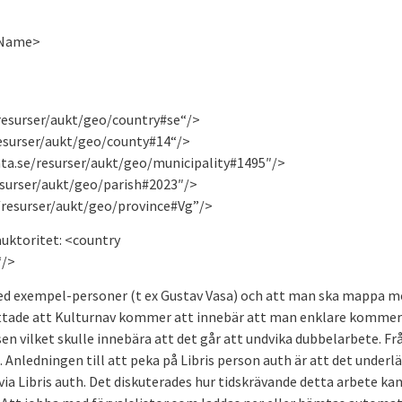
eName>
>
/resurser/aukt/geo/country#se“/>
resurser/aukt/geo/county#14“/>
ata.se/resurser/aukt/geo/municipality#1495″/>
resurser/aukt/geo/parish#2023″/>
e/resurser/aukt/geo/province#Vg”/>
uktoritet: <country
“/>
ed exempel-personer (t ex Gustav Vasa) och att man ska mappa m
rättade att Kulturnav kommer att innebär att man enklare kommer
n vilket skulle innebära att det går att undvika dubbelarbete. F
Anledningen till att peka på Libris person auth är att det underl
ia Libris auth. Det diskuterades hur tidskrävande detta arbete kan