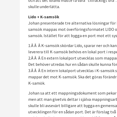
och att det ibland måste få vara “tillräckligt bra
skulle underlätta.
Lido + K-samsök
Johan presenterade tre alternativa lösningar för
samsök mappas mot överföringsformatet LIDO oc
samsök. Istället för att bygga en port mot ett s
1.Â Â Â K-samsök skördar Lido, sparar ner och ka
leverera till K-samsök behövs en lokal port i resp
2.Â Â Â En extern lokalport utvecklas som mapp
Det behöver utredas hur en sådan skulle kunna för
3.Â Â Â En intern lokalport utvecklas i K-samsök
mappar det mot K-samsök. Ska det göras förändrin
K-samök.
Johan sa att ett mappningsdokument som pekar i
men att man givetvis deltar i själva mappningsarb
skulle bli avsevärt billigare att bygga en gemens
utvecklingen för en sådan port. Det är förslag två