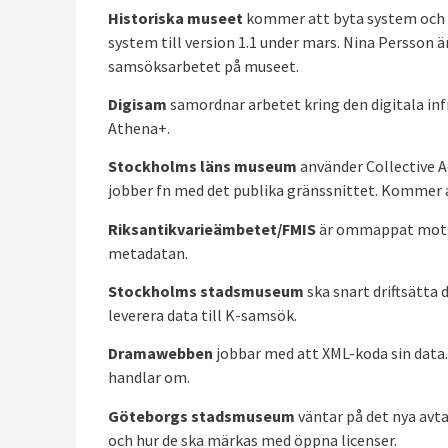
Historiska museet
kommer att byta system och 
system till version 1.1 under mars. Nina Persso
samsöksarbetet på museet.
Digisam
samordnar arbetet kring den digitala in
Athena+.
Stockholms läns museum
använder Collective Ac
jobber fn med det publika gränssnittet. Kommer at
Riksantikvarieämbetet/FMIS
är ommappat mot ver
metadatan.
Stockholms stadsmuseum
ska snart driftsätta
leverera data till K-samsök.
Dramawebben
jobbar med att XML-koda sin data.
handlar om.
Göteborgs stadsmuseum
väntar på det nya avta
och hur de ska märkas med öppna licenser.