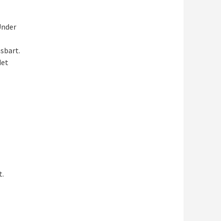
Under
sbart.
det
t.