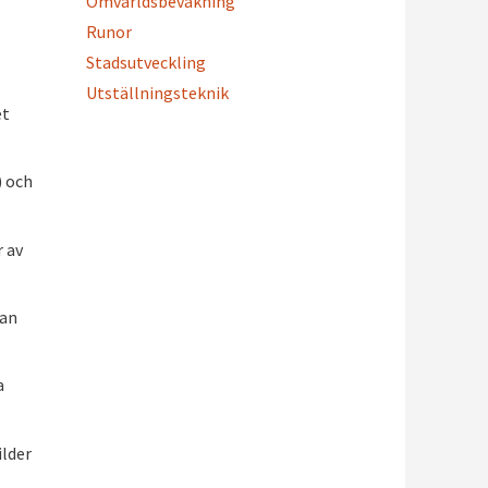
Omvärldsbevakning
Runor
Stadsutveckling
Utställningsteknik
et
) och
r av
kan
a
ilder