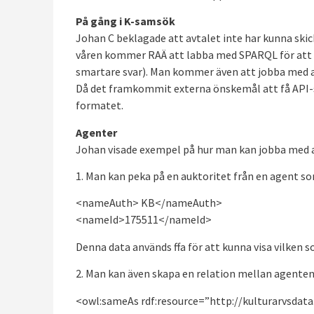
På gång i K-samsök
Johan C beklagade att avtalet inte har kunna ski
våren kommer RAÄ att labba med SPARQL för att t
smartare svar). Man kommer även att jobba med a
Då det framkommit externa önskemål att få API-s
formatet.
Agenter
Johan visade exempel på hur man kan jobba med a
1. Man kan peka på en auktoritet från en agent so
<nameAuth> KB</nameAuth>
<nameId>175511</nameId>
Denna data används ffa för att kunna visa vilken 
2. Man kan även skapa en relation mellan agenten
<owl:sameAs rdf:resource=”http://kulturarvsdata