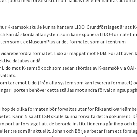
“. Att jobba med förvalslistor som laddas ner eller hämtas automat
 hur K-samsök skulle kunna hantera LIDO. Grundförslaget är att K
h kan då skörda alla system som kan exponera LIDO-formatet m
ystem som t ex MuseumPlus är det formatet som är i centrum.
n vidarebefordra formatet. Lido är mappat mot EDM. För att även 
ektive databas ändå.
ar Lido mot K-samsök och som sedan skördas av K-samsök via OAI
valtats.
 som tar emot Lido (från alla system som kan leverera formatet) o
gar i porten behöver detta ställas mot andra förvaltningsuppgift
hop de olika formaten bör förvaltas utanför Riksantikvarieämbe
etet. Karin N sa att LSH skulle kunna förvalta detta dokument. D
am port är förslaget att de berörda institutionerna går ihop och b
 eller tre som är aktuellt. Johan och Börje arbetar fram ett försla