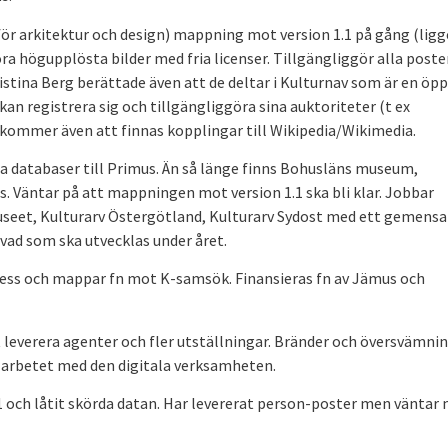
ör arkitektur och design) mappning mot version 1.1 på gång (ligg
göra högupplösta bilder med fria licenser. Tillgängliggör alla poste
Kristina Berg berättade även att de deltar i Kulturnav som är en öp
an registrera sig och tillgängliggöra sina auktoriteter (t ex
kommer även att finnas kopplingar till Wikipedia/Wikimedia.
a databaser till Primus. Än så länge finns Bohusläns museum,
s. Väntar på att mappningen mot version 1.1 ska bli klar. Jobbar
seet, Kulturarv Östergötland, Kulturarv Sydost med ett gemens
vad som ska utvecklas under året.
cess och mappar fn mot K-samsök. Finansieras fn av Jämus och
 leverera agenter och fler utställningar. Bränder och översvämni
a arbetet med den digitala verksamheten.
och låtit skörda datan. Har levererat person-poster men väntar