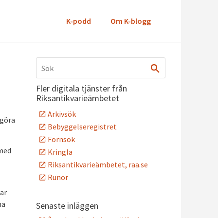
K-podd
Om K-blogg
Fler digitala tjänster från
Riksantikvarieämbetet
Arkivsök
ogöra
Bebyggelseregistret
Fornsök
rmed
Kringla
Riksantikvarieämbetet, raa.se
Runor
Har
na
Senaste inläggen