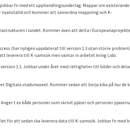
jobbar fn med ett upphandlingsunderlag. Mappar om existerande
n är nyanställd och kommer att samordna mappning och K-
frastrukturen i landet. Kommer även att delta i Europeanaprojekt
cess (har nyligen uppdaterat till version 1.3 utan större problem
t leverera till K-samsök men väntar in arbetet kring Lido.
sion 1.1. Jobbar under året med rättigheter till bilder och dela
 det Digitala stadsmuseet. Kommer sedan att börja kika på hur de 
 Anger t ex både personer som skrivit pjäser och personer pjäsern
let för att sedan ska leverera data till K-samsök. Jobbar fn med b