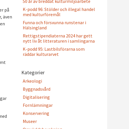
50 år av breddat kulturmiljöarbete
K-podd 96: Stölder och illegal handel
er på
med kulturföremål
r, även
Funna och försvunna runstenar i
pen
Hälsingland
Rettigstipendiaterna 2024 har gett
nytt liv åt litteraturen i samlingarna
K-podd 95: Lastbilsförarna som
räddar kulturarvet
amt
Kategorier
Arkeologi
Byggnadsvård
Digitalisering
ngar
Fornlämningar
Konservering
 med
Museer