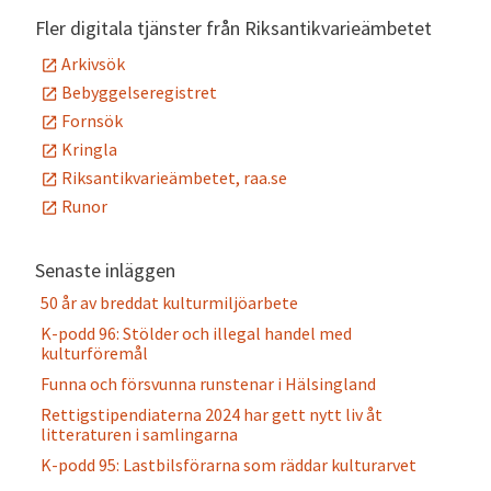
Fler digitala tjänster från Riksantikvarieämbetet
Arkivsök
Bebyggelseregistret
Fornsök
Kringla
Riksantikvarieämbetet, raa.se
Runor
Senaste inläggen
50 år av breddat kulturmiljöarbete
K-podd 96: Stölder och illegal handel med
kulturföremål
Funna och försvunna runstenar i Hälsingland
Rettigstipendiaterna 2024 har gett nytt liv åt
litteraturen i samlingarna
K-podd 95: Lastbilsförarna som räddar kulturarvet