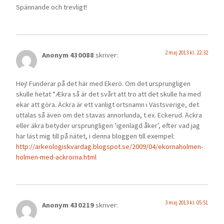
Spännande och trevligt!
2 maj 2013 kl. 22:32
Anonym 430088
skriver:
Hej! Funderar på det här med Ekerö. Om det ursprungligen
skulle hetat *Ækra så är det svårt att tro att det skulle ha med
ekar att göra. Äckra är ett vanligt ortsnamn i Västsverige, det
uttalas så även om det stavas annorlunda, t.ex. Eckerud. Äckra
eller äkra betyder ursprungligen ’igenlagd åker’, efter vad jag
har läst mig till på nätet, i denna bloggen till exempel:
http://arkeologiskvardag.blogspot.se/2009/04/ekornaholmen-
holmen-med-ackrorna.html
3 maj 2013 kl. 05:51
Anonym 430219
skriver: