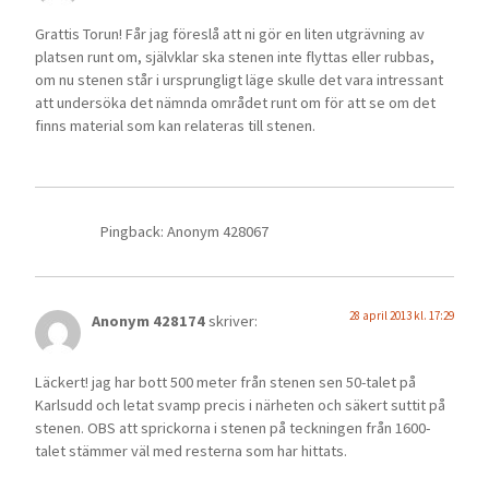
Grattis Torun! Får jag föreslå att ni gör en liten utgrävning av
platsen runt om, självklar ska stenen inte flyttas eller rubbas,
om nu stenen står i ursprungligt läge skulle det vara intressant
att undersöka det nämnda området runt om för att se om det
finns material som kan relateras till stenen.
Pingback: Anonym 428067
28 april 2013 kl. 17:29
Anonym 428174
skriver:
Läckert! jag har bott 500 meter från stenen sen 50-talet på
Karlsudd och letat svamp precis i närheten och säkert suttit på
stenen. OBS att sprickorna i stenen på teckningen från 1600-
talet stämmer väl med resterna som har hittats.