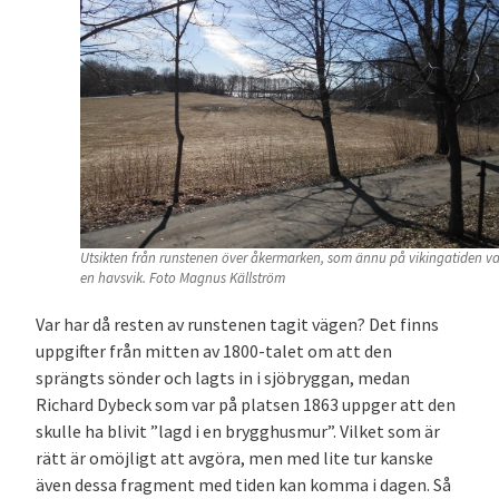
Utsikten från runstenen över åkermarken, som ännu på vikingatiden va
en havsvik. Foto Magnus Källström
Var har då resten av runstenen tagit vägen? Det finns
uppgifter från mitten av 1800-talet om att den
sprängts sönder och lagts in i sjöbryggan, medan
Richard Dybeck som var på platsen 1863 uppger att den
skulle ha blivit ”lagd i en brygghusmur”. Vilket som är
rätt är omöjligt att avgöra, men med lite tur kanske
även dessa fragment med tiden kan komma i dagen. Så