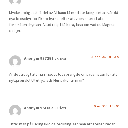
Mycket roligt att få del av. Vi hann få med lite kring detta i vår då
nya broschyr för Ekerö kyrka, efter att vi inventerat alla
föremålen i kyrkan. Alltid roligt få höra, läsa om vad du Magnus
delger.
30 april 2021 kl. 12:19
Anonym 957291
skriver:
Är det troligt att man medvetet sprängde en sådan sten för att
nyttja en del till utfyllnad? Hur säker är man?
9 maj 2021 kl. 12:50
Anonym 961003
skriver:
Tittar man på Peringskiölds teckning ser man att stenen redan