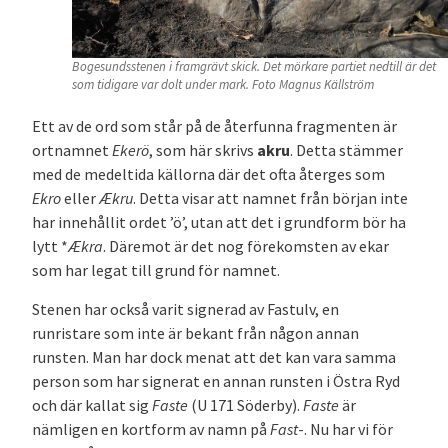
Bogesundsstenen i framgrävt skick. Det mörkare partiet nedtill är det
som tidigare var dolt under mark. Foto Magnus Källström
Ett av de ord som står på de återfunna fragmenten är
ortnamnet
Ekerö
, som här skrivs
akru
.
Detta stämmer
med de medeltida källorna där det ofta återges som
Ekro
eller
Ækru
. Detta visar att namnet från början inte
har innehållit ordet ’ö’, utan att det i grundform bör ha
lytt *
Ækra
. Däremot är det nog förekomsten av ekar
som har legat till grund för namnet.
Stenen har också varit signerad av Fastulv, en
runristare som inte är bekant från någon annan
runsten. Man har dock menat att det kan vara samma
person som har signerat en annan runsten i Östra Ryd
och där kallat sig
Faste
(U 171 Söderby).
Faste
är
nämligen en kortform av namn på
Fast
-. Nu har vi för