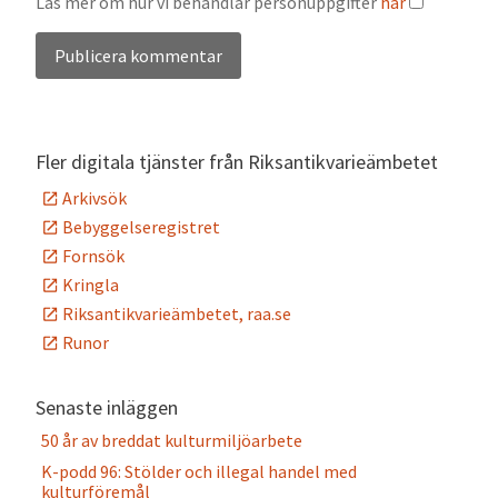
Läs mer om hur vi behandlar personuppgifter
här
Alternative:
Fler digitala tjänster från Riksantikvarieämbetet
Arkivsök
Bebyggelseregistret
Fornsök
Kringla
Riksantikvarieämbetet, raa.se
Runor
Senaste inläggen
50 år av breddat kulturmiljöarbete
K-podd 96: Stölder och illegal handel med
kulturföremål