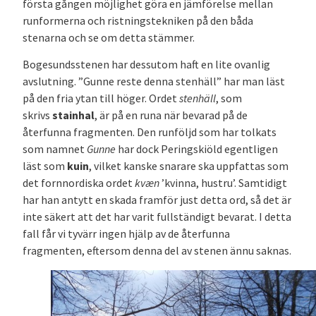
första gången möjlighet göra en jämförelse mellan
runformerna och ristningstekniken på den båda
stenarna och se om detta stämmer.
Bogesundsstenen har dessutom haft en lite ovanlig
avslutning. ”Gunne reste denna stenhäll” har man läst
på den fria ytan till höger. Ordet
stenhäll
, som
skrivs
stainhal
, är på en runa när bevarad på de
återfunna fragmenten. Den runföljd som har tolkats
som namnet
Gunne
har dock Peringskiöld egentligen
läst som
kuin
, vilket kanske snarare ska uppfattas som
det fornnordiska ordet
kv
æn
’kvinna, hustru’. Samtidigt
har han antytt en skada framför just detta ord, så det är
inte säkert att det har varit fullständigt bevarat. I detta
fall får vi tyvärr ingen hjälp av de återfunna
fragmenten, eftersom denna del av stenen ännu saknas.