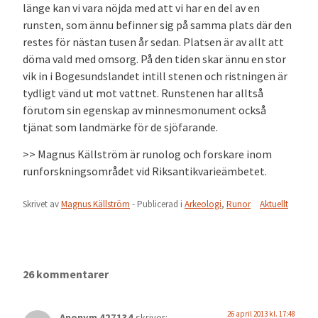
länge kan vi vara nöjda med att vi har en del av en
runsten, som ännu befinner sig på samma plats där den
restes för nästan tusen år sedan. Platsen är av allt att
döma vald med omsorg. På den tiden skar ännu en stor
vik in i Bogesundslandet intill stenen och ristningen är
tydligt vänd ut mot vattnet. Runstenen har alltså
förutom sin egenskap av minnesmonument också
tjänat som landmärke för de sjöfarande.
>> Magnus Källström är runolog och forskare inom
runforskningsområdet vid Riksantikvarieämbetet.
Skrivet av
Magnus Källström
- Publicerad i
Arkeologi
,
Runor
Aktuellt
26 kommentarer
26 april 2013 kl. 17:48
Anonym 427134
skriver: