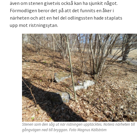
även om stenen givetvis också kan ha sjunkit något.
Förmodligen beror det på att det funnits en åker i
närheten och att en hel del odlingssten hade staplats
upp mot ristningsytan.
Stenen som den såg ut när ristningen upptäcktes. Notera närheten till
gångvägen ned till bryggan. Foto Magnus Källström