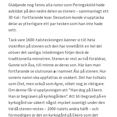
Glädjande nog fanns alla runor som Peringskiöld hade
avbildat på den nedre delen av stenen – sammanlagt ett
30-tal– fortfarande kvar. Dessutom kunde vi upptäcka
delar av ytterligare ett par tecken som han inte hade
sett.
Tack vare 1600-talsteckningen känner vi till hela
inskriften på stenen och den har innehållit en hel del
utöver det vanliga. Inledningen följer dock de
traditionella mönstren. Stenen är rest av två föräldrar,
Gunne och Åsa, till minne av deras son. Här kan man
fortfarande se slutrunan
a
i namnet
Åsa
på stenen. Hur
sonens namn ska uppfattas är osäkert. Det har tolkats
som
Önd
, men också som
Agne
, vilket nog är riktigare.
Om denne får vi upplysningen att ”Han dog på Ekerö.
Han är begraven på kyrkogården”. Att bli begravd på en
kyrkogård var säkert något mycket ovanligt under den
tid då stenen restes – 1000-talets andra hälft – och
förmodligen är det en kyrkogård på Ekerö som det