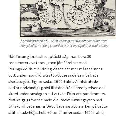
Bogesundsstenen på 1600-talet enligt det träsnitt som skars efter
Peringskiölds teckning (Bautil nr 223). Efter Upplands runinskrifter
När Torun gjorde sin upptäckt såg man bara 30
centimeter av stenen, men jämförelser med
Peringskiölds avbildning visade att mer måste finnas
dolt under mark förutsatt att dessa delar inte hade
skadats ytterligare sedan 1600-talet. Vi inhämtade
därför nödvändigt grävtillstånd från Länsstyrelsen och
skred under onsdagen till verket. Efter ett par timmars
försiktigt grävande hade vi avtäckt ristningsytan ned
till skoningstenarna. Det visade sig att marken på detta
ställe hade höjts hela 30 centimeter sedan 1600-talet,