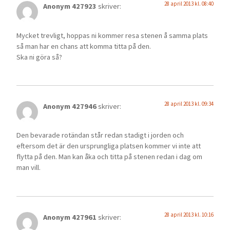
28 april 2013 kl. 08:40
Anonym 427923
skriver:
Mycket trevligt, hoppas ni kommer resa stenen å samma plats
så man har en chans att komma titta på den.
Ska ni göra så?
28 april 2013 kl. 09:34
Anonym 427946
skriver:
Den bevarade rotändan står redan stadigt i jorden och
eftersom det är den ursprungliga platsen kommer vi inte att
flytta på den. Man kan åka och titta på stenen redan i dag om
man vill.
28 april 2013 kl. 10:16
Anonym 427961
skriver: