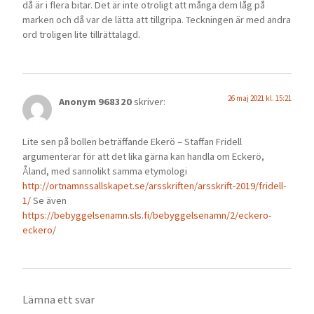
då är i flera bitar. Det är inte otroligt att många dem låg på
marken och då var de lätta att tillgripa. Teckningen är med andra
ord troligen lite tillrättalagd.
26 maj 2021 kl. 15:21
Anonym 968320
skriver:
Lite sen på bollen beträffande Ekerö – Staffan Fridell
argumenterar för att det lika gärna kan handla om Eckerö,
Åland, med sannolikt samma etymologi
http://ortnamnssallskapet.se/arsskriften/arsskrift-2019/fridell-
1/
Se även
https://bebyggelsenamn.sls.fi/bebyggelsenamn/2/eckero-
eckero/
Lämna ett svar