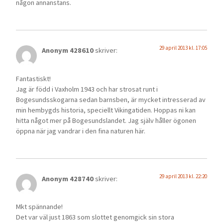
någon annanstans.
29 april 2013 kl. 17:05
Anonym 428610
skriver:
Fantastiskt!
Jag är född i Vaxholm 1943 och har strosat runt i
Bogesundsskogarna sedan barnsben, är mycket intresserad av
min hembygds historia, speciellt Vikingatiden. Hoppas ni kan
hitta något mer på Bogesundslandet. Jag själv håller ögonen
öppna när jag vandrar i den fina naturen här.
29 april 2013 kl. 22:20
Anonym 428740
skriver:
Mkt spännande!
Det var väl just 1863 som slottet genomgick sin stora