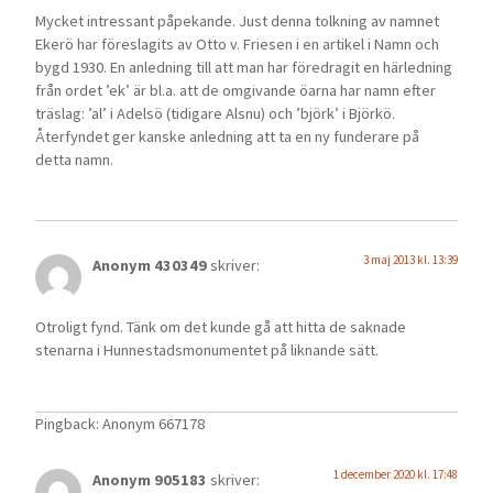
Mycket intressant påpekande. Just denna tolkning av namnet
Ekerö har föreslagits av Otto v. Friesen i en artikel i Namn och
bygd 1930. En anledning till att man har föredragit en härledning
från ordet ’ek’ är bl.a. att de omgivande öarna har namn efter
träslag: ’al’ i Adelsö (tidigare Alsnu) och ’björk’ i Björkö.
Återfyndet ger kanske anledning att ta en ny funderare på
detta namn.
3 maj 2013 kl. 13:39
Anonym 430349
skriver:
Otroligt fynd. Tänk om det kunde gå att hitta de saknade
stenarna i Hunnestadsmonumentet på liknande sätt.
Pingback: Anonym 667178
1 december 2020 kl. 17:48
Anonym 905183
skriver: