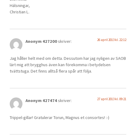
Hälsningar,
Christian L.
26 april 2013 kl. 22:12
Anonym 427200
skriver:
Jag håller helt med om detta. Dessutom har jag nyligen av SAOB
lärt mig att brygghus även kan förekomma i betydelsen
tvättstuga. Det finns alltså flera spår att följa.
27 april 2013 kl. 09:21
Anonym 427474
skriver:
Trippel-gillar! Gratulerar Torun, Magnus et consortes! :-)