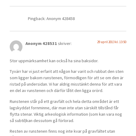
Pingback: Anonym 428458
29 april 2013 kl. 13:50
Anonym 428531
skriver:
Stor uppmärksamhet kan också ha sina baksidor.
Tyvärr har vi just erfarit att någon har varit och rubbat den sten
som ligger bakom runstenen, förmodligen för att se om den är
ristad på undersidan. Vi har aldrig misstänkt denna för att vara
en del av runstenen och därför låtit den ligga orörd.
Runstenen står på ett gravfält och hela detta området är ett
lagskyddat fornminne, där man inte utan särskilt tillstånd får
flytta stenar. Viktig arkeologisk information (som kan vara nog
så subtil)kan dessutom gå förlorad.
Resten av runstenen finns nog inte kvar på gravfältet utan