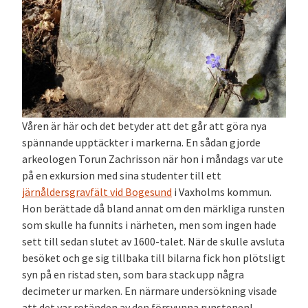
Våren är här och det betyder att det går att göra nya
spännande upptäckter i markerna. En sådan gjorde
arkeologen Torun Zachrisson när hon i måndags var ute
på en exkursion med sina studenter till ett
järnåldersgravfält vid Bogesund
i Vaxholms kommun.
Hon berättade då bland annat om den märkliga runsten
som skulle ha funnits i närheten, men som ingen hade
sett till sedan slutet av 1600-talet. När de skulle avsluta
besöket och ge sig tillbaka till bilarna fick hon plötsligt
syn på en ristad sten, som bara stack upp några
decimeter ur marken. En närmare undersökning visade
att det var rotänden av den försvunna runstenen!