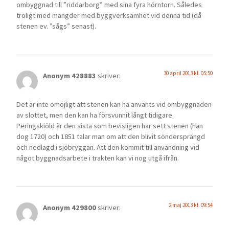
ombyggnad till ”riddarborg” med sina fyra hörntorn. Således
troligt med mängder med byggverksamhet vid denna tid (då
stenen ev. ”sågs” senast).
30 april 2013 kl. 05:50
Anonym 428883
skriver:
Det är inte omöjligt att stenen kan ha använts vid ombyggnaden
av slottet, men den kan ha försvunnit långt tidigare.
Peringskiöld är den sista som bevisligen har sett stenen (han
dog 1720) och 1851 talar man om att den blivit söndersprängd
och nedlagd i sjöbryggan. Att den kommit till användning vid
något byggnadsarbete i trakten kan vi nog utgå ifrån.
2 maj 2013 kl. 09:54
Anonym 429800
skriver: