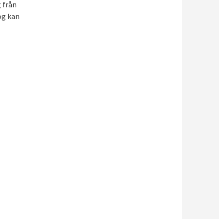
 från
og kan