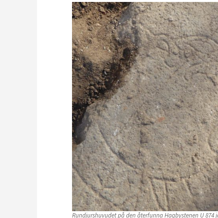
Rundjurshuvudet på den återfunna Hagbystenen U 874 jä