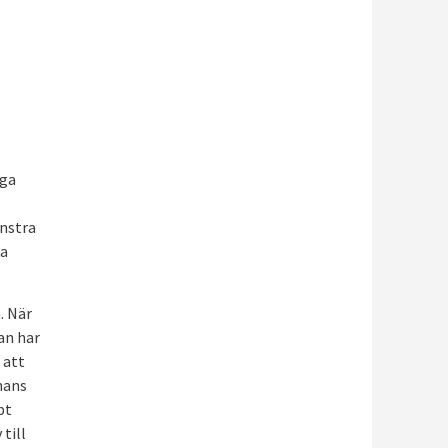
nga
änstra
ta
. När
an har
 att
 hans
bt
till