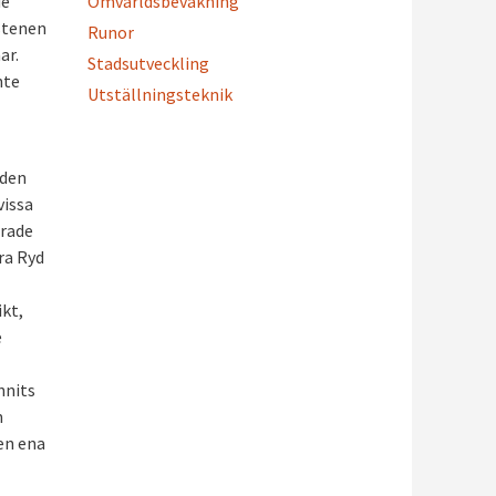
Omvärldsbevakning
de
stenen
Runor
ar.
Stadsutveckling
nte
Utställningsteknik
 den
vissa
erade
ra Ryd
ikt,
e
nnits
m
den ena