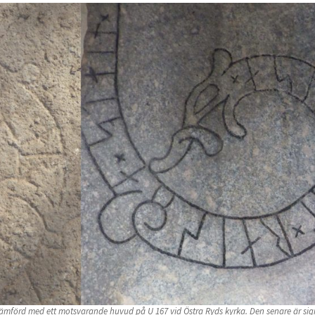
mförd med ett motsvarande huvud på U 167 vid Östra Ryds kyrka. Den senare är si