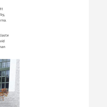
tt
by,
rna.
klaste
vid
 han