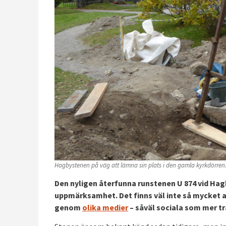
Hagbystenen på väg att lämna sin plats i den gamla kyrkdörren
Den nyligen återfunna runstenen U 874 vid Hag
uppmärksamhet. Det finns väl inte så mycket att
genom
olika medier
– såväl sociala som mer t