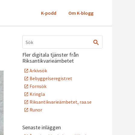
K-podd
Om K-blogg
Fler digitala tjänster från
Riksantikvarieämbetet
Arkivsök
Bebyggelseregistret
Fornsök
Kringla
Riksantikvarieämbetet, raa.se
Runor
Senaste inläggen