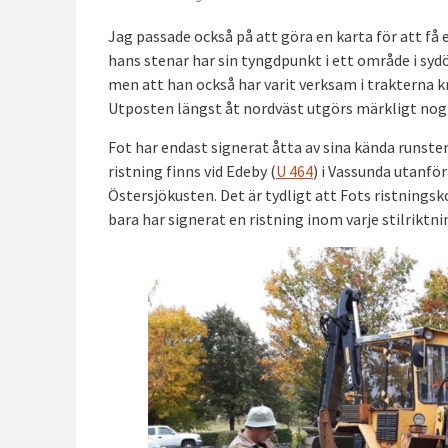
Jag passade också på att göra en karta för att f
hans stenar har sin tyngdpunkt i ett område i sy
men att han också har varit verksam i trakterna k
Utposten längst åt nordväst utgörs märkligt nog 
Fot har endast signerat åtta av sina kända runsten
ristning finns vid Edeby (
U 464
) i Vassunda utanfö
Östersjökusten. Det är tydligt att Fots ristnings
bara har signerat en ristning inom varje stilriktni