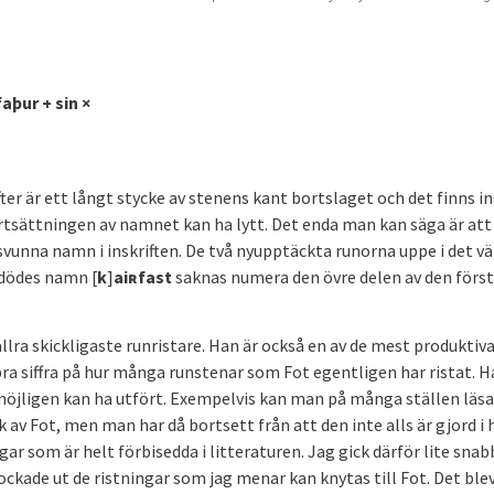
faþur + sin ×
er är ett långt stycke av stenens kant bortslaget och det finns i
rtsättningen av namnet kan ha lytt. Det enda man kan säga är att
vunna namn i inskriften. De två nyupptäckta runorna uppe i det v
n dödes namn [
k
]
aiʀfast
saknas numera den övre delen av den förs
llra skickligaste runristare. Han är också en av de mest produktiva
bra siffra på hur många runstenar som Fot egentligen har ristat. H
omöjligen kan ha utfört. Exempelvis kan man på många ställen läsa
k av Fot, men man har då bortsett från att den inte alls är gjord i
ar som är helt förbisedda i litteraturen. Jag gick därför lite snab
kade ut de ristningar som jag menar kan knytas till Fot. Det blev 