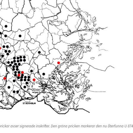
prickar avser signerade inskrifter. Den gröna pricken markerar den nu återfunna U 874