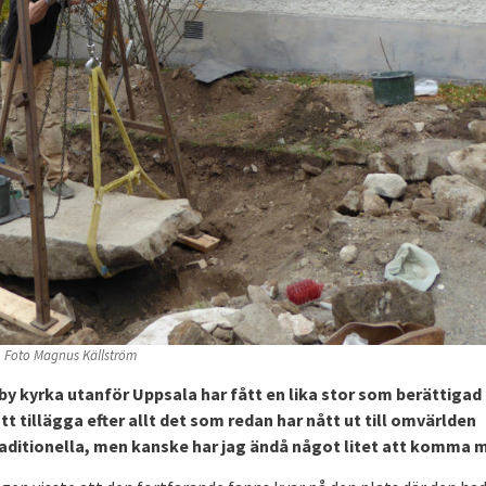
. Foto Magnus Källström
by kyrka utanför Uppsala har fått en lika stor som berättigad
 tillägga efter allt det som redan har nått ut till omvärlden
raditionella, men kanske har jag ändå något litet att komma 