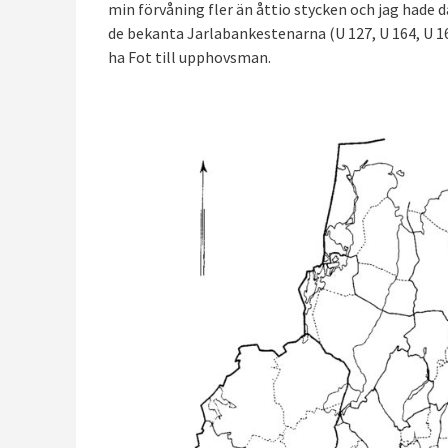
min förvåning fler än åttio stycken och jag hade 
de bekanta Jarlabankestenarna (U 127, U 164, U 165
ha Fot till upphovsman.