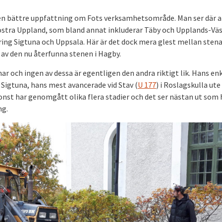
å en bättre uppfattning om Fots verksamhetsområde. Man ser där a
döstra Uppland, som bland annat inkluderar Täby och Upplands-Väs
ring Sigtuna och Uppsala. Här är det dock mera glest mellan stena
av den nu återfunna stenen i Hagby.
ar och ingen av dessa är egentligen den andra riktigt lik. Hans en
r Sigtuna, hans mest avancerade vid Stav (
U 177
) i Roslagskulla ute 
konst har genomgått olika flera stadier och det ser nästan ut som
ng.