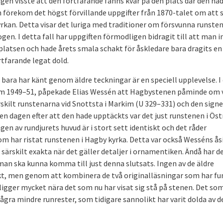
en visste att den fortfarande fanns kvar på den plats där den ha
 förekom det högst förvillande uppgifter från 1870-talet om att 
rkan. Detta visar det luriga med traditioner om försvunna runsten
gen. I detta fall har uppgiften förmodligen bidragit till att man i
 platsen och hade årets smala schakt för åskledare bara dragits en
tfarande legat dold.
 bara har känt genom äldre teckningar är en speciell upplevelse. I
m 1949–51, påpekade Elias Wessén att Hagbystenen påminde om 
rskilt runstenarna vid Snottsta i Markim (U 329–331) och den sign
nen dagen efter att den hade upptäckts var det just runstenen i Öst
 av rundjurets huvud är i stort sett identiskt och det råder
om har ristat runstenen i Hagby kyrka. Detta var också Wesséns ås
 särskilt exakta när det gäller detaljer i ornamentiken. Ändå har d
t man ska kunna komma till just denna slutsats. Ingen av de äldre
rekt, men genom att kombinera de två originalläsningar som har fu
igger mycket nära det som nu har visat sig stå på stenen. Det so
några mindre runrester, som tidigare sannolikt har varit dolda av 