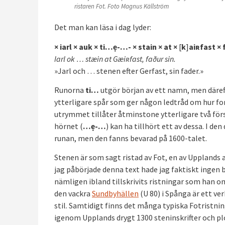
ristaren Fot. Foto Magnus Källström
Det man kan läsa i dag lyder:
× iarl × auk × ti…ẹ-…- × stain × at ×
[
k
]
aiʀfast × 
Iarl ok … stæin at Gæiʀfast, faður sin.
»Jarl och … stenen efter Gerfast, sin fader.»
Runorna
ti…
utgör början av ett namn, men däreft
ytterligare spår som ger någon ledtråd om hur fo
utrymmet tillåter åtminstone ytterligare två förs
hörnet (
…ẹ-…
) kan ha tillhört ett av dessa. I de
runan, men den fanns bevarad på 1600-talet.
Stenen är som sagt ristad av Fot, en av Upplands a
jag påbörjade denna text hade jag faktiskt ingen 
nämligen ibland tillskrivits ristningar som han 
den vackra
Sundbyhällen
(U 80) i Spånga är ett ver
stil. Samtidigt finns det många typiska Fotristning
igenom Upplands drygt 1300 steninskrifter och ploc