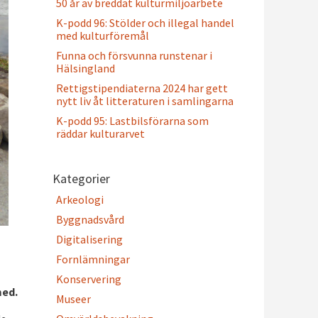
50 år av breddat kulturmiljöarbete
K-podd 96: Stölder och illegal handel
med kulturföremål
Funna och försvunna runstenar i
Hälsingland
Rettigstipendiaterna 2024 har gett
nytt liv åt litteraturen i samlingarna
K-podd 95: Lastbilsförarna som
räddar kulturarvet
Kategorier
Arkeologi
Byggnadsvård
Digitalisering
Fornlämningar
Konservering
med.
Museer