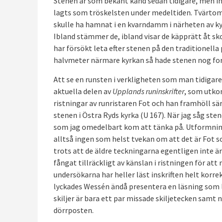
Stenen är som bekant känd sedan tidigare, men ing
lagts som tröskelsten under medeltiden. Tvärtom
skulle ha hamnat i en kvarndamm i närheten av ky
Ibland stämmer de, ibland visar de käpprätt åt sko
har försökt leta efter stenen på den traditionella
halvmeter närmare kyrkan så hade stenen nog for
Att se en runsten i verkligheten som man tidigare
aktuella delen av
Upplands runinskrifter
, som utko
ristningar av runristaren Fot och han framhöll sä
stenen i Östra Ryds kyrka (U 167). När jag såg ste
som jag omedelbart kom att tänka på. Utformningen
alltså ingen som helst tvekan om att det är Fot s
trots att de äldre teckningarna egentligen inte är
fångat tillräckligt av känslan i ristningen för at
undersökarna har heller läst inskriften helt kor
lyckades Wessén ändå presentera en läsning som l
skiljer är bara ett par missade skiljetecken samt 
dörrposten.