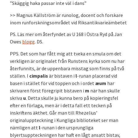
”Skäggig haka passar inte väl i dans”
>> Magnus Källström är runolog, docent och forskare
inom runforskningsområdet vid Riksantikvarieämbetet
PS. Läs mer om återfyndet av U 168 i Östra Ryd på Jan
Owes
blogg
. DS.
PPS. Det som har fått mig att tveka en smula om det
verkligen är originalet från Runstens kyrka som nu har
återfunnits, är de uppenbara misstag som finns på två
ställen. I
cimpalis
är bistaven i
l
-runan placerad vid
basen i stället för vid toppen och i ordet
æum
har
skrivaren först föregripit bistaven i
m
när han skulle
skriva
u
. Detta skulle ju kunna bero på kopieringsfel
efter en förlaga, men är i detta fall ett tecken på
inskriftens äkthet. Går man till Rhezelius’
originaluppteckning i Kungliga biblioteket ser man
nämligen att
l
-runan i den ursprungliga
blyertsuppteckningen har haft en lågt ansatt bistav,