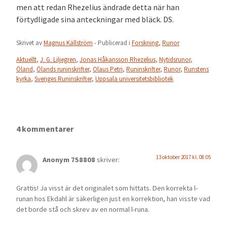
men att redan Rhezelius ändrade detta när han
förtydligade sina anteckningar med bläck. DS.
Skrivet av
Magnus Källström
- Publicerad i
Forskning
,
Runor
Aktuellt
,
J. G. Liljegren
,
Jonas Håkansson Rhezelius
,
Nytidsrunor
,
Öland
,
Ölands runinskrifter
,
Olaus Petri
,
Runinskrifter
,
Runor
,
Runstens
kyrka
,
Sveriges Runinskrifter
,
Uppsala universitetsbibliotek
4 kommentarer
13 oktober 2017 kl. 08:05
Anonym 758808
skriver:
Grattis! Ja visst är det originalet som hittats. Den korrekta l-
runan hos Ekdahl är säkerligen just en korrektion, han visste vad
det borde stå och skrev av en normal l-runa.