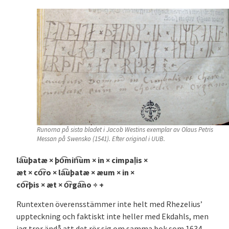
Runorna på sista bladet i Jacob Westins exemplar av Olaus Petris
Messan på Swensko
(1541). Efter original i UUB.
la͡uþatæ × þo͡min͡um × in × cimpaḷis ×
æt × co͡ro × la͡uþatæ × æum × in ×
co͡rþis × æt × o͡rga͡no ÷ +
Runtexten överensstämmer inte helt med Rhezelius’
uppteckning och faktiskt inte heller med Ekdahls, men
jag tror ändå att det rör sig om samma bok som 1634