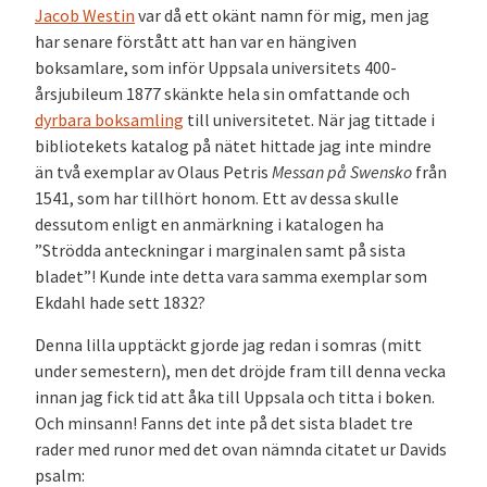
Jacob Westin
var då ett okänt namn för mig, men jag
har senare förstått att han var en hängiven
boksamlare, som inför Uppsala universitets 400-
årsjubileum 1877 skänkte hela sin omfattande och
dyrbara boksamling
till universitetet. När jag tittade i
bibliotekets katalog på nätet hittade jag inte mindre
än två exemplar av Olaus Petris
Messan på Swensko
från
1541, som har tillhört honom. Ett av dessa skulle
dessutom enligt en anmärkning i katalogen ha
”Strödda anteckningar i marginalen samt på sista
bladet”! Kunde inte detta vara samma exemplar som
Ekdahl hade sett 1832?
Denna lilla upptäckt gjorde jag redan i somras (mitt
under semestern), men det dröjde fram till denna vecka
innan jag fick tid att åka till Uppsala och titta i boken.
Och minsann! Fanns det inte på det sista bladet tre
rader med runor med det ovan nämnda citatet ur Davids
psalm: