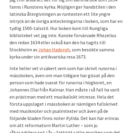
fanns i Runstens kyrka. Möjligen ger handstilen i den
latinska återgivningen av runtexten ett lite yngre
intryck än de övriga anteckningarna i boken, som har en
tydlig 1500-talsstil. Hur boken kom till Kungliga
biblioteket vet jag inte. Kanske förvärvade Rhezelius
den redan 1634 eller också kan den ha tagits till
Stockholm av
Johan Hadorph
, som besökte samma
kyrka under sin antikvariska resa 1673.
Inte heller vet vi säkert vem som har skrivit runorna i
mässboken, även om man tidigare har gissat på den
person som hade svarat för runorna i högkoret, en
Johannes Olai från Kalmar. Han måste i så fall ha varit
en prästman med ett musikaliskt intresse. Hela det
första uppslaget i mässboken är nämligen fullskrivet
med musiknoter och psalmtexter och även på de
följande bladen finns noter ifyllda. Det kan här erinras
om att reformatorn Martin Luther – som ju
råkar jubilera just i år – faktiskt satte musiken som det