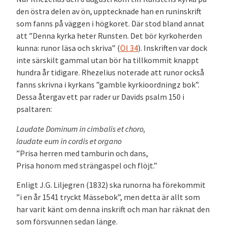
den östra delen av ön, upptecknade han en runinskrift
som fanns på väggen i högkoret. Där stod bland annat
att ”Denna kyrka heter Runsten. Det bör kyrkoherden
kunna: runor läsa och skriva” (
Öl 34
). Inskriften var dock
inte särskilt gammal utan bör ha tillkommit knappt
hundra år tidigare. Rhezelius noterade att runor också
fanns skrivna i kyrkans ”gamble kyrkioordningz bok”.
Dessa återgav ett par rader ur Davids psalm 150 i
psaltaren:
Laudate Dominum in cimbalis et choro,
laudate eum in cordis et organo
”Prisa herren med tamburin och dans,
Prisa honom med strängaspel och flöjt.”
Enligt J.G. Liljegren (1832) ska runorna ha förekommit
”i en år 1541 tryckt Mässebok”, men detta är allt som
har varit känt om denna inskrift och man har räknat den
som försvunnen sedan länge.