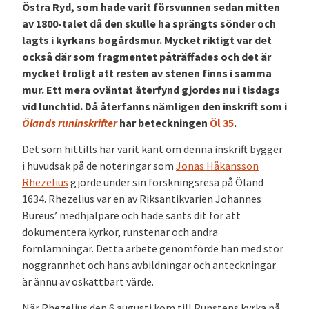
Östra Ryd, som hade varit försvunnen sedan mitten
av 1800-talet då den skulle ha sprängts sönder och
lagts i kyrkans bogårdsmur. Mycket riktigt var det
också där som fragmentet påträffades och det är
mycket troligt att resten av stenen finns i samma
mur. Ett mera oväntat återfynd gjordes nu i tisdags
vid lunchtid. Då återfanns nämligen den inskrift som i
Ölands runinskrifter
har beteckningen
Öl 35
.
Det som hittills har varit känt om denna inskrift bygger
i huvudsak på de noteringar som
Jonas Håkansson
Rhezelius
gjorde under sin forskningsresa på Öland
1634. Rhezelius var en av Riksantikvarien Johannes
Bureus’ medhjälpare och hade sänts dit för att
dokumentera kyrkor, runstenar och andra
fornlämningar. Detta arbete genomförde han med stor
noggrannhet och hans avbildningar och anteckningar
är ännu av oskattbart värde.
När Rhezelius den 6 augusti kom till Runstens kyrka på