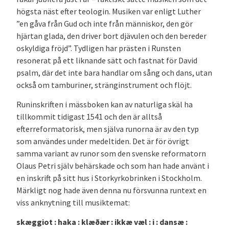
högsta näst efter teologin. Musiken var enligt Luther
”en gåva från Gud och inte från människor, den gör
hjärtan glada, den driver bort djävulen och den bereder
oskyldiga fröjd”. Tydligen har prästen i Runsten
resonerat på ett liknande sätt och fastnat för David
psalm, där det inte bara handlar om sång och dans, utan
också om tamburiner, stränginstrument och flöjt.
Runinskriften i mässboken kan av naturliga skäl ha
tillkommit tidigast 1541 och den är alltså
efterreformatorisk, men själva runorna är av den typ
som användes under medeltiden. Det är för övrigt
samma variant av runor som den svenske reformatorn
Olaus Petri själv behärskade och som han hade använt i
en inskrift på sitt hus i Storkyrkobrinken i Stockholm.
Märkligt nog hade även denna nu försvunna runtext en
viss anknytning till musiktemat:
skæggiot : haka : klæðær : ikkæ væl : i : dansæ :