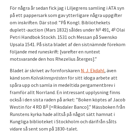
För några år sedan fick jag i Liljegrens samling i ATA syn
på ett pappersark som gav ytterligare några uppgifter
om inskriften. Där stod: ”På Kongl. Bibliothekets
o
o
duplett-auction (Mars 1832) såldes under N
491, 4
Olai
Petri Handbok Stockh. 1531 och Messan på Swensko
Upsala 1541. På sista bladet af den sistnämnde förekom
följande med runeskrift: [varefter en runtext
motsvarande den hos Rhezelius återges].”
Bladet är skrivet av fornforskaren
N. J. Ekdahl
, även
känd som
Kalvskinnsprästen
för sitt idoga arbete att
spåra upp och samla in medeltida pergamentbrev i
framför allt Norrland. En intressant upplysning finns
också i den sista raden på arket: ”Boken köptes af Jacob
o
Westin för 4 RD B
[=Riksdaler Banco].” Mässboken från
Runstens kyrka hade alltså på något sätt hamnat i
Kungliga biblioteket i Stockholm och därifrån sålts
vidare så sent som på 1830-talet.