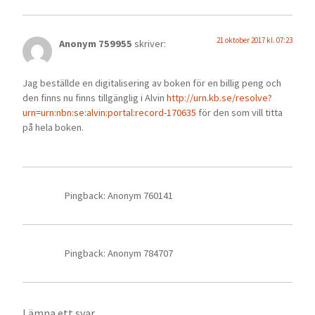
21 oktober 2017 kl. 07:23
Anonym 759955
skriver:
Jag beställde en digitalisering av boken för en billig peng och
den finns nu finns tillgänglig i Alvin
http://urn.kb.se/resolve?
urn=urn:nbn:se:alvin:portal:record-170635
för den som vill titta
på hela boken.
Pingback: Anonym 760141
Pingback: Anonym 784707
Lämna ett svar