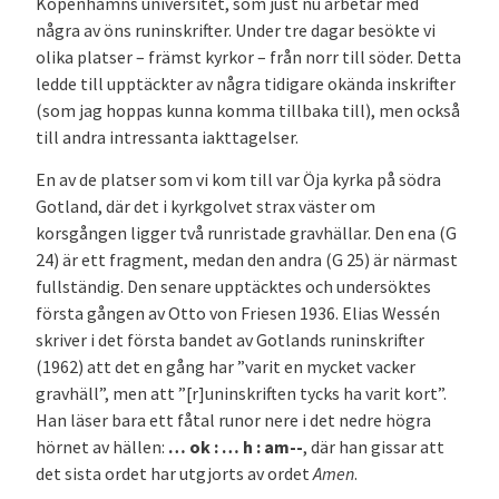
Köpenhamns universitet, som just nu arbetar med
några av öns runinskrifter. Under tre dagar besökte vi
olika platser – främst kyrkor – från norr till söder. Detta
ledde till upptäckter av några tidigare okända inskrifter
(som jag hoppas kunna komma tillbaka till), men också
till andra intressanta iakttagelser.
En av de platser som vi kom till var Öja kyrka på södra
Gotland, där det i kyrkgolvet strax väster om
korsgången ligger två runristade gravhällar. Den ena (G
24) är ett fragment, medan den andra (G 25) är närmast
fullständig. Den senare upptäcktes och undersöktes
första gången av Otto von Friesen 1936. Elias Wessén
skriver i det första bandet av Gotlands runinskrifter
(1962) att det en gång har ”varit en mycket vacker
gravhäll”, men att ”[r]uninskriften tycks ha varit kort”.
Han läser bara ett fåtal runor nere i det nedre högra
hörnet av hällen:
… ok : … h : am-­-
, där han gissar att
det sista ordet har utgjorts av ordet
Amen
.