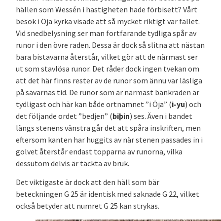
hällen som Wessén i hastigheten hade förbisett? Vårt
besök i Öja kyrka visade att så mycket riktigt var fallet.
Vid snedbelysning ser man fortfarande tydliga spår av
runor i den övre raden. Dessa är dock så slitna att nästan
bara bistavarna återstår, vilket gör att de närmast ser
ut som stavlösa runor. Det råder dock ingen tvekan om
att det här finns rester av de runor som ännu var läsliga
på sävarnas tid. De runor som är närmast bänkraden är
tydligast och här kan både ortnamnet ”i Öja” (
i-­yu
) och
det följande ordet ”bedjen” (
biþin
) ses. Även i bandet
längs stenens vänstra går det att spåra inskriften, men
eftersom kanten har huggits av när stenen passades in i
golvet återstår endast topparna av runorna, vilka
dessutom delvis är täckta av bruk.
Det viktigaste är dock att den häll som bär
beteckningen G 25 är identisk med saknade G 22, vilket
också betyder att numret G 25 kan strykas.