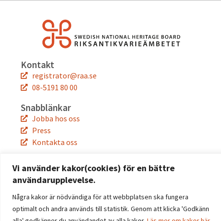
Kontakt
registrator@raa.se
08-5191 80 00
Snabblänkar
Jobba hos oss
Press
Kontakta oss
Följ oss
Vi använder kakor(cookies) för en bättre
Facebook
användarupplevelse.
Instagram
Linkedin
Några kakor är nödvändiga för att webbplatsen ska fungera
YouTube
optimalt och andra används till statistik. Genom att klicka 'Godkänn
alla' godkänner du användandet av alla kakor.
Läs mer om kakor här.