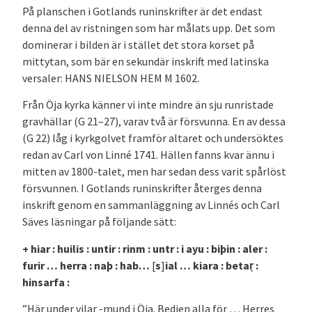
På planschen i Gotlands runinskrifter är det endast
denna del av ristningen som har målats upp. Det som
dominerar i bilden är i stället det stora korset på
mittytan, som bär en sekundär inskrift med latinska
versaler: HANS NIELSON HEM M 1602.
Från Öja kyrka känner vi inte mindre än sju runristade
gravhällar (G 21–27), varav två är försvunna. En av dessa
(G 22) låg i kyrkgolvet framför altaret och undersöktes
redan av Carl von Linné 1741. Hällen fanns kvar ännu i
mitten av 1800-talet, men har sedan dess varit spårlöst
försvunnen. I Gotlands runinskrifter återges denna
inskrift genom en sammanläggning av Linnés och Carl
Säves läsningar på följande sätt:
+ hiar : huilis : untir : rinm : untr : i ayu : biþin : aler :
furir … herra : naþ : hab…
[
s
]
ial … kiara : betar
̣ :
hinsarfa :
”Här under vilar -­mund i Öja. Bedjen alla för … Herres