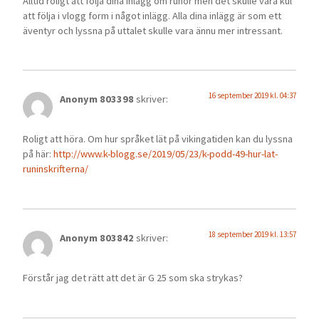
Alltid roligt att följa dina inlägg om runor men det skulle vara kul
att följa i vlogg form i något inlägg. Alla dina inlägg är som ett
äventyr och lyssna på uttalet skulle vara ännu mer intressant.
16 september 2019 kl. 04:37
Anonym 803398
skriver:
Roligt att höra. Om hur språket lät på vikingatiden kan du lyssna
på här:
http://www.k-blogg.se/2019/05/23/k-podd-49-hur-lat-
runinskrifterna/
18 september 2019 kl. 13:57
Anonym 803842
skriver:
Förstår jag det rätt att det är G 25 som ska strykas?