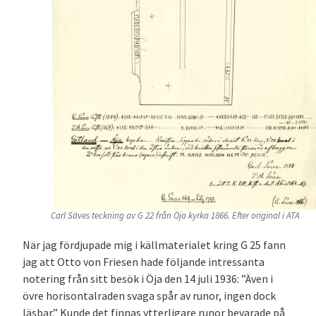
Carl Säves teckning av G 22 från Öja kyrka 1866. Efter original i ATA
När jag fördjupade mig i källmaterialet kring G 25 fann
jag att Otto von Friesen hade följande intressanta
notering från sitt besök i Öja den 14 juli 1936: ”Även i
övre horisontalraden svaga spår av runor, ingen dock
läsbar.” Kunde det finnas ytterligare runor bevarade på