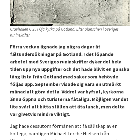
Gravhällen G 25 i Öja kyrka på Gotland. Efter planschen i Sveriges
runinskrifter
Förra veckan ägnade jag några dagar åt
fältundersökningar på Gotland. I det löpande
arbetet med Sveriges runinskrifter dyker det hela
tiden upp nya uppgifter och det hade blivit en ganska
lång lista från Gotland med saker som behövde
följas upp. September visade sig vara en utmärkt
månad att göra detta. Vädret var hyfsat, kyrkorna
ännu öppna och turisterna fåtaliga. Möjligen var det
lite svårt att hitta ställen att äta lunch, men detta
var givetvis mindre viktigt.
Jag hade dessutom förmånen att få sällskap av en
kollega, nämligen Michael Lerche Nielsen från