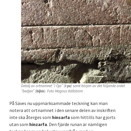
Detalj av ortnamnet ”i Öja” (
i-yu
) samt början av det följande ordet
”bedjen” (
biþin
). Foto Magnus Källström
På Säves nu uppmärksammade teckning kan man
notera att ortnamnet i den senare delen av inskriften
inte ska återges som
hinsarfa
som hittills har gjorts
utan som
hinzarfa
. Den fjärde runan är nämligen