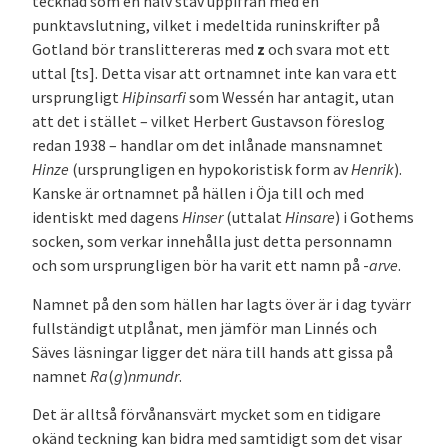
tecknad som en halv stav uppifrån med en
punktavslutning, vilket i medeltida runinskrifter på
Gotland bör translittereras med
z
och svara mot ett
uttal [ts]. Detta visar att ortnamnet inte kan vara ett
ursprungligt
Hiþinsarfi
som Wessén har antagit, utan
att det i stället – vilket Herbert Gustavson föreslog
redan 1938 – handlar om det inlånade mansnamnet
Hinze
(ursprungligen en hypokoristisk form av
Henrik
).
Kanske är ortnamnet på hällen i Öja till och med
identiskt med dagens
Hinser
(uttalat
Hinsare
) i Gothems
socken, som verkar innehålla just detta personnamn
och som ursprungligen bör ha varit ett namn på -­
arve
.
Namnet på den som hällen har lagts över är i dag tyvärr
fullständigt utplånat, men jämför man Linnés och
Säves läsningar ligger det nära till hands att gissa på
namnet
Ra
(
g
)
nmundr
.
Det är alltså förvånansvärt mycket som en tidigare
okänd teckning kan bidra med samtidigt som det visar