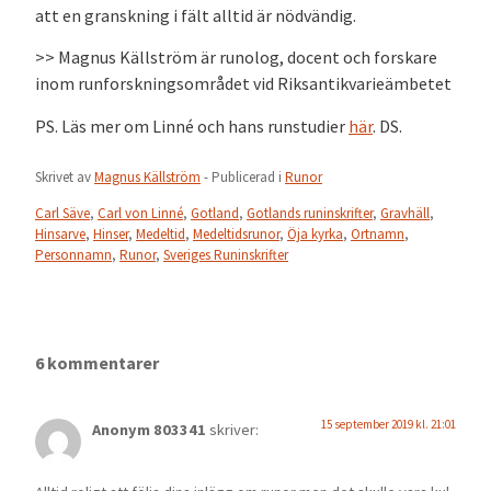
att en granskning i fält alltid är nödvändig.
>> Magnus Källström är runolog, docent och forskare
inom runforskningsområdet vid Riksantikvarieämbetet
PS. Läs mer om Linné och hans runstudier
här
. DS.
Skrivet av
Magnus Källström
- Publicerad i
Runor
Carl Säve
,
Carl von Linné
,
Gotland
,
Gotlands runinskrifter
,
Gravhäll
,
Hinsarve
,
Hinser
,
Medeltid
,
Medeltidsrunor
,
Öja kyrka
,
Ortnamn
,
Personnamn
,
Runor
,
Sveriges Runinskrifter
6 kommentarer
15 september 2019 kl. 21:01
Anonym 803341
skriver: