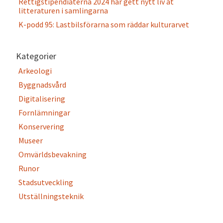
Rettigstipendiaterna 2024 har gett nytt liv åt
litteraturen i samlingarna
K-podd 95: Lastbilsförarna som räddar kulturarvet
Kategorier
Arkeologi
Byggnadsvård
Digitalisering
Fornlämningar
Konservering
Museer
Omvärldsbevakning
Runor
Stadsutveckling
Utställningsteknik