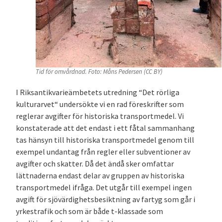
Tid för omvårdnad. Foto: Måns Pedersen (CC BY)
I Riksantikvarieämbetets utredning “Det rörliga
kulturarvet“ undersökte vi en rad föreskrifter som
reglerar avgifter för historiska transportmedel. Vi
konstaterade att det endast i ett fåtal sammanhang
tas hänsyn till historiska transportmedel genom till
exempel undantag från regler eller subventioner av
avgifter och skatter. Då det ändå sker omfattar
lättnaderna endast delar av gruppen av historiska
transportmedel ifråga. Det utgår till exempel ingen
avgift för sjövärdighetsbesiktning av fartyg som går i
yrkestrafik och som är både t-klassade som