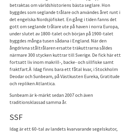
betraktas om världshistoriens bästa seglare. Hon
byggdes som seglande trålare och användes året runt i
det engelska Nordsjöfisket. En gång i tiden fanns det
gott om seglande trålare ute på haven i norra Europa,
under slutet av 1800-talet och början på 1900-talet
byggdes många tusen sådana i England. När den
ångdrivna ståltrålaren ersatte träkuttrarna såldes
närmare 300 stycken kuttrar till Sverige. De fick här ett
fortsatt liv inom makrill-, backe- och sillfiske samt
fraktfart.Â Idag finns bara ett fåtal kvar, i Stockholm
Deodar och Sunbeam, på Västkusten Eureka, Gratitude
och repliken Atlantica.
Sunbeam är k-märkt sedan 2007 och även
traditionsklassad samma år.
SSF
Idag är ett 60-tal av landets kvarvarande segelskutor,