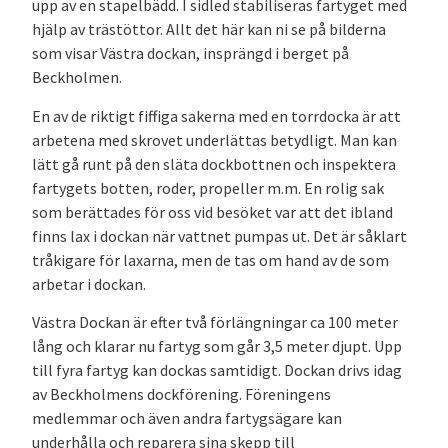
upp av en stapelbädd. I sidled stabiliseras fartyget med
hjälp av trästöttor. Allt det här kan ni se på bilderna
som visar Västra dockan, insprängd i berget på
Beckholmen.
En av de riktigt fiffiga sakerna med en torrdocka är att
arbetena med skrovet underlättas betydligt. Man kan
lätt gå runt på den släta dockbottnen och inspektera
fartygets botten, roder, propeller m.m. En rolig sak
som berättades för oss vid besöket var att det ibland
finns lax i dockan när vattnet pumpas ut. Det är såklart
tråkigare för laxarna, men de tas om hand av de som
arbetar i dockan.
Västra Dockan är efter två förlängningar ca 100 meter
lång och klarar nu fartyg som går 3,5 meter djupt. Upp
till fyra fartyg kan dockas samtidigt. Dockan drivs idag
av Beckholmens dockförening. Föreningens
medlemmar och även andra fartygsägare kan
underhålla och reparera sina skepp till