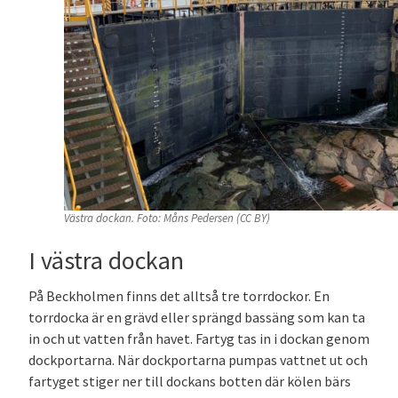
Västra dockan. Foto: Måns Pedersen (CC BY)
I västra dockan
På Beckholmen finns det alltså tre torrdockor. En
torrdocka är en grävd eller sprängd bassäng som kan ta
in och ut vatten från havet. Fartyg tas in i dockan genom
dockportarna. När dockportarna pumpas vattnet ut och
fartyget stiger ner till dockans botten där kölen bärs