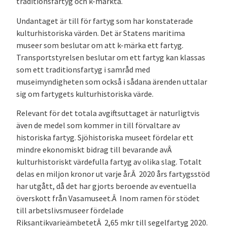
traditionsfartyg och k-märkta.
Undantaget är till för fartyg som har konstaterade
kulturhistoriska värden. Det är Statens maritima
museer som beslutar om att k-märka ett fartyg.
Transportstyrelsen beslutar om ett fartyg kan klassas
som ett traditionsfartyg i samråd med
museimyndigheten som också i sådana ärenden uttalar
sig om fartygets kulturhistoriska värde.
Relevant för det totala avgiftsuttaget är naturligtvis
även de medel som kommer in till förvaltare av
historiska fartyg. Sjöhistoriska museet fördelar ett
mindre ekonomiskt bidrag till bevarande avÂ
kulturhistoriskt värdefulla fartyg av olika slag. Totalt
delas en miljon kronor ut varje år.Â 2020 års fartygsstöd
har utgått, då det har gjorts beroende av eventuella
överskott från Vasamuseet.Â Inom ramen för stödet
till arbetslivsmuseer fördelade
RiksantikvarieämbetetÂ 2,65 mkr till segelfartyg 2020.