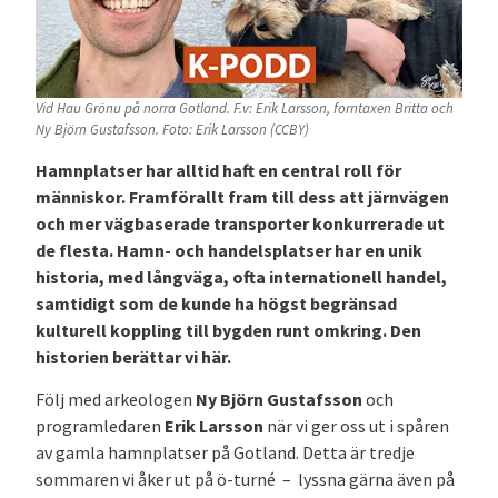
Vid Hau Grönu på norra Gotland. F.v: Erik Larsson, forntaxen Britta och
Ny Björn Gustafsson. Foto: Erik Larsson (CCBY)
Hamnplatser har alltid haft en central roll för
människor. Framförallt fram till dess att järnvägen
och mer vägbaserade transporter konkurrerade ut
de flesta. Hamn- och handelsplatser har en unik
historia, med långväga, ofta internationell handel,
samtidigt som de kunde ha högst begränsad
kulturell koppling till bygden runt omkring. Den
historien berättar vi här.
Följ med arkeologen
Ny Björn Gustafsson
och
programledaren
Erik Larsson
när vi ger oss ut i spåren
av gamla hamnplatser på Gotland. Detta är tredje
sommaren vi åker ut på ö-turné – lyssna gärna även på