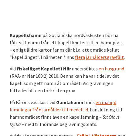
Kappellshamn
på Gotländska nordväskusten bör ha
fått sitt namn från ett kapell knutet till en hamnplats
– enligt äldre kartor fanns där bl.a. ett område kallat
”kapellänget”. I närheten finns
flera järnåldersgravfält
.
Vid
fiskeläget Kapellet i När
undersöktes
en husgrund
(RAÄ-nr När 160:2) 2010. Denna kan ha varit del av det
kapell som gett namn åt området. Vid grävningen
hittades bl.a. en förkristen grav.
På Fåröns västkust vid
Gamlahamn
finns
en mängd
lämningar från järnålder till medeltid
. I anslutning till
hamnområdet finns även en kapellämning –
S:t Olovs
kyrka –
med tillhörande begravningsplats.
Vid de storhamnar som
nämns –
Fröjel
,
Västergarn
och