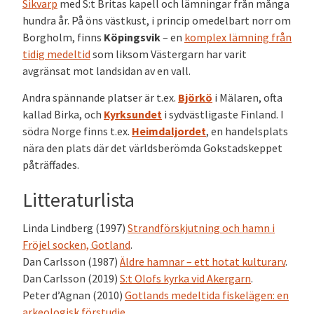
Sikvarp
med S:t Britas kapell och lämningar från många
hundra år.
På öns västkust, i princip omedelbart norr om
Borgholm, finns
Köpingsvik
– en
komplex lämning från
tidig medeltid
som liksom Västergarn har varit
avgränsat mot landsidan av en vall.
Andra spännande platser är t.ex.
Björkö
i Mälaren, ofta
kallad Birka,
och
Kyrksundet
i sydvästligaste Finland
. I
södra Norge finns t.ex.
Heimdaljordet
, en handelsplats
nära den plats där det världsberömda Gokstadskeppet
påträffades.
Litteraturlista
Linda Lindberg (1997)
Strandförskjutning och hamn i
Fröjel socken, Gotland
.
Dan Carlsson (1987)
Äldre hamnar – ett hotat kulturarv
.
Dan Carlsson (2019)
S:t Olofs kyrka vid Akergarn
.
Peter d’Agnan (2010)
Gotlands medeltida fiskelägen: en
arkeologisk förstudie
.