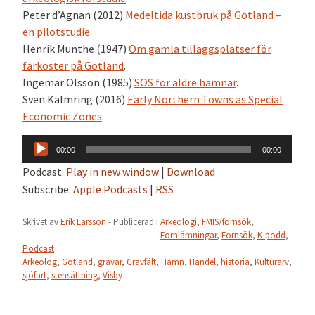
Peter d’Agnan (2012)
Medeltida kustbruk på Gotland –
en pilotstudie
.
Henrik Munthe (1947)
Om gamla tilläggsplatser för
farkoster på Gotland
.
Ingemar Olsson (1985)
SOS för äldre hamnar
.
Sven Kalmring (2016)
Early Northern Towns as Special
Economic Zones
.
Ljudspelare
00:00
00:00
Podcast:
Play in new window
|
Download
Subscribe:
Apple Podcasts
|
RSS
Skrivet av
Erik Larsson
- Publicerad i
Arkeologi
,
FMIS/fornsök
,
Fornlämningar
,
Fornsök
,
K-podd
,
Podcast
Arkeolog
,
Gotland
,
gravar
,
Gravfält
,
Hamn
,
Handel
,
historia
,
Kulturarv
,
sjöfart
,
stensättning
,
Visby