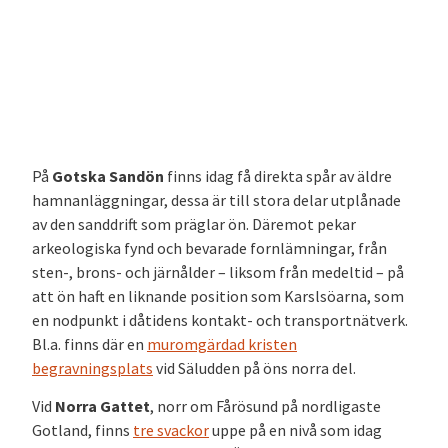
På
Gotska Sandön
finns idag få direkta spår av äldre
hamnanläggningar, dessa är till stora delar utplånade
av den sanddrift som präglar ön. Däremot pekar
arkeologiska fynd och bevarade fornlämningar, från
sten-, brons- och järnålder – liksom från medeltid – på
att ön haft en liknande position som Karslsöarna, som
en nodpunkt i dåtidens kontakt- och transportnätverk.
Bl.a. finns där en
muromgärdad kristen
begravningsplats
vid Säludden på öns norra del.
Vid
Norra Gattet
, norr om Fårösund på nordligaste
Gotland, finns
tre svackor
uppe på en nivå som idag