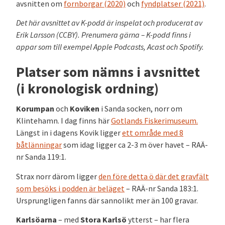
avsnitten om
fornborgar (2020)
och
fyndplatser (2021)
.
Det här avsnittet av K-podd är inspelat och producerat av
Erik Larsson (CCBY). Prenumera gärna – K-podd finns i
appar som till exempel Apple Podcasts, Acast och Spotify.
Platser som nämns i avsnittet
(i kronologisk ordning)
Korumpan
och
Koviken
i Sanda socken, norr om
Klintehamn. I dag finns här
Gotlands Fiskerimuseum.
Längst in i dagens Kovik ligger
ett område med 8
båtlänningar
som idag ligger ca 2-3 m över havet – RAÄ-
nr
Sanda 119:1.
Strax norr därom ligger
den före detta ö där det gravfält
som besöks i podden är beläget
– RAÄ-nr
Sanda 183:1.
Ursprungligen fanns där sannolikt mer än 100 gravar.
Karlsöarna
– med
Stora Karlsö
ytterst – har flera