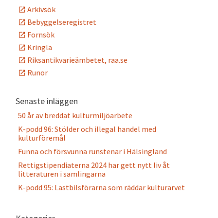
Arkivsök
Bebyggelseregistret
Fornsök
Kringla
Riksantikvarieämbetet, raa.se
Runor
Senaste inläggen
50 år av breddat kulturmiljöarbete
K-podd 96: Stölder och illegal handel med
kulturföremål
Funna och försvunna runstenar i Hälsingland
Rettigstipendiaterna 2024 har gett nytt liv åt
litteraturen i samlingarna
K-podd 95: Lastbilsförarna som räddar kulturarvet