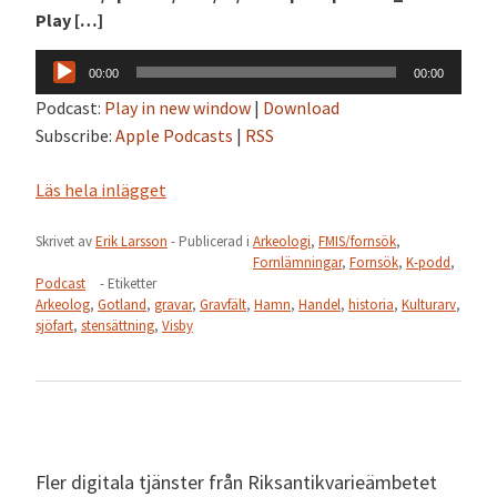
Play […]
Ljudspelare
00:00
00:00
Podcast:
Play in new window
|
Download
Subscribe:
Apple Podcasts
|
RSS
Läs hela inlägget
Skrivet av
Erik Larsson
- Publicerad i
Arkeologi
,
FMIS/fornsök
,
Fornlämningar
,
Fornsök
,
K-podd
,
Podcast
- Etiketter
Arkeolog
,
Gotland
,
gravar
,
Gravfält
,
Hamn
,
Handel
,
historia
,
Kulturarv
,
sjöfart
,
stensättning
,
Visby
Fler digitala tjänster från Riksantikvarieämbetet