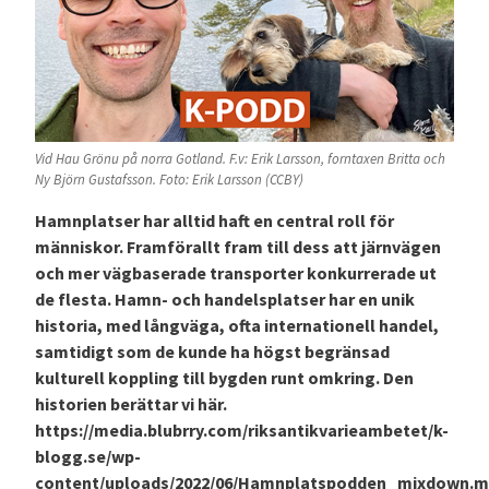
Vid Hau Grönu på norra Gotland. F.v: Erik Larsson, forntaxen Britta och
Ny Björn Gustafsson. Foto: Erik Larsson (CCBY)
Hamnplatser har alltid haft en central roll för
människor. Framförallt fram till dess att järnvägen
och mer vägbaserade transporter konkurrerade ut
de flesta. Hamn- och handelsplatser har en unik
historia, med långväga, ofta internationell handel,
samtidigt som de kunde ha högst begränsad
kulturell koppling till bygden runt omkring. Den
historien berättar vi här.
https://media.blubrry.com/riksantikvarieambetet/k-
blogg.se/wp-
content/uploads/2022/06/Hamnplatspodden_mixdown.m