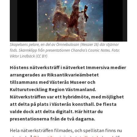
Skapelsens pelare, en del av Örnnebulosan (Messier 16) där stjärnor
föds. Skärmklipp från presentationen Chandra’s Cosmic Notes. Foto:
Viktor Lindbäck (CC BY)
Höstens nätverksträff i nätverket Immersiva medier
arrangerades av Riksantikvarieämbetet
tillsammans med Västerås Museer och
Kulturutveckling Region Västmanland.
Nätverksträffen var ett hybridmöte, med möjlighet
att delta på plats i Västerås konsthall. De flesta
valde dock att delta digitalt. Här hittar du
presentationerna från de två dagarna.
Hela nätverksträffen filmades, och spellistan finns nu