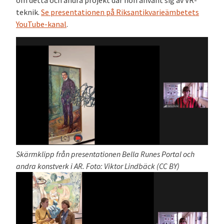
om detta och andra projekt där hon använt sig av VR-
teknik.
Se presentationen
på
Riksantikvarieämbetets
YouTube-kanal
.
Skärmklipp från presentationen Bella Runes Portal och
andra konstverk i AR. Foto: Viktor Lindbäck (CC BY)