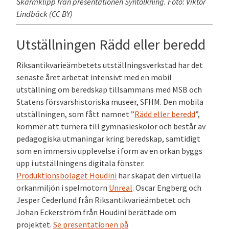
Skärmklipp från presentationen Syntolkning. Foto: Viktor
Lindbäck (CC BY)
Utställningen Rädd eller beredd
Riksantikvarieämbetets utställningsverkstad har det
senaste året arbetat intensivt med en mobil
utställning om beredskap tillsammans med MSB och
Statens försvarshistoriska museer, SFHM. Den mobila
utställningen, som fått namnet ”
Rädd eller beredd
”,
kommer att turnera till gymnasieskolor och består av
pedagogiska utmaningar kring beredskap, samtidigt
som en immersiv upplevelse i form av en orkan byggs
upp i utställningens digitala fönster.
Produktionsbolaget Houdini
har skapat den virtuella
orkanmiljön i spelmotorn
Unreal
. Oscar Engberg och
Jesper Cederlund från Riksantikvarieämbetet och
Johan Eckerström från Houdini berättade om
projektet.
Se presentationen
på