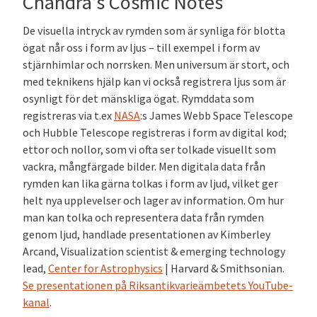
Chandra’s Cosmic Notes
De visuella intryck av rymden som är synliga för blotta
ögat når oss i form av ljus – till exempel i form av
stjärnhimlar och norrsken. Men universum är stort, och
med teknikens hjälp kan vi också registrera ljus som är
osynligt för det mänskliga ögat. Rymddata som
registreras via t.ex
NASA
:s James Webb Space Telescope
och Hubble Telescope registreras i form av digital kod;
ettor och nollor, som vi ofta ser tolkade visuellt som
vackra, mångfärgade bilder. Men digitala data från
rymden kan lika gärna tolkas i form av ljud, vilket ger
helt nya upplevelser och lager av information. Om hur
man kan tolka och representera data från rymden
genom ljud, handlade presentationen av Kimberley
Arcand, Visualization scientist & emerging technology
lead,
Center for Astrophysics
| Harvard & Smithsonian.
Se presentationen
på
Riksantikvarieämbetets YouTube-
kanal
.