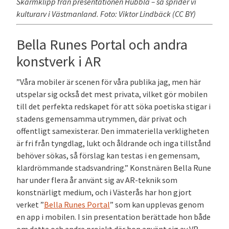
Skärmklipp från presentationen Hubbla – så sprider vi
kulturarv i Västmanland. Foto: Viktor Lindbäck (CC BY)
Bella Runes Portal och andra
konstverk i AR
”Våra mobiler är scenen för våra publika jag, men här
utspelar sig också det mest privata, vilket gör mobilen
till det perfekta redskapet för att söka poetiska stigar i
stadens gemensamma utrymmen, där privat och
offentligt samexisterar. Den immateriella verkligheten
är fri från tyngdlag, lukt och åldrande och inga tillstånd
behöver sökas, så förslag kan testas i en gemensam,
klardrömmande stadsvandring.” Konstnären Bella Rune
har under flera år använt sig av AR-teknik som
konstnärligt medium, och i Västerås har hon gjort
verket ”
Bella Runes Portal
” som kan upplevas genom
en app i mobilen. I sin presentation berättade hon både