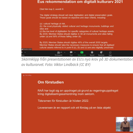
Skärmklipp från presentationen av EU:s nya krav på 3D dokumentatio
av kulturarvet. Foto: Viktor Lindbäck (CC BY)