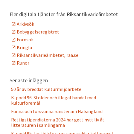
Alternative:
Fler digitala tjänster från Riksantikvarieämbetet
Arkivsök
Bebyggelseregistret
Fornsök
Kringla
Riksantikvarieämbetet, raa.se
Runor
Senaste inläggen
50 år av breddat kulturmiljöarbete
K-podd 96: Stölder och illegal handel med
kulturföremål
Funna och försvunna runstenar i Hälsingland
Rettigstipendiaterna 2024 har gett nytt liv åt
litteraturen i samlingarna
K-podd 95: Lastbilsförarna som räddar kulturarvet