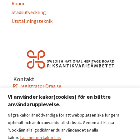
Runor
Stadsutveckling
Utställningsteknik
Kontakt
registrator@raa.se
08-5191 80 00
Vi använder kakor(cookies) för en bättre
användarupplevelse.
Snabblänkar
Jobba hos oss
Några kakor är nödvändiga för att webbplatsen ska fungera
Press
optimalt och andra används till statistik. Genom att klicka
Kontakta oss
'Godkänn alla' godkänner du användandet av alla
kakor.
Läs mer om kakor här.