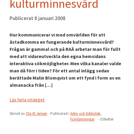
kulturminnesvård
Publicerat
8 januari 2008
Hur kommunicerar vi med omvärlden för att
åstadkomma en fungerande kulturminnesvård?
Frågan är gammal och på RAÄ arbetar man för fullt
med att vidareutveckla den egna hemsidans
interaktiva sökmöjligheter. Men vilka kanaler valde
man då förr i tiden? För ett antal inlägg sedan
berättade Malin Blomqvist om ett fynd i form av en
almanacka från […]
Läs hela inlägget
Skrivet av
Ola W Jensen
- Publicerad i
Arkiv och bibliotek
,
Fornlämningar
- Etiketter