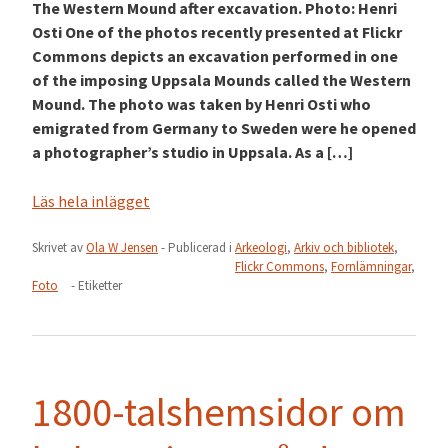
The Western Mound after excavation. Photo: Henri
Osti One of the photos recently presented at Flickr
Commons depicts an excavation performed in one
of the imposing Uppsala Mounds called the Western
Mound. The photo was taken by Henri Osti who
emigrated from Germany to Sweden were he opened
a photographer’s studio in Uppsala. As a […]
Läs hela inlägget
Skrivet av
Ola W Jensen
- Publicerad i
Arkeologi
,
Arkiv och bibliotek
,
Flickr Commons
,
Fornlämningar
,
Foto
- Etiketter
1800-talshemsidor om