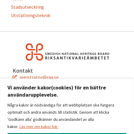
Stadsutveckling
Utställningsteknik
Kontakt
registrator@raa.se
08-5191 80 00
Vi använder kakor(cookies) för en bättre
användarupplevelse.
Snabblänkar
Jobba hos oss
Några kakor är nödvändiga för att webbplatsen ska fungera
Press
optimalt och andra används till statistik. Genom att klicka
Kontakta oss
'Godkänn alla' godkänner du användandet av alla
kakor.
Läs mer om kakor här.
Följ oss