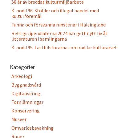
50 år av breddat kulturmiljöarbete
K-podd 96: Stölder och illegal handel med
kulturföremål
Funna och försvunna runstenar i Hälsingland
Rettigstipendiaterna 2024 har gett nytt liv åt
litteraturen i samlingarna
K-podd 95: Lastbilsförarna som räddar kulturarvet
Kategorier
Arkeologi
Byggnadsvård
Digitalisering
Fornlämningar
Konservering
Museer
Omvärldsbevakning
Runor