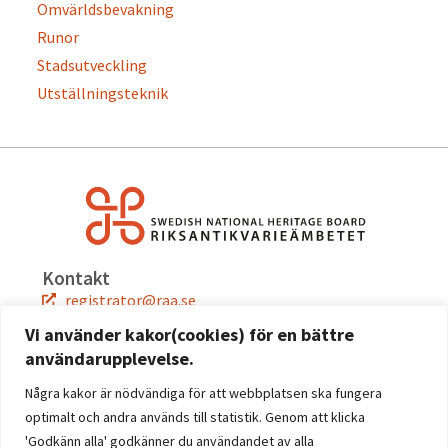
Omvärldsbevakning
Runor
Stadsutveckling
Utställningsteknik
Kontakt
registrator@raa.se
08-5191 80 00
Vi använder kakor(cookies) för en bättre
användarupplevelse.
Snabblänkar
Jobba hos oss
Några kakor är nödvändiga för att webbplatsen ska fungera
Press
optimalt och andra används till statistik. Genom att klicka
Kontakta oss
'Godkänn alla' godkänner du användandet av alla