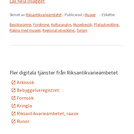
Läs hela inlägget
Skrivet av
Riksantikvarieämbetet
- Publicerad i
Museer
- Etiketter
Besöksnäring
,
Forskning
,
Kulturanalys
,
Museibesök
,
Platsutveckling
,
Räkna med museer
,
Regional utveckling
,
Turism
Fler digitala tjänster från Riksantikvarieämbetet
Arkivsök
Bebyggelseregistret
Fornsök
Kringla
Riksantikvarieämbetet, raa.se
Runor