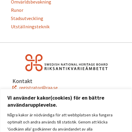
Omvärldsbevakning
Runor
Stadsutveckling
Utställningsteknik
Kontakt
registrator@raa.se
08-5191 80 00
Vi använder kakor(cookies) för en bättre
användarupplevelse.
Snabblänkar
Jobba hos oss
Några kakor är nödvändiga för att webbplatsen ska fungera
Press
optimalt och andra används till statistik. Genom att klicka
Kontakta oss
'Godkänn alla' godkänner du användandet av alla