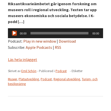
Riksantikvarieämbetet går igenom forskning om
museers roll i regional utveckling. Texten tar upp
museers ekonomiska och sociala betydelse. I K-
podd […]
Ljudspelare
00:00
00:00
Podcast:
Play in new window
|
Download
Subscribe:
Apple Podcasts
|
RSS
Läs hela inlägget
Skrivet av
Emil Schön
- Publicerad i
Podcast
- Etiketter
Museer
,
Platsutveckling
,
Podcast
,
Regional utveckling
,
Turism- och
besöksnäring