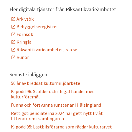
Fler digitala tjänster från Riksantikvarieämbetet
Arkivsök
Bebyggelseregistret
Fornsök
Kringla
Riksantikvarieämbetet, raa.se
Runor
Senaste inläggen
50 år av breddat kulturmiljöarbete
K-podd 96: Stölder och illegal handel med
kulturföremål
Funna och försvunna runstenar i Hälsingland
Rettigstipendiaterna 2024 har gett nytt liv åt
litteraturen i samlingarna
K-podd 95: Lastbilsförarna som räddar kulturarvet