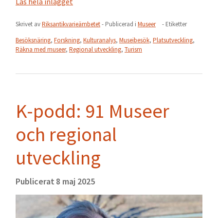
Läs hela inlägget
Skrivet av
Riksantikvarieämbetet
- Publicerad i
Museer
- Etiketter
Besöksnäring
,
Forskning
,
Kulturanalys
,
Museibesök
,
Platsutveckling
,
Räkna med museer
,
Regional utveckling
,
Turism
K-podd: 91 Museer
och regional
utveckling
Publicerat
8 maj 2025