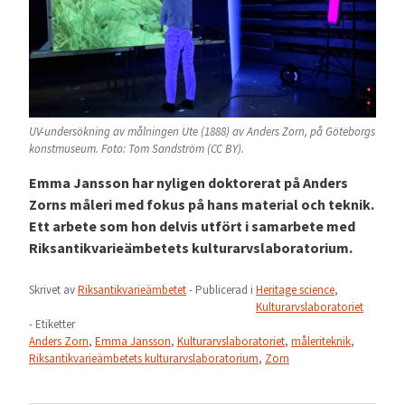
UV-undersökning av målningen Ute (1888) av Anders Zorn, på Göteborgs
konstmuseum. Foto: Tom Sandström (CC BY).
Emma Jansson har nyligen doktorerat på Anders
Zorns måleri med fokus på hans material och teknik.
Ett arbete som hon delvis utfört i samarbete med
Riksantikvarieämbetets kulturarvslaboratorium.
Skrivet av
Riksantikvarieämbetet
- Publicerad i
Heritage science
,
Kulturarvslaboratoriet
- Etiketter
Anders Zorn
,
Emma Jansson
,
Kulturarvslaboratoriet
,
måleriteknik
,
Riksantikvarieämbetets kulturarvslaboratorium
,
Zorn