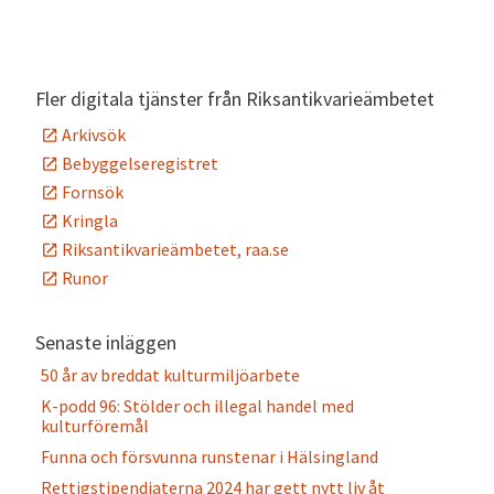
Fler digitala tjänster från Riksantikvarieämbetet
Arkivsök
Bebyggelseregistret
Fornsök
Kringla
Riksantikvarieämbetet, raa.se
Runor
Senaste inläggen
50 år av breddat kulturmiljöarbete
K-podd 96: Stölder och illegal handel med
kulturföremål
Funna och försvunna runstenar i Hälsingland
Rettigstipendiaterna 2024 har gett nytt liv åt