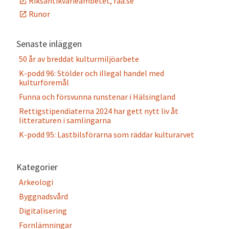
Riksantikvarieämbetet, raa.se
Runor
Senaste inläggen
50 år av breddat kulturmiljöarbete
K-podd 96: Stölder och illegal handel med
kulturföremål
Funna och försvunna runstenar i Hälsingland
Rettigstipendiaterna 2024 har gett nytt liv åt
litteraturen i samlingarna
K-podd 95: Lastbilsförarna som räddar kulturarvet
Kategorier
Arkeologi
Byggnadsvård
Digitalisering
Fornlämningar