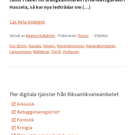
Hassela, så har nya ledtrådar om […]
Läs hela inlägget
Skrivet av
Magnus Källström
- Publicerad i
Runor
- Etiketter
Eric Ström
,
Hassela
,
Haverö
,
Kensingtonrunor
,
Kensingtonstenen
,
Larssonrunor
,
Medelpad
,
Timrå
,
Vivstavarv
Fler digitala tjänster från Riksantikvarieämbetet
Arkivsök
Bebyggelseregistret
Fornsök
Kringla