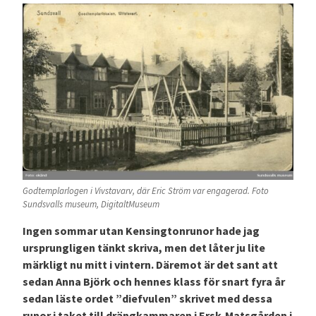
Godtemplarlogen i Vivstavarv, där Eric Ström var engagerad. Foto
Sundsvalls museum, DigitaltMuseum
Ingen sommar utan Kensingtonrunor hade jag
ursprungligen tänkt skriva, men det låter ju lite
märkligt nu mitt i vintern. Däremot är det sant att
sedan Anna Björk och hennes klass för snart fyra år
sedan läste ordet ”diefvulen” skrivet med dessa
runor i taket till drängkammaren i Ersk-Matsgården i