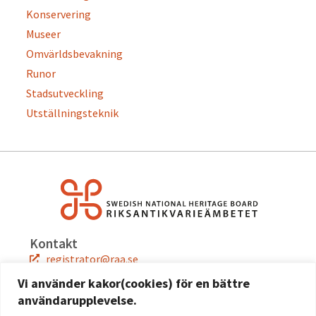
Konservering
Museer
Omvärldsbevakning
Runor
Stadsutveckling
Utställningsteknik
Kontakt
registrator@raa.se
08-5191 80 00
Vi använder kakor(cookies) för en bättre
användarupplevelse.
Snabblänkar