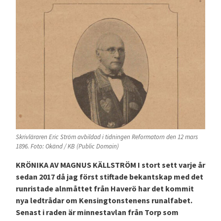
Skrivläraren Eric Ström avbildad i tidningen Reformatorn den 12 mars
1896. Foto: Okänd / KB (Public Domain)
KRÖNIKA AV MAGNUS KÄLLSTRÖM I stort sett varje år
sedan 2017 då jag först stiftade bekantskap med det
runristade alnmåttet från Haverö har det kommit
nya ledtrådar om Kensingtonstenens runalfabet.
Senast i raden är minnestavlan från Torp som