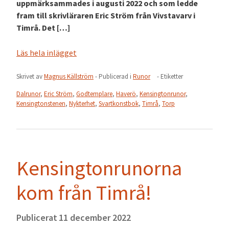
uppmärksammades i augusti 2022 och som ledde
fram till skrivläraren Eric Ström från Vivstavarv i
Timrå. Det […]
Läs hela inlägget
Skrivet av
Magnus Källström
- Publicerad i
Runor
- Etiketter
Dalrunor
,
Eric Ström
,
Godtemplare
,
Haverö
,
Kensingtonrunor
,
Kensingtonstenen
,
Nykterhet
,
Svartkonstbok
,
Timrå
,
Torp
Kensingtonrunorna
kom från Timrå!
Publicerat
11 december 2022