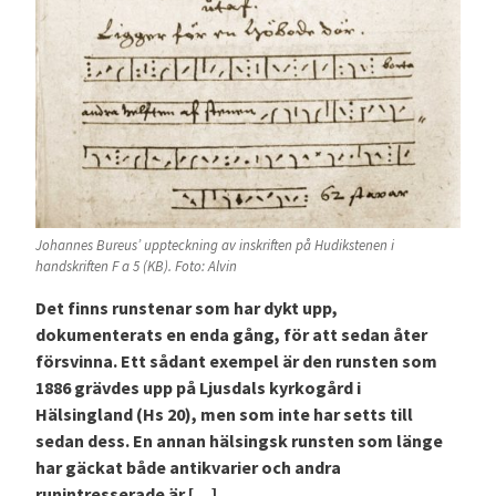
Johannes Bureus’ uppteckning av inskriften på Hudikstenen i
handskriften F a 5 (KB). Foto: Alvin
Det finns runstenar som har dykt upp,
dokumenterats en enda gång, för att sedan åter
försvinna. Ett sådant exempel är den runsten som
1886 grävdes upp på Ljusdals kyrkogård i
Hälsingland (Hs 20), men som inte har setts till
sedan dess. En annan hälsingsk runsten som länge
har gäckat både antikvarier och andra
runintresserade är […]