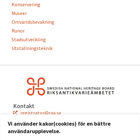
Konservering
Museer
Omvärldsbevakning
Runor
Stadsutveckling
Utställningsteknik
Kontakt
registrator@raa.se
08-5191 80 00
Vi använder kakor(cookies) för en bättre
användarupplevelse.
Snabblänkar
Jobba hos oss