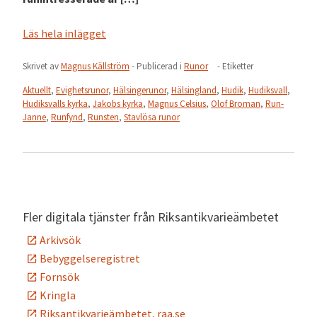
Läs hela inlägget
Skrivet av
Magnus Källström
- Publicerad i
Runor
- Etiketter
Aktuellt
,
Evighetsrunor
,
Hälsingerunor
,
Hälsingland
,
Hudik
,
Hudiksvall
,
Hudiksvalls kyrka
,
Jakobs kyrka
,
Magnus Celsius
,
Olof Broman
,
Run-
Janne
,
Runfynd
,
Runsten
,
Stavlösa runor
Fler digitala tjänster från Riksantikvarieämbetet
Arkivsök
Bebyggelseregistret
Fornsök
Kringla
Riksantikvarieämbetet, raa.se