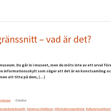
änssnitt – vad är det?
museum. Du går in i museet, men du möts inte av ett urval fö
 en informationsskylt som säger att det är en konstsamling oc
men att titta på dem, […]
amlingar
- Etiketter
användargränssnitt
,
Generous interfaces
,
Informationsspridning
,
Kulturarvscentrum