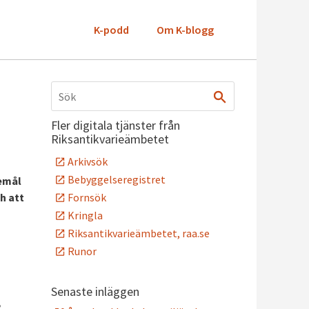
K-podd
Om K-blogg
Fler digitala tjänster från
Riksantikvarieämbetet
Arkivsök
Bebyggelseregistret
remål
Fornsök
h att
Kringla
Riksantikvarieämbetet, raa.se
Runor
Senaste inläggen
,