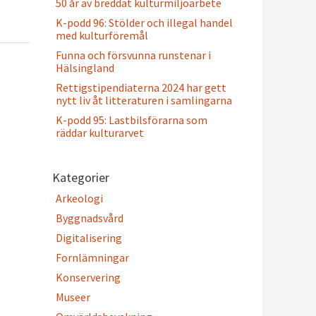
50 år av breddat kulturmiljöarbete
K-podd 96: Stölder och illegal handel
med kulturföremål
Funna och försvunna runstenar i
Hälsingland
Rettigstipendiaterna 2024 har gett
nytt liv åt litteraturen i samlingarna
K-podd 95: Lastbilsförarna som
räddar kulturarvet
Kategorier
Arkeologi
Byggnadsvård
Digitalisering
Fornlämningar
Konservering
Museer