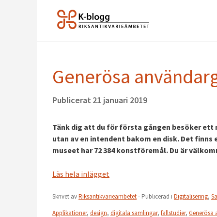
Generösa användargr
Publicerat
21 januari 2019
Tänk dig att du för första gången besöker ett 
utan av en intendent bakom en disk. Det finns
museet har 72 384 konstföremål. Du är välkom
Läs hela inlägget
Skrivet av
Riksantikvarieämbetet
- Publicerad i
Digitalisering
,
S
Applikationer
,
design
,
digitala samlingar
,
fallstudier
,
Generösa 