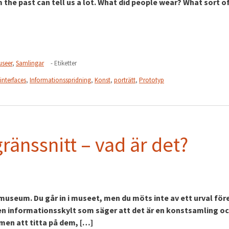
m the past can tell us a lot. What did people wear? What sort o
seer
,
Samlingar
- Etiketter
interfaces
,
Informationsspridning
,
Konst
,
porträtt
,
Prototyp
änssnitt – vad är det?
museum. Du går in i museet, men du möts inte av ett urval fö
 en informationsskylt som säger att det är en konstsamling oc
men att titta på dem, […]