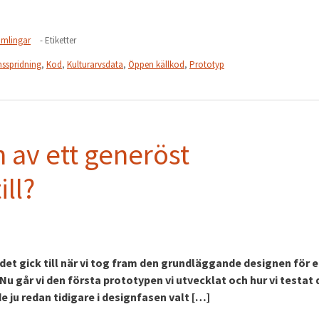
amlingar
- Etiketter
nsspridning
,
Kod
,
Kulturarvsdata
,
Öppen källkod
,
Prototyp
 av ett generöst
ill?
det gick till när vi tog fram den grundläggande designen för 
u går vi den första prototypen vi utvecklat och hur vi testat 
de ju redan tidigare i designfasen valt […]