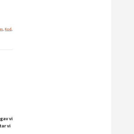
es
,
Kod
,
gav vi
ar vi