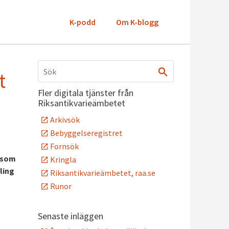
K-podd
Om K-blogg
t
Fler digitala tjänster från
Riksantikvarieämbetet
Arkivsök
Bebyggelseregistret
Fornsök
v som
Kringla
ling
Riksantikvarieämbetet, raa.se
Runor
Senaste inläggen