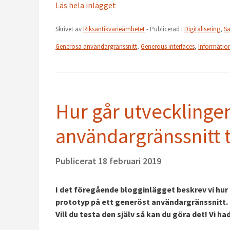
Läs hela inlägget
Skrivet av
Riksantikvarieämbetet
- Publicerad i
Digitalisering
,
S
Generösa användargränssnitt
,
Generous interfaces
,
Informatio
Hur går utvecklingen
användargränssnitt t
Publicerat
18 februari 2019
I det föregående blogginlägget beskrev vi hur 
prototyp på ett generöst användargränssnitt. N
Vill du testa den själv så kan du göra det! Vi ha