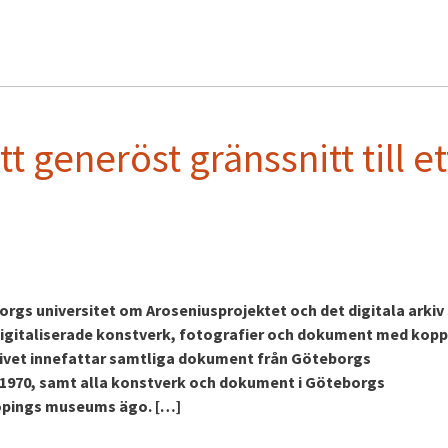
t generöst gränssnitt till et
rgs universitet om Aroseniusprojektet och det digitala arki
digitaliserade konstverk, fotografier och dokument med kopp
rkivet innefattar samtliga dokument från Göteborgs
ll 1970, samt alla konstverk och dokument i Göteborgs
pings museums ägo. […]