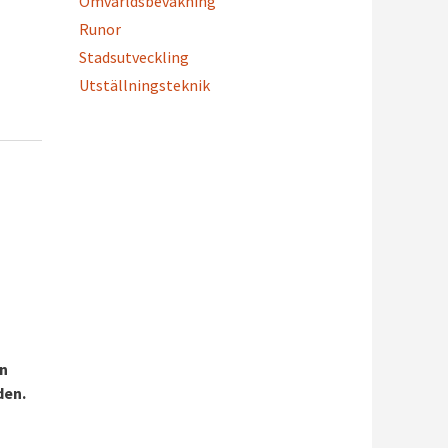
Omvärldsbevakning
Runor
Stadsutveckling
Utställningsteknik
en
den.