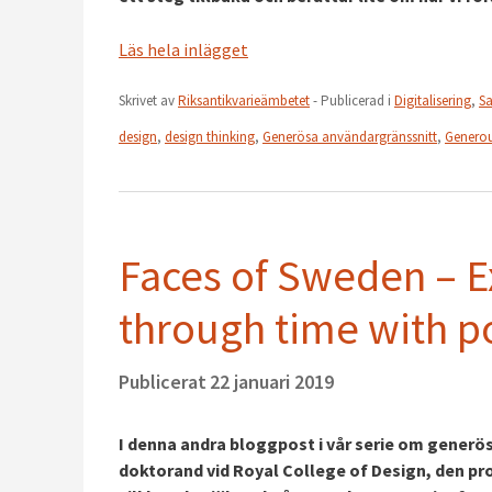
Läs hela inlägget
Skrivet av
Riksantikvarieämbetet
- Publicerad i
Digitalisering
,
S
design
,
design thinking
,
Generösa användargränssnitt
,
Generou
Faces of Sweden – E
through time with p
Publicerat
22 januari 2019
I denna andra bloggpost i vår serie om generö
doktorand vid Royal College of Design, den p