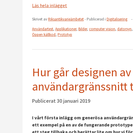
Läs hela inlägget
Skrivet av
Riksantikvarieämbetet
- Publicerad i
Digitalisering
-
Användartest
,
Applikationer
,
Bilder
,
computer vision
,
datorsyn
Öppen källkod
,
Prototyp
Hur går designen av 
användargränssnitt t
Publicerat
30 januari 2019
I vårt första inlägg om generösa användargräns
ett exempel på en av de fungerande prototyper v
ett steg tillbaka och berättar lite om hur vi f