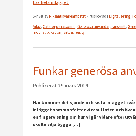
Läs hela inlägget
Skrivet av
Riksantikvarieämbetet
- Publicerad i
Digitalisering
,
Fo
Arkiv
,
Catalogue raisonné
,
Generösa användargränssnitt
,
Gene
mobilapplikation
,
virtual reality
Funkar generösa anv
Publicerat
29 mars 2019
Här kommer det sjunde och sista inlägget i vår
inlägget sammanfattar vi resultaten och även d
en fingervisning om hur vi går vidare efter ut
skulle vilja bygga […]