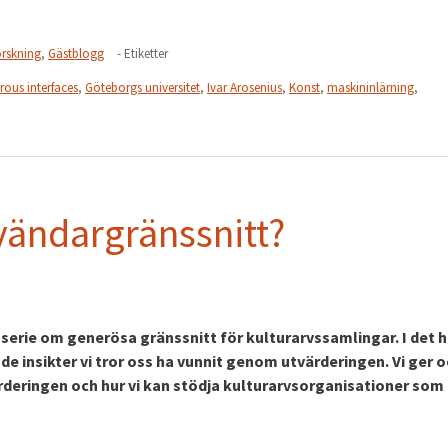
rskning
,
Gästblogg
- Etiketter
rous interfaces
,
Göteborgs universitet
,
Ivar Arosenius
,
Konst
,
maskininlärning
,
ändargränssnitt?
 serie om generösa gränssnitt för kulturarvssamlingar. I det h
e insikter vi tror oss ha vunnit genom utvärderingen. Vi ger 
värderingen och hur vi kan stödja kulturarvsorganisationer som