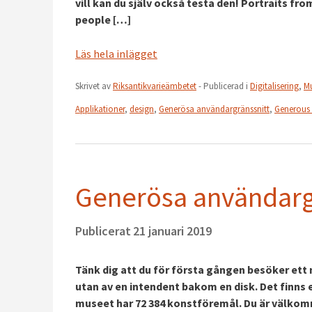
vill kan du själv också testa den! Portraits fro
people […]
Läs hela inlägget
Skrivet av
Riksantikvarieämbetet
- Publicerad i
Digitalisering
,
Mu
Applikationer
,
design
,
Generösa användargränssnitt
,
Generous 
Generösa användargr
Publicerat
21 januari 2019
Tänk dig att du för första gången besöker ett 
utan av en intendent bakom en disk. Det finns
museet har 72 384 konstföremål. Du är välkom