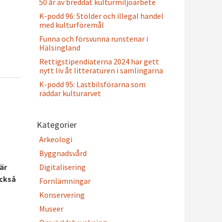
50 år av breddat kulturmiljöarbete
K-podd 96: Stölder och illegal handel
med kulturföremål
Funna och försvunna runstenar i
Hälsingland
Rettigstipendiaterna 2024 har gett
nytt liv åt litteraturen i samlingarna
K-podd 95: Lastbilsförarna som
räddar kulturarvet
Kategorier
Arkeologi
Byggnadsvård
Digitalisering
är
också
Fornlämningar
Konservering
Museer