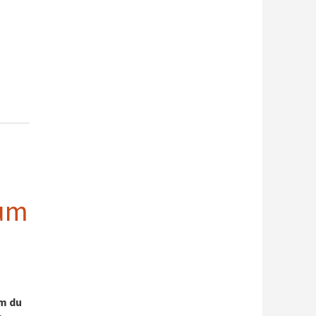
eum
Om du