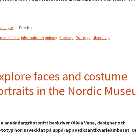
amlingar
- Etiketter
s interfaces
,
Informationsspridning
,
Kunskap
,
Prototyp
,
Utveckling
xplore faces and costume
ortraits in the Nordic Mus
sa användargränssnitt beskriver Olivia Vane, designer och
rototyp hon utvecklat på uppdrag av Riksantikvarieämbetet. 