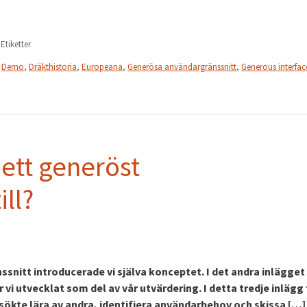
 Etiketter
,
Demo
,
Dräkthistoria
,
Europeana
,
Generösa användargränssnitt
,
Generous interfac
ett generöst
ill?
snitt introducerade vi själva konceptet. I det andra inlägget 
i utvecklat som del av vår utvärdering. I detta tredje inlägg t
örsökte lära av andra, identifiera användarbehov och skissa […]