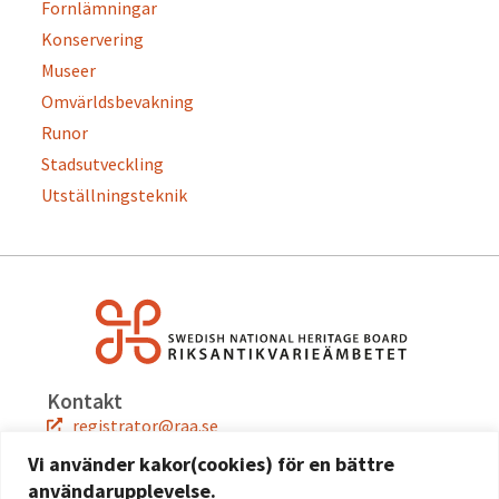
Fornlämningar
Konservering
Museer
Omvärldsbevakning
Runor
Stadsutveckling
Utställningsteknik
Kontakt
registrator@raa.se
08-5191 80 00
Vi använder kakor(cookies) för en bättre
användarupplevelse.
Snabblänkar