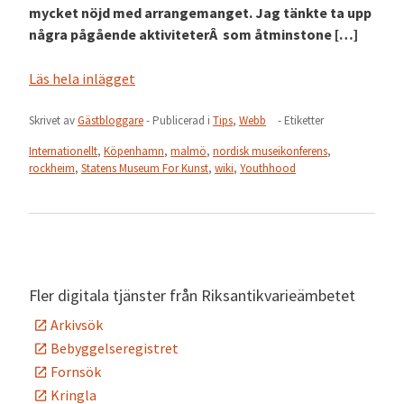
mycket nöjd med arrangemanget. Jag tänkte ta upp
några pågående aktiviteterÂ som åtminstone […]
Läs hela inlägget
Skrivet av
Gästbloggare
- Publicerad i
Tips
,
Webb
- Etiketter
Internationellt
,
Köpenhamn
,
malmö
,
nordisk museikonferens
,
rockheim
,
Statens Museum For Kunst
,
wiki
,
Youthhood
Fler digitala tjänster från Riksantikvarieämbetet
Arkivsök
Bebyggelseregistret
Fornsök
Kringla