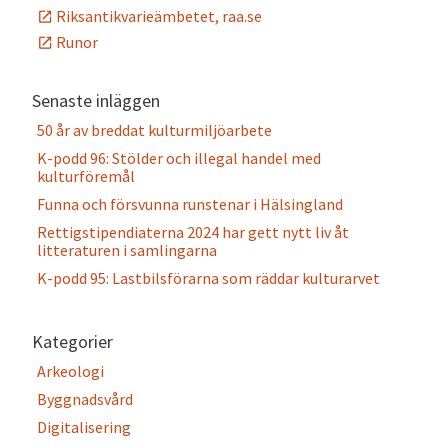
Riksantikvarieämbetet, raa.se
Runor
Senaste inläggen
50 år av breddat kulturmiljöarbete
K-podd 96: Stölder och illegal handel med
kulturföremål
Funna och försvunna runstenar i Hälsingland
Rettigstipendiaterna 2024 har gett nytt liv åt
litteraturen i samlingarna
K-podd 95: Lastbilsförarna som räddar kulturarvet
Kategorier
Arkeologi
Byggnadsvård
Digitalisering