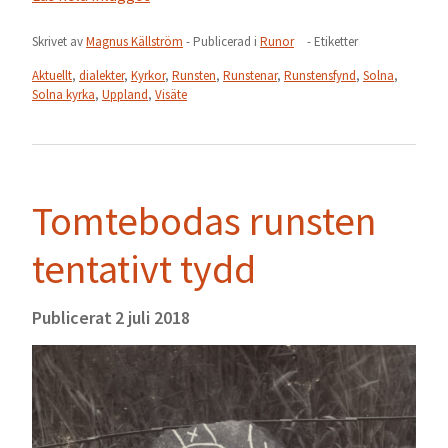
Skrivet av
Magnus Källström
- Publicerad i
Runor
- Etiketter
Aktuellt
,
dialekter
,
Kyrkor
,
Runsten
,
Runstenar
,
Runstensfynd
,
Solna
,
Solna kyrka
,
Uppland
,
Visäte
Tomtebodas runsten
tentativt tydd
Publicerat
2 juli 2018