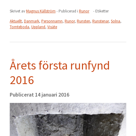
Skrivet av
Magnus Källström
- Publicerad i
Runor
- Etiketter
Aktuellt
,
Danmark
,
Personnamn
,
Runor
,
Runsten
,
Runstenar
,
Solna
,
Tomteboda
,
Uppland
,
Visäte
Årets första runfynd
2016
Publicerat
14 januari 2016