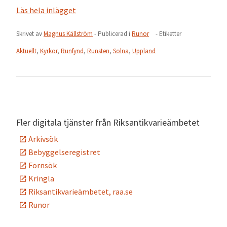
Läs hela inlägget
Skrivet av
Magnus Källström
- Publicerad i
Runor
- Etiketter
Aktuellt
,
Kyrkor
,
Runfynd
,
Runsten
,
Solna
,
Uppland
Fler digitala tjänster från Riksantikvarieämbetet
Arkivsök
Bebyggelseregistret
Fornsök
Kringla
Riksantikvarieämbetet, raa.se
Runor