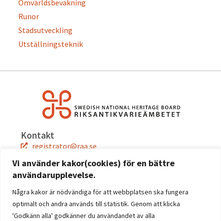
Omvärldsbevakning
Runor
Stadsutveckling
Utställningsteknik
Kontakt
registrator@raa.se
08-5191 80 00
Vi använder kakor(cookies) för en bättre
användarupplevelse.
Snabblänkar
Jobba hos oss
Några kakor är nödvändiga för att webbplatsen ska fungera
Press
optimalt och andra används till statistik. Genom att klicka
Kontakta oss
'Godkänn alla' godkänner du användandet av alla